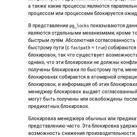
а также какие процессы являются параллельн
процессом или процессами блокируется ожи
В представлении
показываются данны
pg_locks
являются отдельными механизмами; кроме то
быстрым путём
. Абсолютная согласованность
быстрому пути (с
=
) собираются
fastpath
true
блокировок, так что существует возможность
однако, что эти блокировки не должны конфл
получены блокировки по быстрому пути, мен
блокировках собирается в атомарной операц
блокировок, и информация об этих блокировк
менеджер блокировок выдаёт согласованный н
могут быть получены или освобождены после 
предикатных блокировок.
Блокировка менеджера обычных или предикат
представлению часто. Эта блокировка удержи
возможность снижения производительности.