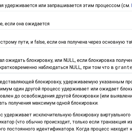
ая удерживается или запрашивается этим процессом (см.
se, если она ожидается
ыстрому пути, и false, если она получена через основную т
л ожидать блокировку, или NULL, если блокировка получен
 кратковременно наблюдаться NULL, при том что в
grant
редставляющей блокировку, удерживаемую указанным про
инимум один другой процесс удерживает или ожидает бло
влен до освобождения другой блокировки (или выявлени
ть получения максимум одной блокировки.
с удерживает исключительную блокировку виртуального 
катор (что обычно происходит, только если транзакция и
ого постоянного идентификатора. Когда процесс находи