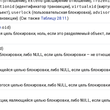
n
(отношение),
extend
(расширение отношения),
frozen
tionid
(идентификатор транзакции),
virtualxid
(вирту
ъект),
userlock
(пользовательская блокировка),
adviso
нзакции). (См. также
Таблицу 28.11
.)
e
.
oid
)
я цель блокировки, ноль, если это разделяемый объект, л
d
)
локировки, либо NULL, если цель блокировки — не отнош
щейся целью блокировки, либо NULL, если цель блокиров
гося целью блокировки, либо NULL, если цель блокировки
ции, являющийся целью блокировки, либо
NULL
, если цел