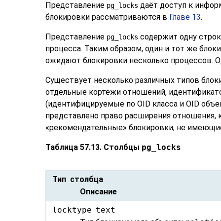
Представление
даёт доступ к инфор
pg_locks
блокировки рассматриваются в
Главе 13
.
Представление
содержит одну строк
pg_locks
процесса. Таким образом, один и тот же бло
ожидают блокировки несколько процессов. О
Существует несколько различных типов блок
отдельные кортежи отношений, идентификато
(идентифицируемые по OID класса и OID объек
представлено право расширения отношения, к
«
рекомендательные
»
блокировки, не имеющие
Таблица 57.13. Столбцы
pg_locks
Тип столбца
Описание
locktype
text