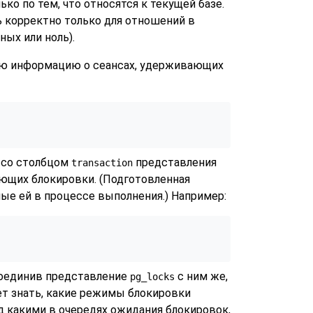
ко по тем, что относятся к текущей базе.
ь корректно только для отношений в
ых или ноль).
ую информацию о сеансах, удерживающих
 со столбцом
представления
transaction
ющих блокировки. (Подготовленная
ые ей в процессе выполнения.) Например:
соединив представление
с ним же,
pg_locks
дет знать, какие режимы блокировки
д какими в очередях ожидания блокировок,