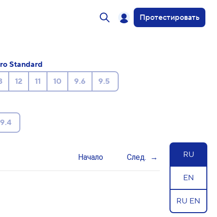
Протестировать
ro Standard
3
12
11
10
9.6
9.5
9.4
RU
Начало
След.
EN
RU EN