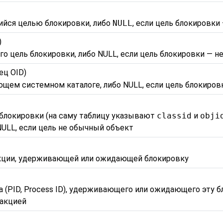
ийся целью блокировки, либо
NULL
, если цель блокировки
)
го цель блокировки, либо NULL, если цель блокировки — 
ец OID)
ющем системном каталоге, либо NULL, если цель блокиро
блокировки (на саму таблицу указывают
classid
и
obji
ULL, если цель не обычный объект
кции, удерживающей или ожидающей блокировку
(PID, Process ID), удерживающего или ожидающего эту бл
закцией