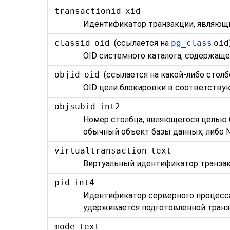
transactionid
xid
Идентификатор транзакции, являющ
classid
oid
(ссылается на
pg_class
.
oid
OID системного каталога, содержаще
objid
oid
(ссылается на какой-либо столб
OID цели блокировки в соответству
objsubid
int2
Номер столбца, являющегося целью 
обычный объект базы данных, либо N
virtualtransaction
text
Виртуальный идентификатор транза
pid
int4
Идентификатор серверного процесса 
удерживается подготовленной тран
mode
text