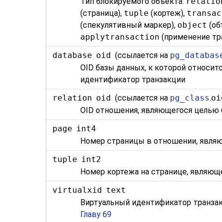
Тип блокируемого объекта:
relatio
(страница),
tuple
(кортеж),
transac
(спекулятивный маркер),
object
(об
applytransaction
(применение тра
database
oid
(ссылается на
pg_databas
OID базы данных, к которой относитс
идентификатор транзакции
relation
oid
(ссылается на
pg_class
.
oi
OID отношения, являющегося целью б
page
int4
Номер страницы в отношении, являю
tuple
int2
Номер кортежа на странице, являюще
virtualxid
text
Виртуальный идентификатор транзак
Главу 69