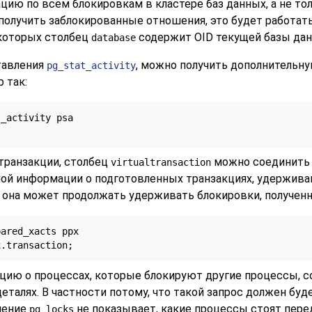
ю по всем блокировкам в кластере баз данных, а не толь
 получить заблокированные отношения, это будет работат
 которых столбец
содержит OID текущей базы данн
database
тавления
, можно получить дополнительн
pg_stat_activity
 так:
_activity psa

транзакции, столбец
можно соединить
virtualtransaction
ной информации о подготовленных транзакциях, удержива
 она может продолжать удерживать блокировки, полученн
ared_xacts ppx

x.transaction;
цию о процессах, которые блокируют другие процессы, 
деталях. В частности потому, что такой запрос должен бу
ление
не показывает, какие процессы стоят пере
pg_locks