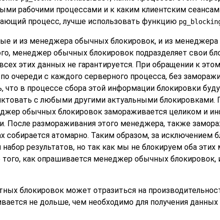
ыми рабочими процессами и к каким клиентским сеансам 
дающий процесс, лучше использовать функцию
pg_blockin
е и из менеджера обычных блокировок, и из менеджера
го, менеджер обычных блокировок подразделяет свои бл
 всех этих данных не гарантируется. При обращении к эт
 по очереди с каждого серверного процесса, без замора
, что в процессе сбора этой информации блокировки буд
иктовать с любыми другими актуальными блокировками. П
еджер обычных блокировок замораживается целиком и ин
ии. После размораживания этого менеджера, также замо
ах собирается атомарно. Таким образом, за исключением 
абор результатов, но так как мы не блокируем оба этих
того, как опрашивается менеджер обычных блокировок, 
ных блокировок может отразиться на производительност
вается не дольше, чем необходимо для получения данных