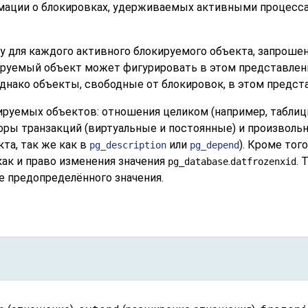
мации о блокировках, удерживаемых активными процесса
у для каждого активного блокируемого объекта, запроше
кируемый объект может фигурировать в этом представлени
днако объекты, свободные от блокировок, в этом предст
ируемых объектов: отношения целиком (например, таблиц
ры транзакций (виртуальные и постоянные) и произволь
та, так же как в
или
). Кроме тог
pg_description
pg_depend
ак и право изменения значения
.
. 
pg_database
datfrozenxid
 предопределённого значения.