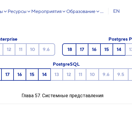
EN
сы
Ресурсы
Мероприятия
Образование
...
terprise
Postgres P
12
11
10
9.6
18
17
16
15
14
1
PostgreSQL
17
16
15
14
13
12
11
10
9.6
9.5
Глава 57. Системные представления