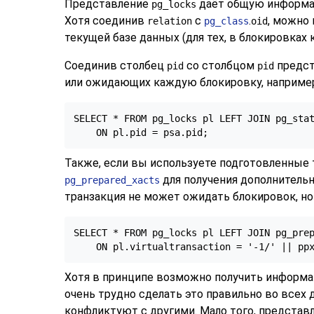
Представление
даёт общую информаци
pg_locks
Хотя соединив
с
.
, можно
relation
pg_class
oid
текущей базе данных (для тех, в блокировках
Соединив столбец
со столбцом
предс
pid
pid
или ожидающих каждую блокировку, например
SELECT * FROM pg_locks pl LEFT JOIN pg_stat
    ON pl.pid = psa.pid;
Также, если вы используете подготовленные 
для получения дополнитель
pg_prepared_xacts
транзакция не может ожидать блокировок, но
SELECT * FROM pg_locks pl LEFT JOIN pg_prep
    ON pl.virtualtransaction = '-1/' || pp
Хотя в принципе возможно получить информа
очень трудно сделать это правильно во всех 
конфликтуют с другими. Мало того, представ