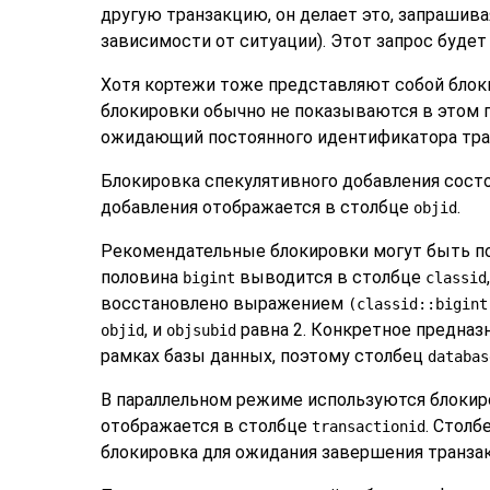
другую транзакцию, он делает это, запрашива
зависимости от ситуации). Этот запрос будет
Хотя кортежи тоже представляют собой блоки
блокировки обычно не показываются в этом п
ожидающий постоянного идентификатора тран
Блокировка спекулятивного добавления состо
добавления отображается в столбце
.
objid
Рекомендательные блокировки могут быть по
половина
выводится в столбце
bigint
classid
восстановлено выражением
(classid::bigint
, и
равна 2. Конкретное предназ
objid
objsubid
рамках базы данных, поэтому столбец
databas
В параллельном режиме используются блокир
отображается в столбце
. Столб
transactionid
блокировка для ожидания завершения транзак