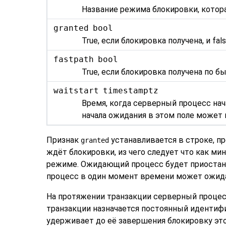
Название режима блокировки, котор
granted
bool
True, если блокировка получена, и fal
fastpath
bool
True, если блокировка получена по б
waitstart
timestamptz
Время, когда серверный процесс нача
начала ожидания в этом поле может
Признак
устанавливается в строке, п
granted
ждёт блокировки, из чего следует что как м
режиме. Ожидающий процесс будет приостано
процесс в один момент времени может ожида
На протяжении транзакции серверный процес
транзакции назначается постоянный идентифи
удерживает до её завершения блокировку эт