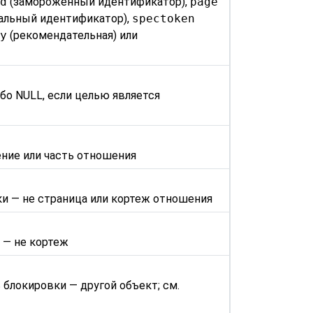
id
(замороженный идентификатор),
page
альный идентификатор),
spectoken
ry
(рекомендательная) или
ибо NULL, если целью является
ение или часть отношения
ки — не страница или кортеж отношения
 — не кортеж
ь блокировки — другой объект; см.