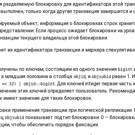
я разделяемую блокировку для идентификатора этой транз
 выполнен, только когда другая транзакция завершится и
руемый объект, информация о блокировках строк хранится 
редставлении. Если процесс ожидает блокировки на уровн
закции текущего владельца этой блокировки.
ит из идентификатора транзакции и маркера спекулятивн
лучены по ключам, состоящим из одного значения
и
bigint
, а младшая половина в столбце
, и
равен 1. 
objid
objsubid
. Для ключей integer первая часть
 << 32) | objid::bigint
начение этих ключей определяет пользователь. Рекомен
имеет значение для таких блокировок.
e
овки применения транзакции при логической репликации.
ец
показывает подтип блокировки: 0 — блокировка
objsubid
ции, чтобы обеспечить порядок фиксации.