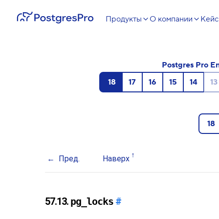
Продукты
О компании
Кей
Postgres Pro En
18
17
16
15
14
13
18
Пред.
Наверх
57.13.
pg_locks
#