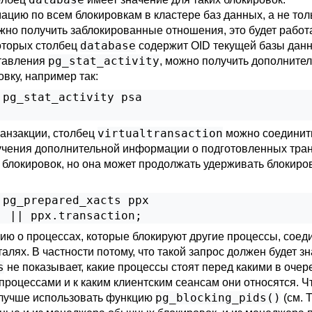
ию по всем блокировкам в кластере баз данных, а не тольк
ожно получить заблокированные отношения, это будет работ
database
которых столбец
содержит OID текущей базы данн
pg_stat_activity
тавления
, можно получить дополните
ку, например так:
pg_stat_activity psa

virtualtransaction
ранзакции, столбец
можно соединит
чения дополнительной информации о подготовленных тран
 блокировок, но она может продолжать удерживать блокиро
pg_prepared_xacts ppx

' || ppx.transaction;
ию о процессах, которые блокируют другие процессы, сое
талях. В частности потому, что такой запрос должен будет 
s
не показывает, какие процессы стоят перед какими в очер
оцессами и к каким клиентским сеансам они относятся. Чт
pg_blocking_pids()
 лучше использовать функцию
(см.
Т