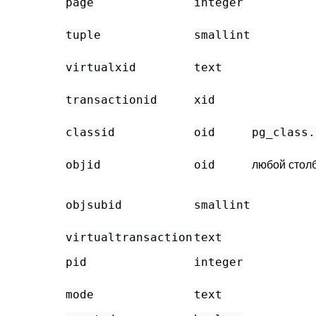
page
integer
tuple
smallint
virtualxid
text
transactionid
xid
classid
oid
pg_class
.
objid
oid
любой стол
objsubid
smallint
virtualtransaction
text
pid
integer
mode
text