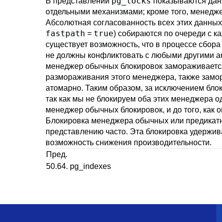
pg_locks
В представлении
показываются данн
отдельными механизмами; кроме того, менедж
Абсолютная согласованность всех этих данных
fastpath
true
=
) собираются по очереди с к
существует возможность, что в процессе сбора
не должны конфликтовать с любыми другими ак
менеджер обычных блокировок замораживается
размораживания этого менеджера, также замо
атомарно. Таким образом, за исключением бло
так как мы не блокируем оба этих менеджера 
менеджер обычных блокировок, и до того, как
Блокировка менеджера обычных или предикатны
представлению часто. Эта блокировка удержив
возможность снижения производительности.
Пред.
50.64. pg_indexes