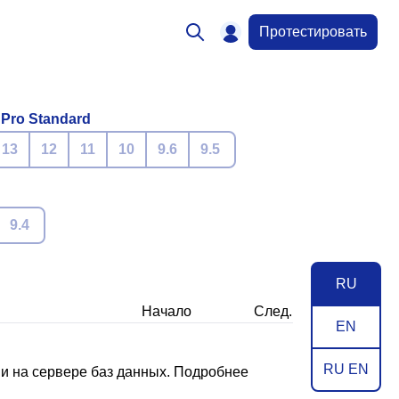
Протестировать
 Pro Standard
13
12
11
10
9.6
9.5
9.4
RU
Начало
След.
EN
RU EN
и на сервере баз данных. Подробнее