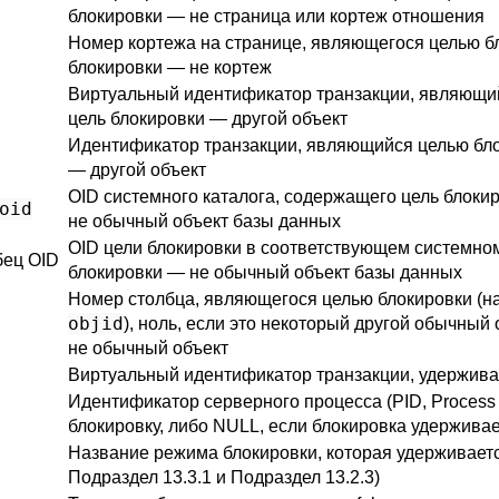
блокировки — не страница или кортеж отношения
Номер кортежа на странице, являющегося целью бл
блокировки — не кортеж
Виртуальный идентификатор транзакции, являющий
цель блокировки — другой объект
Идентификатор транзакции, являющийся целью бло
— другой объект
OID системного каталога, содержащего цель блоки
oid
не обычный объект базы данных
OID цели блокировки в соответствующем системном
бец OID
блокировки — не обычный объект базы данных
Номер столбца, являющегося целью блокировки (н
objid
), ноль, если это некоторый другой обычный
не обычный объект
Виртуальный идентификатор транзакции, удержив
Идентификатор серверного процесса (PID, Process
блокировку, либо NULL, если блокировка удержива
Название режима блокировки, которая удерживаетс
Подраздел 13.3.1
и
Подраздел 13.2.3
)