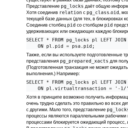
pg_locks
Представление
даёт общую информац
relation
pg_class
oid
Хотя соединив
с
.
, м
текущей базе данных (для тех, в блокировках 
pid
pid
Соединив столбец
со столбцом
предс
удерживающих или ожидающих каждую блокиров
SELECT * FROM pg_locks pl LEFT JOIN 
    ON pl.pid = psa.pid;
Также, если вы используете подготовленные т
pg_prepared_xacts
представления
для полу
(Подготовленная транзакция не может ожидать
выполнения.) Например:
SELECT * FROM pg_locks pl LEFT JOIN 
    ON pl.virtualtransaction = '-1/
Хотя в принципе возможно получить информац
очень трудно сделать это правильно во всех де
pg_lock
с другими. Мало того, представление
процессы являются параллельными рабочими пр
процессами блокируется ожидающий процесс,