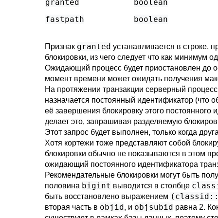
granted
boolean
fastpath
boolean
granted
Признак
устанавливается в строке, 
блокировки, из чего следует что как минимум 
Ожидающий процесс будет приостановлен до ос
момент времени может ожидать получения мак
На протяжении транзакции серверный процесс 
назначается постоянный идентификатор (что об
её завершения блокировку этого постоянного 
делает это, запрашивая разделяемую блокировк
Этот запрос будет выполнен, только когда друг
Хотя кортежи тоже представляют собой блокиру
блокировки обычно не показываются в этом пре
ожидающий постоянного идентификатора транз
Рекомендательные блокировки могут быть полу
bigint
class
половина
выводится в столбце
(classid:
быть восстановлено выражением
objid
objsubid
вторая часть в
, и
равна 2. Ко
существуют в рамках базы данных, поэтому ст