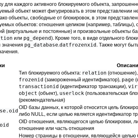
ку для каждого активного блокируемого объекта, запрошен
руемый объект может фигурировать в этом представлении не
ко объекты, свободные от блокировок, в этом представлен
уемых объектов: отношения целиком (например, таблицы),
ий (виртуальные и постоянные) и произвольные объекты б
ption
pg_depend
или
). Кроме того, в виде отдельного бл
pg_database
datfrozenxid
я значения
.
. Также могут бы
начения.
ки
Описан
relation
Тип блокируемого объекта:
(отношение)
frozenid
page
(замороженный идентификатор),
(
transactionid
vir
(идентификатор транзакции),
object
userlock
(объект),
(пользовательская бло
(рекомендательная)
OID базы данных, к которой относится цель блокиро
se
.oid
либо NULL, если целью является идентификатор т
OID отношения, являющегося целью блокировки, ли
oid
отношение или часть отношения
Номер страницы в отношении, являющейся целью б