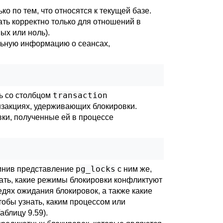
о по тем, что относятся к текущей базе.
ать корректно только для отношений в
ых или ноль).
льную информацию о сеансах,
transaction
ь со столбцом
закциях, удерживающих блокировки.
вки, полученные ей в процессе
pg_locks
динив представление
с ним же,
знать, какие режимы блокировки конфликтуют
едях ожидания блокировок, а также какие
обы узнать, каким процессом или
аблицу 9.59
).