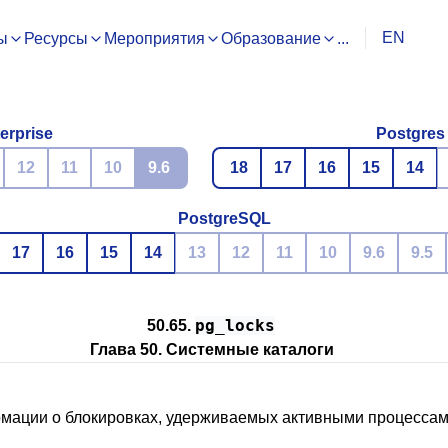
EN
ы
Ресурсы
Мероприятия
Образование
...
erprise
Postgres
12
11
10
9.6
18
17
16
15
14
PostgreSQL
17
16
15
14
13
12
11
10
9.6
9.5
pg_locks
50.65.
Глава 50. Системные каталоги
рмации о блокировках, удерживаемых активными процессам