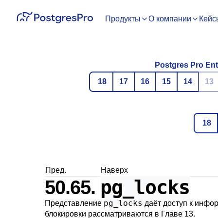
Продукты
О компании
Кейс
Postgres Pro Ent
18
17
16
15
14
13
18
Пред.
Наверх
pg_locks
50.65.
pg_locks
Представление
даёт доступ к инфо
блокировки рассматриваются в
Главе 13
.