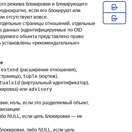
ного режима блокировки и блокирующего
однократно, если его блокируют или
ии отсутствуют вовсе.
 отдельные страницы отношений, отдельные
аз данных (идентифицируемые по OID
окируемого объекта представлено право
ть установлены
«
рекомендательные
»
ие
extend
,
(расширение отношения),
tuple
страница),
(кортеж),
tualxid
(виртуальный идентификатор),
advisory
кировка) или
вки, ноль, если это разделяемый объект,
ранзакции
бо NULL, если цель блокировки — не
локировки, либо NULL, если цель