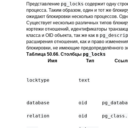
pg_locks
Представление
содержит одну стро
процесса. Таким образом, один и тот же блоки
ожидают блокировки несколько процессов. Одна
Существует несколько различных типов блокир
кортежи отношений, идентификаторы транзакц
pg_descri
класса и OID объекта, так же как в
расширения отношения, как и право изменени
блокировки, не имеющие предопределённого з
pg_locks
Таблица 50.66. Столбцы
Имя
Тип
Ссыл
locktype
text
database
oid
pg_databa
relation
oid
pg_class
.