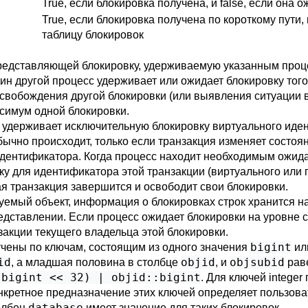
True, если блокировка получена, и false, если она 
True, если блокировка получена по короткому пути, 
таблицу блокировок
представляющей блокировку, удерживаемую указанным проце
один другой процесс удерживает или ожидает блокировку то
вобождения другой блокировки (или выявления ситуации в
симум одной блокировки.
удерживает исключительную блокировку виртуального иден
ычно происходит, только если транзакция изменяет состоян
идентификатора. Когда процесс находит необходимым ожида
у для идентификатора этой транзакции (виртуального или п
ая транзакция завершится и освободит свои блокировки.
емый объект, информация о блокировках строк хранится на 
дставлении. Если процесс ожидает блокировки на уровне ст
акции текущего владельца этой блокировки.
bigint
чены по ключам, состоящим из одного значения
или
id
objid
objsubid
, а младшая половина в столбце
, и
раве
:bigint << 32) | objid::bigint
. Для ключей integer
нкретное предназначение этих ключей определяет пользов
database
олбец
имеет значение для таких блокировок.