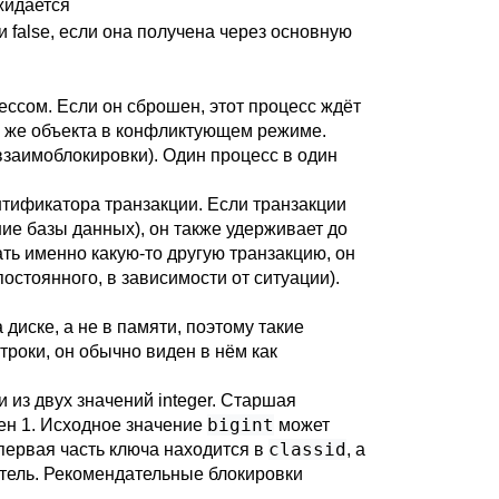
ожидается
и false, если она получена через основную
ссом. Если он сброшен, этот процесс ждёт
го же объекта в конфликтующем режиме.
заимоблокировки). Один процесс в один
тификатора транзакции. Если транзакции
ие базы данных), он также удерживает до
ть именно какую-то другую транзакцию, он
остоянного, в зависимости от ситуации).
диске, а не в памяти, поэтому такие
роки, он обычно виден в нём как
 из двух значений integer. Старшая
bigint
н 1. Исходное значение
может
classid
 первая часть ключа находится в
, а
атель. Рекомендательные блокировки