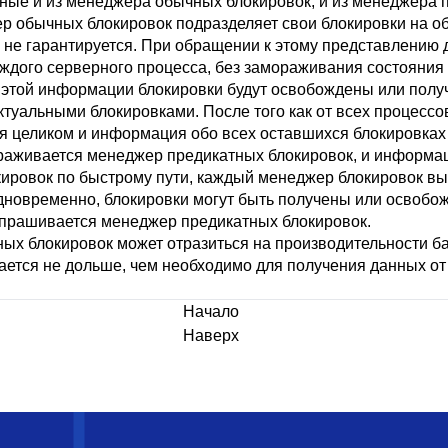
ые и из менеджера обычных блокировок, и из менеджера 
ер обычных блокировок подразделяет свои блокировки на 
 не гарантируется. При обращении к этому представлению 
аждого серверного процесса, без замораживания состояния 
 этой информации блокировки будут освобождены или получ
туальными блокировками. После того как от всех процессо
 целиком и информация обо всех оставшихся блокировках 
раживается менеджер предикатных блокировок, и информац
кировок по быстрому пути, каждый менеджер блокировок вы
одновременно, блокировки могут быть получены или освобож
 опрашивается менеджер предикатных блокировок.
х блокировок может отразиться на производительности ба
ается не дольше, чем необходимо для получения данных от
Начало
Наверх