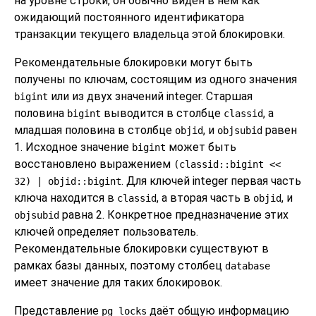
на уровне строки, он обычно виден в нём как
ожидающий постоянного идентификатора
транзакции текущего владельца этой блокировки.
Рекомендательные блокировки могут быть
получены по ключам, состоящим из одного значения
или из двух значений integer. Старшая
bigint
половина
выводится в столбце
, а
bigint
classid
младшая половина в столбце
, и
равен
objid
objsubid
1. Исходное значение
может быть
bigint
восстановлено выражением
(classid::bigint <<
. Для ключей integer первая часть
32) | objid::bigint
ключа находится в
, а вторая часть в
, и
classid
objid
равна 2. Конкретное предназначение этих
objsubid
ключей определяет пользователь.
Рекомендательные блокировки существуют в
рамках базы данных, поэтому столбец
database
имеет значение для таких блокировок.
Представление
даёт общую информацию
pg_locks