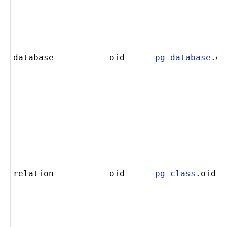
database
oid
pg_database
.oi
relation
oid
pg_class
.oid