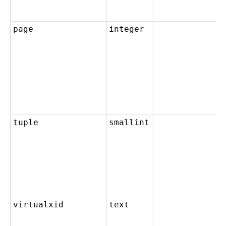
page
integer
tuple
smallint
virtualxid
text