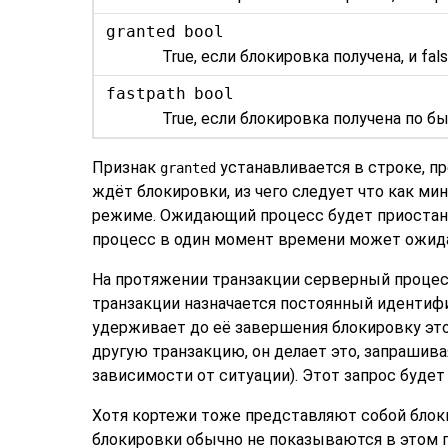
granted
bool
True, если блокировка получена, и fal
fastpath
bool
True, если блокировка получена по б
Признак
устанавливается в строке, п
granted
ждёт блокировки, из чего следует что как м
режиме. Ожидающий процесс будет приостано
процесс в один момент времени может ожида
На протяжении транзакции серверный процес
транзакции назначается постоянный идентифи
удерживает до её завершения блокировку эт
другую транзакцию, он делает это, запрашива
зависимости от ситуации). Этот запрос будет
Хотя кортежи тоже представляют собой блоки
блокировки обычно не показываются в этом п