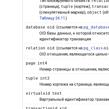
Тип блокируемого объекта:
relatio
(страница),
tuple
(кортеж),
transac
(спекулятивный маркер),
object
(об
Таблицу 26.11
.)
database
oid
(ссылается на
pg_databas
OID базы данных, к которой относитс
идентификатор транзакции
relation
oid
(ссылается на
pg_class
.
oi
OID отношения, являющегося целью б
page
int4
Номер страницы в отношении, являю
tuple
int2
Номер кортежа на странице, являюще
virtualxid
text
Виртуальный идентификатор транзак
transactionid
xid