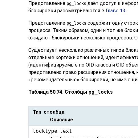
Представление
даёт доступ к инфор
pg_locks
блокировки рассматриваются в
Главе 13
.
Представление
содержит одну строк
pg_locks
процесса. Таким образом, один и тот же бло
ожидают блокировки несколько процессов. О
Существует несколько различных типов блок
отдельные кортежи отношений, идентификато
(идентифицируемые по OID класса и OID объек
представлено право расширения отношения, к
«
рекомендательные
»
блокировки, не имеющие
Таблица 50.74. Столбцы
pg_locks
Тип столбца
Описание
locktype
text