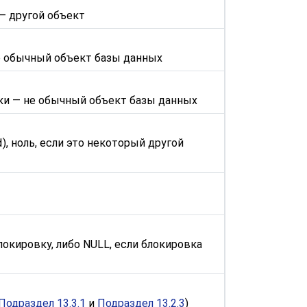
— другой объект
не обычный объект базы данных
вки — не обычный объект базы данных
d
), ноль, если это некоторый другой
окировку, либо NULL, если блокировка
Подраздел 13.3.1
и
Подраздел 13.2.3
)