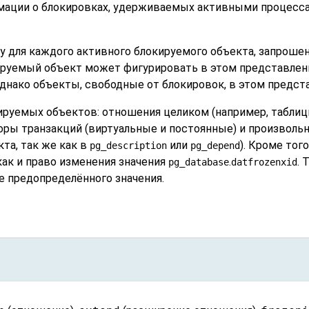
мации о блокировках, удерживаемых активными процесса
у для каждого активного блокируемого объекта, запроше
кируемый объект может фигурировать в этом представлени
днако объекты, свободные от блокировок, в этом предст
ируемых объектов: отношения целиком (например, таблиц
ры транзакций (виртуальные и постоянные) и произволь
та, так же как в
или
). Кроме тог
pg_description
pg_depend
ак и право изменения значения
.
. 
pg_database
datfrozenxid
 предопределённого значения.