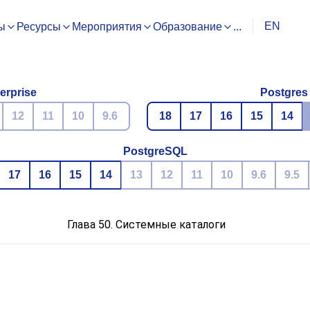
EN
ы
Ресурсы
Мероприятия
Образование
...
erprise
Postgres
12
11
10
9.6
18
17
16
15
14
PostgreSQL
17
16
15
14
13
12
11
10
9.6
9.5
Глава 50. Системные каталоги