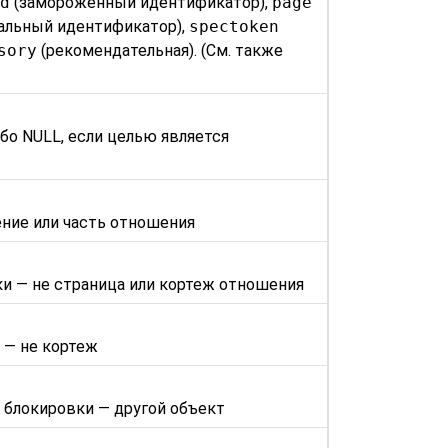
id
(замороженный идентификатор),
page
альный идентификатор),
spectoken
sory
(рекомендательная). (См. также
ибо NULL, если целью является
ение или часть отношения
ки — не страница или кортеж отношения
 — не кортеж
 блокировки — другой объект