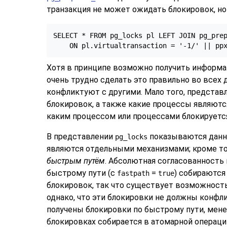
транзакция не может ожидать блокировок, но
SELECT * FROM pg_locks pl LEFT JOIN pg_prep
    ON pl.virtualtransaction = '-1/' || pp
Хотя в принципе возможно получить информа
очень трудно сделать это правильно во всех 
конфликтуют с другими. Мало того, представ
блокировок, а также какие процессы являютс
каким процессом или процессами блокирует
В представлении
показываются данны
pg_locks
являются отдельными механизмами; кроме то
быстрым путём
. Абсолютная согласованность
быстрому пути (с
=
) собираются
fastpath
true
блокировок, так что существует возможность
однако, что эти блокировки не должны конфл
получены блокировки по быстрому пути, мен
блокировках собирается в атомарной операц