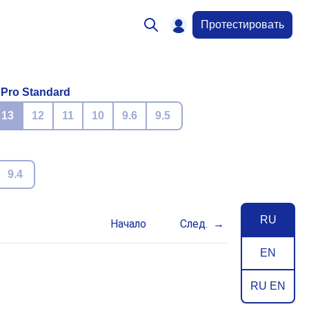
Протестировать
 Pro Standard
13
12
11
10
9.6
9.5
9.4
RU
Начало
След.
EN
RU EN