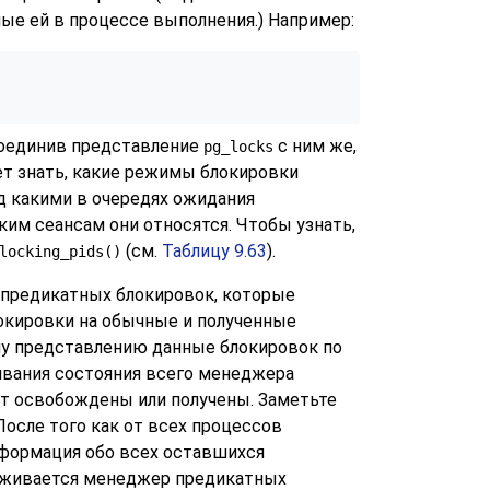
ые ей в процессе выполнения.) Например:
соединив представление
с ним же,
pg_locks
дет знать, какие режимы блокировки
д какими в очередях ожидания
им сеансам они относятся. Чтобы узнать,
(см.
Таблицу 9.63
).
locking_pids()
 предикатных блокировок, которые
окировки на обычные и полученные
ому представлению данные блокировок по
живания состояния всего менеджера
ут освобождены или получены. Заметьте
осле того как от всех процессов
формация обо всех оставшихся
раживается менеджер предикатных