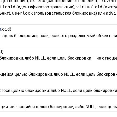
n
(отношение),
extend
(расширение отношения),
frozen
tionid
(идентификатор транзакции),
virtualxid
(вирту
ъект),
userlock
(пользовательская блокировка) или
advi
e
.
oid
)
я цель блокировки, ноль, если это разделяемый объект, л
d
)
локировки, либо NULL, если цель блокировки — не отнош
щейся целью блокировки, либо NULL, если цель блокиров
гося целью блокировки, либо NULL, если цель блокировки
ции, являющийся целью блокировки, либо NULL, если цель