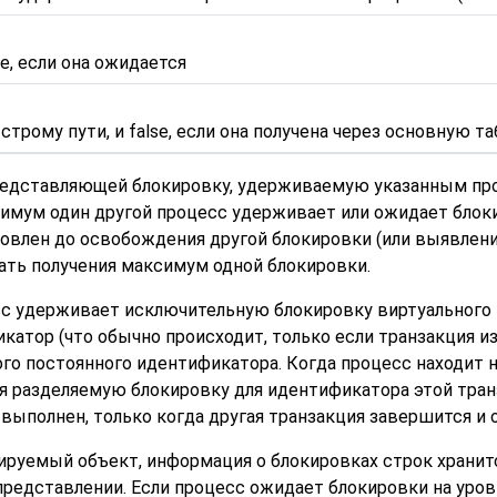
se, если она ожидается
ыстрому пути, и false, если она получена через основную т
редставляющей блокировку, удерживаемую указанным про
инимум один другой процесс удерживает или ожидает бло
влен до освобождения другой блокировки (или выявлени
ть получения максимум одной блокировки.
с удерживает исключительную блокировку виртуального 
катор (что обычно происходит, только если транзакция и
ого постоянного идентификатора. Когда процесс находи
я разделяемую блокировку для идентификатора этой транз
 выполнен, только когда другая транзакция завершится и
руемый объект, информация о блокировках строк хранится 
редставлении. Если процесс ожидает блокировки на уровн