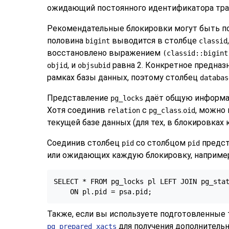
ожидающий постоянного идентификатора тран
Рекомендательные блокировки могут быть по
половина
выводится в столбце
bigint
classid
восстановлено выражением
(classid::bigint
, и
равна 2. Конкретное предназ
objid
objsubid
рамках базы данных, поэтому столбец
databas
Представление
даёт общую информаци
pg_locks
Хотя соединив
с
.
, можно
relation
pg_class
oid
текущей базе данных (для тех, в блокировках
Соединив столбец
со столбцом
предс
pid
pid
или ожидающих каждую блокировку, например
SELECT * FROM pg_locks pl LEFT JOIN pg_stat
    ON pl.pid = psa.pid;
Также, если вы используете подготовленные 
для получения дополнитель
pg_prepared_xacts