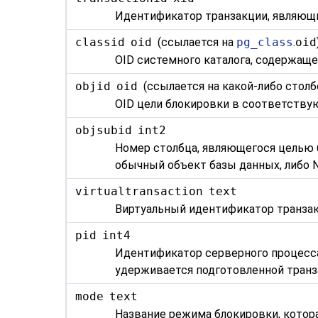
Идентификатор транзакции, являющи
classid
oid
(ссылается на
pg_class
.
oid
OID системного каталога, содержаще
objid
oid
(ссылается на какой-либо столб
OID цели блокировки в соответству
objsubid
int2
Номер столбца, являющегося целью 
обычный объект базы данных, либо N
virtualtransaction
text
Виртуальный идентификатор транза
pid
int4
Идентификатор серверного процесса 
удерживается подготовленной тран
mode
text
Название режима блокировки, котор