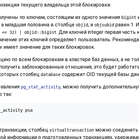
закции текущего владельца этой блокировки.
лучены по ключам, состоящим из одного значения
и
bigint
, а младшая половина в столбце
, и
равен 1. 
objid
objsubid
. Для ключей integer первая часть
 << 32) | objid::bigint
начение этих ключей определяет пользователь. Рекомен
имеет значение для таких блокировок.
e
ю по всем блокировкам в кластере баз данных, а не толь
 получить заблокированные отношения, это будет работат
 которых столбец
содержит OID текущей базы данн
database
тавления
, можно получить дополнительн
pg_stat_activity
 так:
_activity psa

транзакции, столбец
можно соединить
virtualtransaction
ной информации о подготовленных транзакциях, удержива