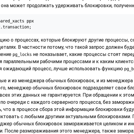
 она может продолжать удерживать блокировки, полученн
ared_xacts ppx

x.transaction;
цию о процессах, которые блокируют другие процессы, 
деталях. В частности потому, что такой запрос должен бу
ление
не показывает, какие процессы стоят пере
pg_locks
я параллельными рабочими процессами и к каким клиентск
ся ожидающий процесс, лучше использовать функцию
pg_b
е и из менеджера обычных блокировок, и из менеджера
го, менеджер обычных блокировок подразделяет свои бл
 всех этих данных не гарантируется. При обращении к эт
 по очереди с каждого серверного процесса, без замора
, что в процессе сбора этой информации блокировки буд
иктовать с любыми другими актуальными блокировками. П
еджер обычных блокировок замораживается целиком и ин
ии. После размораживания этого менеджера, также замо