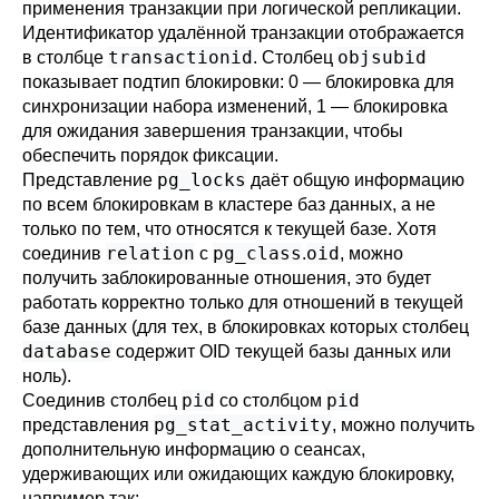
применения транзакции при логической репликации.
Идентификатор удалённой транзакции отображается
transactionid
objsubid
в столбце
. Столбец
показывает подтип блокировки: 0 — блокировка для
синхронизации набора изменений, 1 — блокировка
для ожидания завершения транзакции, чтобы
обеспечить порядок фиксации.
pg_locks
Представление
даёт общую информацию
по всем блокировкам в кластере баз данных, а не
только по тем, что относятся к текущей базе. Хотя
relation
pg_class
oid
соединив
с
.
, можно
получить заблокированные отношения, это будет
работать корректно только для отношений в текущей
базе данных (для тех, в блокировках которых столбец
database
содержит OID текущей базы данных или
ноль).
pid
pid
Соединив столбец
со столбцом
pg_stat_activity
представления
, можно получить
дополнительную информацию о сеансах,
удерживающих или ожидающих каждую блокировку,
например так: