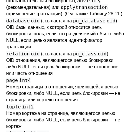
advisory
(пользовательская блокировка),
applytransaction
(рекомендательная) или
(применение транзакции). (См. также
Таблицу 28.11
.)
database
oid
pg_database
oid
(ссылается на
.
)
OID базы данных, к которой относится цель
блокировки, ноль, если это разделяемый объект, либо
NULL, если целью является идентификатор
транзакции
relation
oid
pg_class
oid
(ссылается на
.
)
OID отношения, являющегося целью блокировки,
либо NULL, если цель блокировки — не отношение
или часть отношения
page
int4
Номер страницы в отношении, являющейся целью
блокировки, либо NULL, если цель блокировки — не
страница или кортеж отношения
tuple
int2
Номер кортежа на странице, являющегося целью
блокировки, либо NULL, если цель блокировки — не
кортеж