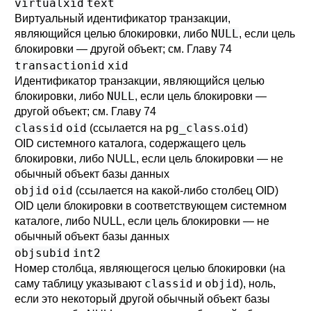
virtualxid
text
Виртуальный идентификатор транзакции,
NULL
являющийся целью блокировки, либо
, если цель
блокировки — другой объект; см.
Главу 74
transactionid
xid
Идентификатор транзакции, являющийся целью
NULL
блокировки, либо
, если цель блокировки —
другой объект; см.
Главу 74
classid
oid
pg_class
oid
(ссылается на
.
)
OID системного каталога, содержащего цель
блокировки, либо NULL, если цель блокировки — не
обычный объект базы данных
objid
oid
(ссылается на какой-либо столбец OID)
OID цели блокировки в соответствующем системном
каталоге, либо NULL, если цель блокировки — не
обычный объект базы данных
objsubid
int2
Номер столбца, являющегося целью блокировки (на
classid
objid
саму таблицу указывают
и
), ноль,
если это некоторый другой обычный объект базы