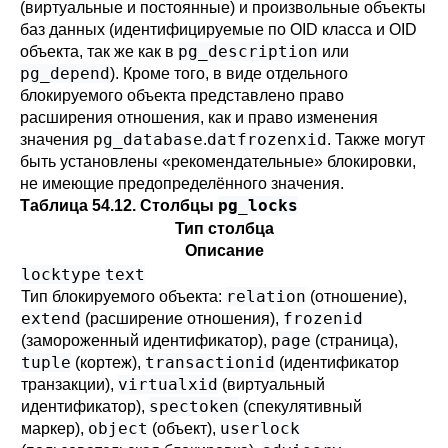
(виртуальные и постоянные) и произвольные объекты
баз данных (идентифицируемые по OID класса и OID
pg_description
объекта, так же как в
или
pg_depend
). Кроме того, в виде отдельного
блокируемого объекта представлено право
расширения отношения, как и право изменения
pg_database
datfrozenxid
значения
.
. Также могут
быть установлены
«
рекомендательные
»
блокировки,
не имеющие предопределённого значения.
pg_locks
Таблица 54.12. Столбцы
Тип столбца
Описание
locktype
text
relation
Тип блокируемого объекта:
(отношение),
extend
frozenid
(расширение отношения),
page
(замороженный идентификатор),
(страница),
tuple
transactionid
(кортеж),
(идентификатор
virtualxid
транзакции),
(виртуальный
spectoken
идентификатор),
(спекулятивный
object
userlock
маркер),
(объект),