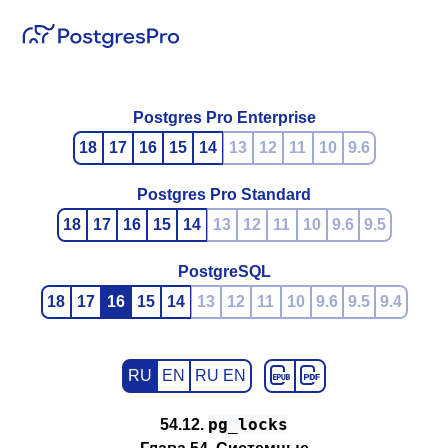
Postgres Pro Enterprise
18
17
16
15
14
13
12
11
10
9.6
Postgres Pro Standard
18
17
16
15
14
13
12
11
10
9.6
9.5
PostgreSQL
18
17
16
15
14
13
12
11
10
9.6
9.5
9.4
RU
EN
RU EN
pg_locks
54.12.