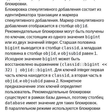
блокировки.
Блокировка спекулятивного добавления состоит из
идентификатора транзакции и маркера
спекулятивного добавления. Маркер спекулятивного
objid
добавления отображается в столбце
.
Рекомендательные блокировки могут быть получены
bigint
по ключам, состоящим из одного значения
или из двух значений integer. Старшая половина
bigint
classid
выводится в столбце
, а младшая
objid
objsubid
половина в столбце
, и
равен 1.
bigint
Исходное значение
может быть
(classid::bigint <<
восстановлено выражением
32) | objid::bigint
. Для ключей integer первая
classid
часть ключа находится в
, а вторая часть в
objid
objsubid
, и
равна 2. Конкретное
предназначение этих ключей определяет
пользователь. Рекомендательные блокировки
существуют в рамках базы данных, поэтому столбец
database
имеет значение для таких блокировок.
В параллельном режиме используются блокировки