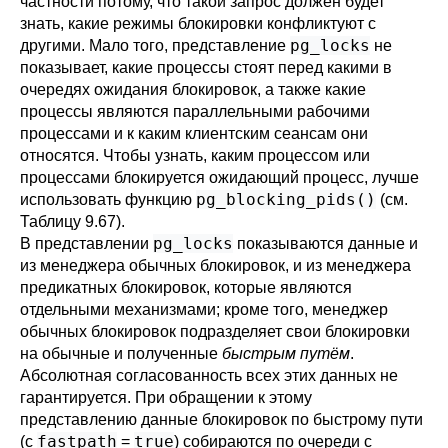
частности потому, что такой запрос должен будет
знать, какие режимы блокировки конфликтуют с
pg_locks
другими. Мало того, представление
не
показывает, какие процессы стоят перед какими в
очередях ожидания блокировок, а также какие
процессы являются параллельными рабочими
процессами и к каким клиентским сеансам они
относятся. Чтобы узнать, каким процессом или
процессами блокируется ожидающий процесс, лучше
pg_blocking_pids()
использовать функцию
(см.
Таблицу 9.67
).
pg_locks
В представлении
показываются данные и
из менеджера обычных блокировок, и из менеджера
предикатных блокировок, которые являются
отдельными механизмами; кроме того, менеджер
обычных блокировок подразделяет свои блокировки
на обычные и полученные
быстрым путём
.
Абсолютная согласованность всех этих данных не
гарантируется. При обращении к этому
представлению данные блокировок по быстрому пути
fastpath
true
(с
=
) собираются по очереди с