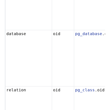
database
oid
pg_database
.oi
relation
oid
pg_class
.oid