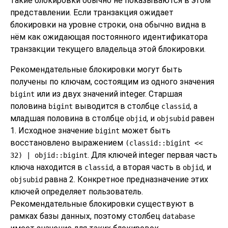
такие блокировки обычно не показываются в этом
представлении. Если транзакция ожидает
блокировки на уровне строки, она обычно видна в
нём как ожидающая постоянного идентификатора
транзакции текущего владельца этой блокировки.
Рекомендательные блокировки могут быть
получены по ключам, состоящим из одного значения
или из двух значений integer. Старшая
bigint
половина
выводится в столбце
, а
bigint
classid
младшая половина в столбце
, и
равен
objid
objsubid
1. Исходное значение
может быть
bigint
восстановлено выражением
(classid::bigint <<
. Для ключей integer первая часть
32) | objid::bigint
ключа находится в
, а вторая часть в
, и
classid
objid
равна 2. Конкретное предназначение этих
objsubid
ключей определяет пользователь.
Рекомендательные блокировки существуют в
рамках базы данных, поэтому столбец
database