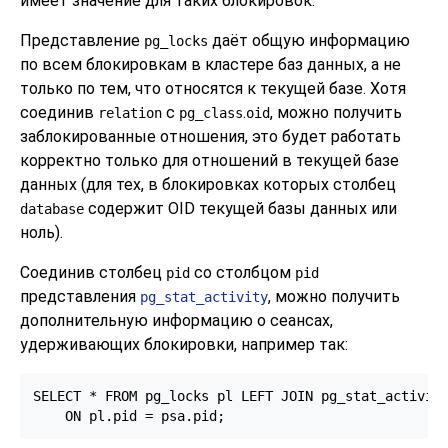
имеет значение для таких блокировок.
Представление
даёт общую информацию
pg_locks
по всем блокировкам в кластере баз данных, а не
только по тем, что относятся к текущей базе. Хотя
соединив
с
.
, можно получить
relation
pg_class
oid
заблокированные отношения, это будет работать
корректно только для отношений в текущей базе
данных (для тех, в блокировках которых столбец
содержит OID текущей базы данных или
database
ноль).
Соединив столбец
со столбцом
pid
pid
представления
, можно получить
pg_stat_activity
дополнительную информацию о сеансах,
удерживающих блокировки, например так:
SELECT * FROM pg_locks pl LEFT JOIN pg_stat_activity
    ON pl.pid = psa.pid;