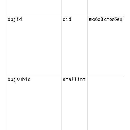
objid
oid
любой столбец OI
objsubid
smallint