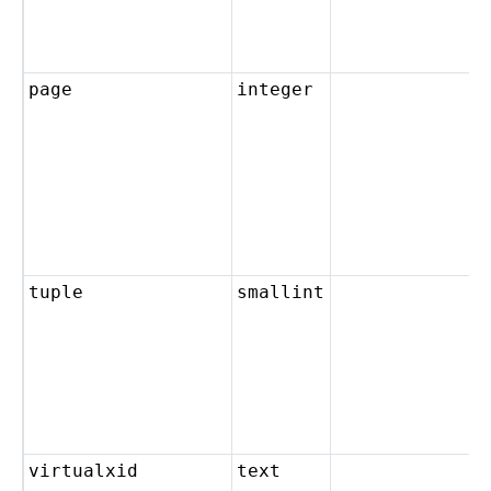
page
integer
tuple
smallint
virtualxid
text