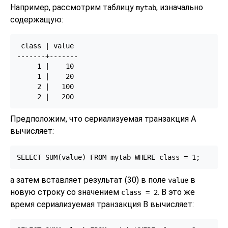
Например, рассмотрим таблицу
, изначально
mytab
содержащую:
 class | value

-------+-------

     1 |    10

     1 |    20

     2 |   100

Предположим, что сериализуемая транзакция A
вычисляет:
а затем вставляет результат (30) в поле
в
value
новую строку со значением
. В это же
class
= 2
время сериализуемая транзакция B вычисляет: