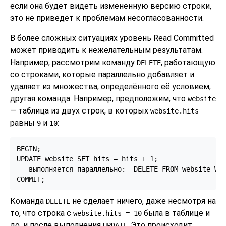
если она будет видеть изменённую версию строки,
это не приведёт к проблемам несогласованности.
В более сложных ситуациях уровень Read Committed
может приводить к нежелательным результатам.
Например, рассмотрим команду
, работающую
DELETE
со строками, которые параллельно добавляет и
удаляет из множества, определённого её условием,
другая команда. Например, предположим, что
website
— таблица из двух строк, в которых
website.hits
равны
и
:
9
10
BEGIN;

UPDATE website SET hits = hits + 1;

-- выполняется параллельно:  DELETE FROM website WHE
Команда
не сделает ничего, даже несмотря на
DELETE
то, что строка с
была в таблице и
website.hits = 10
до, и после выполнения
. Это происходит
UPDATE