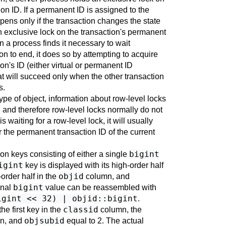
tion ID. If a permanent ID is assigned to the
pens only if the transaction changes the state
an exclusive lock on the transaction's permanent
n a process finds it necessary to wait
ion to end, it does so by attempting to acquire
on's ID (either virtual or permanent ID
at will succeed only when the other transaction
s.
ype of object, information about row-level locks
, and therefore row-level locks normally do not
s waiting for a row-level lock, it will usually
r the permanent transaction ID of the current
bigint
on keys consisting of either a single
igint
key is displayed with its high-order half
objid
order half in the
column, and
bigint
inal
value can be reassembled with
igint << 32) | objid::bigint
.
classid
he first key in the
column, the
objsubid
n, and
equal to 2. The actual