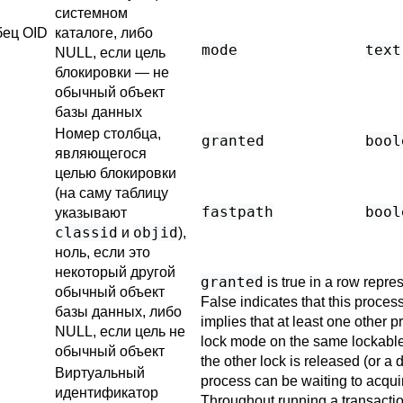
системном
бец OID
каталоге, либо
mode
text
NULL, если цель
блокировки — не
обычный объект
базы данных
Номер столбца,
granted
bool
являющегося
целью блокировки
(на саму таблицу
fastpath
bool
указывают
classid
objid
и
),
ноль, если это
некоторый другой
granted
is true in a row repre
обычный объект
False indicates that this process
базы данных, либо
implies that at least one other p
NULL, если цель не
lock mode on the same lockable 
обычный объект
the other lock is released (or a 
Виртуальный
process can be waiting to acquir
идентификатор
Throughout running a transactio