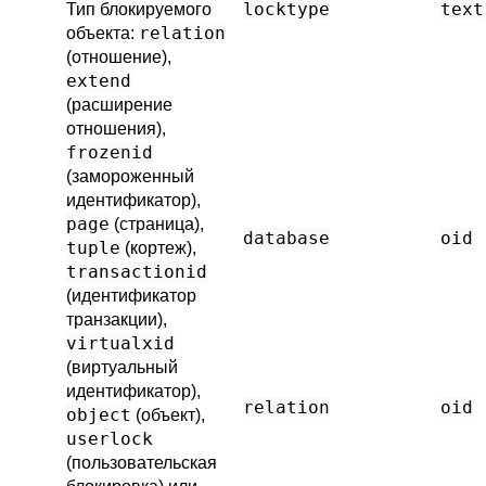
locktype
text
Тип блокируемого
relation
объекта:
(отношение),
extend
(расширение
отношения),
frozenid
(замороженный
идентификатор),
page
(страница),
database
oid
tuple
(кортеж),
transactionid
(идентификатор
транзакции),
virtualxid
(виртуальный
идентификатор),
relation
oid
object
(объект),
userlock
(пользовательская