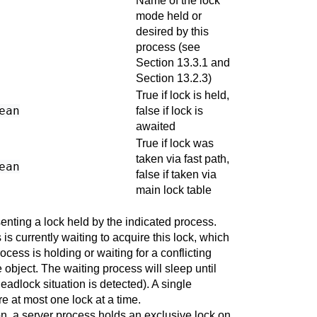
Name of the lock
mode held or
desired by this
process (see
Section 13.3.1
and
Section 13.2.3
)
True if lock is held,
ean
false if lock is
awaited
True if lock was
taken via fast path,
ean
false if taken via
main lock table
senting a lock held by the indicated process.
 is currently waiting to acquire this lock, which
rocess is holding or waiting for a conflicting
object. The waiting process will sleep until
deadlock situation is detected). A single
e at most one lock at a time.
n, a server process holds an exclusive lock on