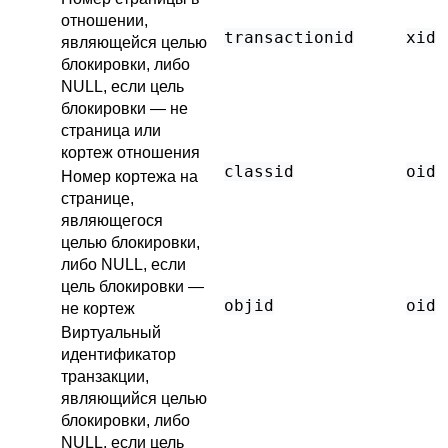
отношении,
transactionid
xid
являющейся целью
блокировки, либо
NULL, если цель
блокировки — не
страница или
кортеж отношения
classid
oid
Номер кортежа на
странице,
являющегося
целью блокировки,
либо NULL, если
цель блокировки —
objid
oid
не кортеж
Виртуальный
идентификатор
транзакции,
являющийся целью
блокировки, либо
NULL, если цель