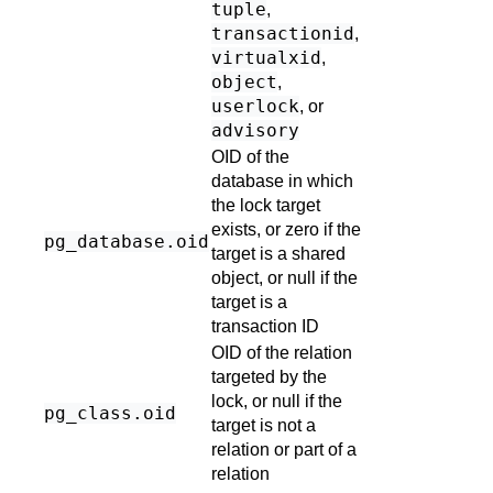
tuple
,
transactionid
,
virtualxid
,
object
,
userlock
, or
advisory
OID of the
database in which
the lock target
exists, or zero if the
pg_database
.oid
target is a shared
object, or null if the
target is a
transaction ID
OID of the relation
targeted by the
lock, or null if the
pg_class
.oid
target is not a
relation or part of a
relation