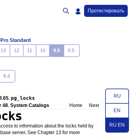
Протестировать
 Pro Standard
13
12
11
10
9.6
9.5
9.4
RU
pg_locks
8.65.
 48. System Catalogs
Home
Next
EN
ocks
RU EN
ccess to information about the locks held by
abase server. See
Chapter 13
for more