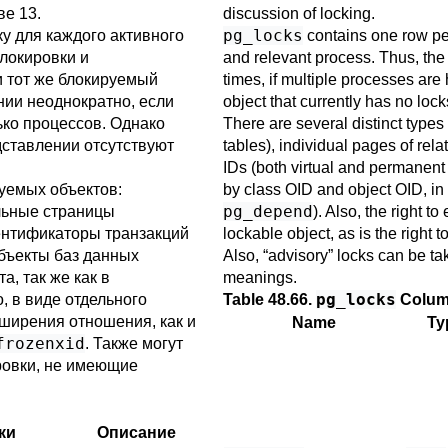
ве 13
.
discussion of locking.
pg_locks
у для каждого активного
contains one row per
локировки и
and relevant process. Thus, th
и тот же блокируемый
times, if multiple processes are 
нии неоднократно, если
object that currently has no locks
ько процессов. Однако
There are several distinct types 
дставлении отсутствуют
tables), individual pages of relat
IDs (both virtual and permanent 
уемых объектов:
by class OID and object OID, i
pg_depend
льные страницы
). Also, the right t
ентификаторы транзакций
lockable object, as is the right 
бъекты баз данных
Also,
“
advisory
”
locks can be ta
, так же как в
meanings.
pg_locks
о, в виде отдельного
Table 48.66.
Colum
ширения отношения, как и
Name
Ty
frozenxid
. Также могут
овки, не имеющие
ки
Описание