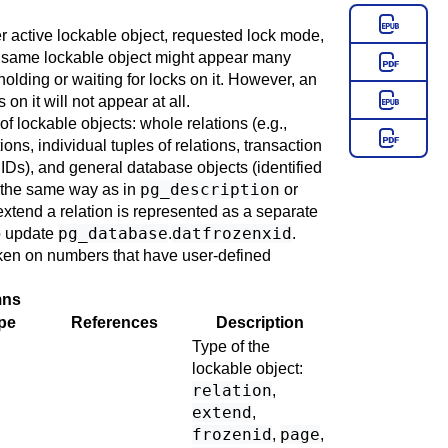
 active lockable object, requested lock mode,
e same lockable object might appear many
holding or waiting for locks on it. However, an
 on it will not appear at all.
of lockable objects: whole relations (e.g.,
ions, individual tuples of relations, transaction
IDs), and general database objects (identified
pg_description
n the same way as in
or
o extend a relation is represented as a separate
pg_database
datfrozenxid
to update
.
.
ken on numbers that have user-defined
ns
pe
References
Description
Type of the
lockable object:
relation
,
extend
,
frozenid
page
,
,