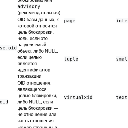
блокировка) или
advisory
(рекомендательная)
OID базы данных, к
page
inte
которой относится
цель блокировки,
ноль, если это
разделяемый
se
.oid
объект, либо NULL,
если целью
tuple
smal
является
идентификатор
транзакции
OID отношения,
являющегося
целью блокировки,
virtualxid
text
oid
либо NULL, если
цель блокировки —
не отношение или
часть отношения
Номер страницы в