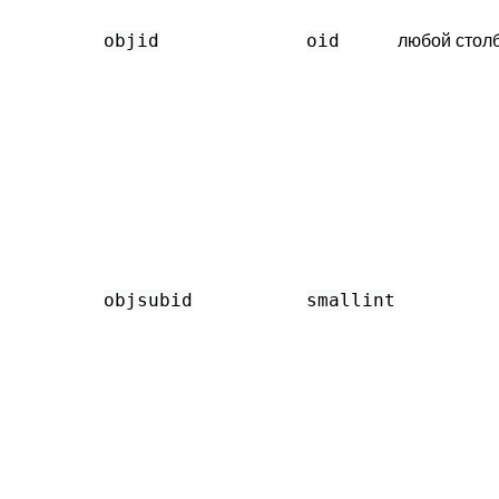
objid
oid
любой стол
objsubid
smallint