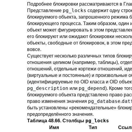
Подробнее блокировки рассматриваются в
Гла
pg_locks
Представление
содержит одну строк
блокируемого объекта, запрошенного режима б
блокирующего процесса. Таким образом, один 
объект может фигурировать в этом представле
его блокируют или ожидают блокировки нескол
объекты, свободные от блокировок, в этом пре
вовсе.
Существует несколько различных типов блокир
отношения целиком (например, таблицы), отде
отношений, отдельные кортежи отношений, ид
(виртуальные и постоянные) и произвольные о
(идентифицируемые по OID класса и OID объекта
pg_description
pg_depend
или
). Кроме тог
блокируемого объекта представлено право рас
pg_database
dat
право изменения значения
.
быть установлены
«
рекомендательные
»
блокир
предопределённого значения.
pg_locks
Таблица 48.66. Столбцы
Имя
Тип
Ссыл