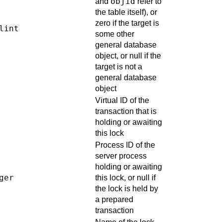
objid
and
refer to
the table itself), or
zero if the target is
lint
some other
general database
object, or null if the
target is not a
general database
object
Virtual ID of the
transaction that is
holding or awaiting
this lock
Process ID of the
server process
holding or awaiting
ger
this lock, or null if
the lock is held by
a prepared
transaction