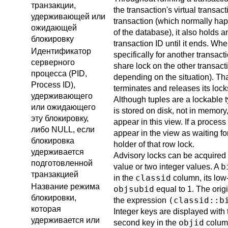
транзакции,
the transaction's virtual transac
удерживающей или
transaction (which normally hap
ожидающей
of the database), it also holds 
блокировку
transaction ID until it ends. Whe
Идентификатор
specifically for another transact
серверного
share lock on the other transacti
процесса (PID,
depending on the situation). Th
Process ID),
terminates and releases its lock
удерживающего
Although tuples are a lockable t
или ожидающего
is stored on disk, not in memory
эту блокировку,
appear in this view. If a process i
либо NULL, если
appear in the view as waiting fo
блокировка
holder of that row lock.
удерживается
Advisory locks can be acquired 
подготовленной
b
value or two integer values. A
транзакцией
classid
in the
column, its low-
Название режима
objsubid
equal to 1. The orig
блокировки,
(classid::b
the expression
которая
Integer keys are displayed with t
удерживается или
objid
second key in the
colum