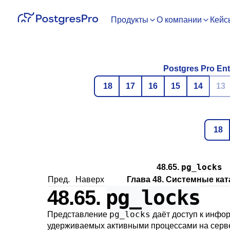
Продукты
О компании
Кейс
Postgres Pro Ent
18
17
16
15
14
13
18
pg_locks
48.65.
Пред.
Наверх
Глава 48. Системные кат
pg_locks
48.65.
pg_locks
Представление
даёт доступ к инфор
удерживаемых активными процессами на серве