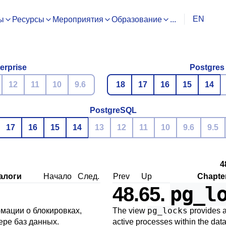
EN
ы
Ресурсы
Мероприятия
Образование
...
erprise
Postgres
12
11
10
9.6
18
17
16
15
14
PostgreSQL
17
16
15
14
13
12
11
10
9.6
9.5
4
алоги
Начало
След.
Prev
Up
Chapter
pg_l
48.65.
pg_locks
мации о блокировках,
The view
provides a
ре баз данных.
active processes within the dat