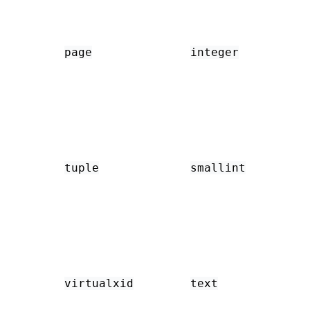
page
integer
tuple
smallint
virtualxid
text