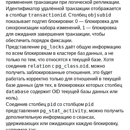
применения транзакции при логической репликации.
Идентификатор удалённой транзакции отображается
transactionid
objsubid
в столбце
. Столбец
показывает подтип блокировки: 0 — блокировка для
синхронизации набора изменений, 1 — блокировка
для ожидания завершения транзакции, чтобы
обеспечить порядок фиксации.
pg_locks
Представление
даёт общую информацию
по всем блокировкам в кластере баз данных, а не
только по тем, что относятся к текущей базе. Хотя
relation
pg_class
oid
соединив
с
.
, можно
получить заблокированные отношения, это будет
работать корректно только для отношений в текущей
базе данных (для тех, в блокировках которых столбец
database
содержит OID текущей базы данных или
ноль).
pid
pid
Соединив столбец
со столбцом
pg_stat_activity
представления
, можно получить
дополнительную информацию о сеансах,
удерживающих или ожидающих каждую блокировку,
например так: