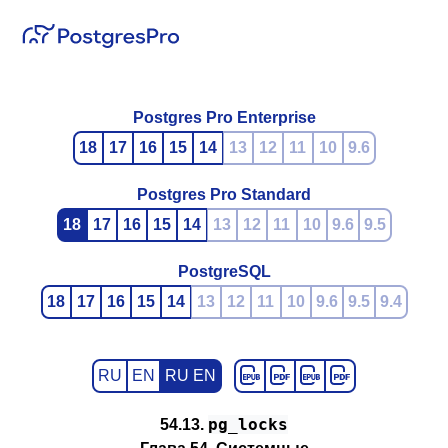
Postgres Pro Enterprise
18
17
16
15
14
13
12
11
10
9.6
Postgres Pro Standard
18
17
16
15
14
13
12
11
10
9.6
9.5
PostgreSQL
18
17
16
15
14
13
12
11
10
9.6
9.5
9.4
RU
EN
RU EN
pg_locks
54.13.