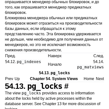
опрашивается менеджер обычных блокировок, и до
того, как опрашивается менеджер предикатных
блокировок.
Блокировка менеджера обычных или предикатных
блокировок может отразиться на производительности
базы данных, если обращаться к этому
представлению часто. Эта блокировка удерживается
не дольше, чем необходимо для получения данных от
менеджеров, но это не исключает возможность
снижения производительности.
Пред.
Наверх
След.
pg_indexes
54.12.
54.14.
Начало
pg_matviews
pg_locks
54.13.
Prev
Up
Chapter 54. System Views
Home
Next
pg_locks
54.13.
#
pg_locks
The view
provides access to information
about the locks held by active processes within the
database server. See
Chapter 13
for more discussion of