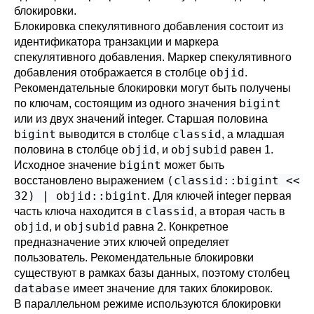
блокировки.
Блокировка спекулятивного добавления состоит из
идентификатора транзакции и маркера
спекулятивного добавления. Маркер спекулятивного
objid
добавления отображается в столбце
.
Рекомендательные блокировки могут быть получены
bigint
по ключам, состоящим из одного значения
или из двух значений integer. Старшая половина
bigint
classid
выводится в столбце
, а младшая
objid
objsubid
половина в столбце
, и
равен 1.
bigint
Исходное значение
может быть
(classid::bigint <<
восстановлено выражением
32) | objid::bigint
. Для ключей integer первая
classid
часть ключа находится в
, а вторая часть в
objid
objsubid
, и
равна 2. Конкретное
предназначение этих ключей определяет
пользователь. Рекомендательные блокировки
существуют в рамках базы данных, поэтому столбец
database
имеет значение для таких блокировок.
В параллельном режиме используются блокировки