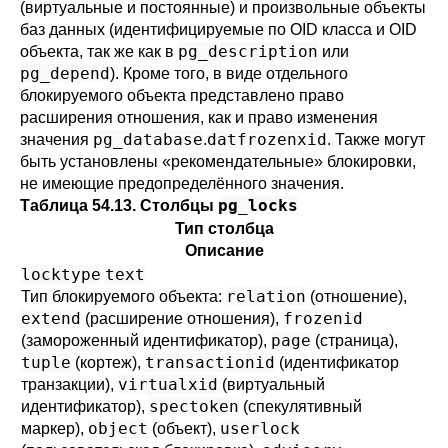
(виртуальные и постоянные) и произвольные объекты
баз данных (идентифицируемые по OID класса и OID
pg_description
объекта, так же как в
или
pg_depend
). Кроме того, в виде отдельного
блокируемого объекта представлено право
расширения отношения, как и право изменения
pg_database
datfrozenxid
значения
.
. Также могут
быть установлены
«
рекомендательные
»
блокировки,
не имеющие предопределённого значения.
pg_locks
Таблица 54.13. Столбцы
Тип столбца
Описание
locktype
text
relation
Тип блокируемого объекта:
(отношение),
extend
frozenid
(расширение отношения),
page
(замороженный идентификатор),
(страница),
tuple
transactionid
(кортеж),
(идентификатор
virtualxid
транзакции),
(виртуальный
spectoken
идентификатор),
(спекулятивный
object
userlock
маркер),
(объект),