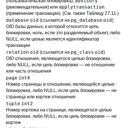
advisory
(пользовательская блокировка),
applytransaction
(рекомендательная) или
(применение транзакции). (См. также
Таблицу 27.11
.)
database
oid
pg_database
oid
(ссылается на
.
)
OID базы данных, к которой относится цель
блокировки, ноль, если это разделяемый объект, либо
NULL, если целью является идентификатор
транзакции
relation
oid
pg_class
oid
(ссылается на
.
)
OID отношения, являющегося целью блокировки,
либо NULL, если цель блокировки — не отношение
или часть отношения
page
int4
Номер страницы в отношении, являющейся целью
блокировки, либо NULL, если цель блокировки — не
страница или кортеж отношения
tuple
int2
Номер кортежа на странице, являющегося целью
блокировки, либо NULL, если цель блокировки — не
кортеж