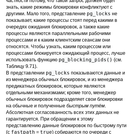
частности потому, что такой запрос должен будет
знать, какие режимы блокировки конфликтуют с
pg_locks
другими. Мало того, представление
не
показывает, какие процессы стоят перед какими в
очередях ожидания блокировок, а также какие
процессы являются параллельными рабочими
процессами и к каким клиентским сеансам они
относятся. Чтобы узнать, каким процессом или
процессами блокируется ожидающий процесс, лучше
pg_blocking_pids()
использовать функцию
(см.
Таблицу 9.71
).
pg_locks
В представлении
показываются данные и
из менеджера обычных блокировок, и из менеджера
предикатных блокировок, которые являются
отдельными механизмами; кроме того, менеджер
обычных блокировок подразделяет свои блокировки
на обычные и полученные
быстрым путём
.
Абсолютная согласованность всех этих данных не
гарантируется. При обращении к этому
представлению данные блокировок по быстрому пути
fastpath
true
(с
=
) собираются по очереди с