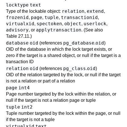
locktype
text
relation
extend
Type of the lockable object:
,
,
frozenid
page
tuple
transactionid
,
,
,
,
virtualxid
spectoken
object
userlock
,
,
,
,
advisory
applytransaction
, or
. (See also
Table 27.11
.)
database
oid
pg_database
oid
(references
.
)
OID of the database in which the lock target exists, or
zero if the target is a shared object, or null if the target is a
transaction ID
relation
oid
pg_class
oid
(references
.
)
OID of the relation targeted by the lock, or null if the target
is not a relation or part of a relation
page
int4
Page number targeted by the lock within the relation, or
null if the target is not a relation page or tuple
tuple
int2
Tuple number targeted by the lock within the page, or null
if the target is not a tuple
virtualxid
text