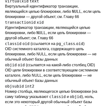
virtualxid
text
Виртуальный идентификатор транзакции,
NULL
являющийся целью блокировки, либо
, если цель
блокировки — другой объект; см.
Главу 66
transactionid
xid
Идентификатор транзакции, являющийся целью
NULL
блокировки, либо
, если цель блокировки —
другой объект; см.
Главу 66
classid
oid
pg_class
oid
(ссылается на
.
)
OID системного каталога, содержащего цель
блокировки, либо NULL, если цель блокировки — не
обычный объект базы данных
objid
oid
(ссылается на какой-либо столбец OID)
OID цели блокировки в соответствующем системном
каталоге, либо NULL, если цель блокировки — не
обычный объект базы данных
objsubid
int2
Номер столбца, являющегося целью блокировки (на
classid
objid
саму таблицу указывают
и
), ноль,
если это некоторый другой обычный объект базы