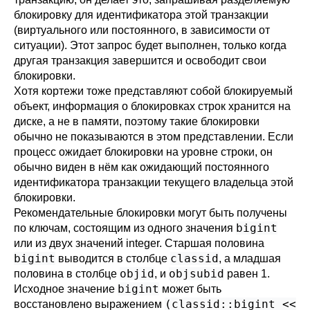
блокировку для идентификатора этой транзакции
(виртуального или постоянного, в зависимости от
ситуации). Этот запрос будет выполнен, только когда
другая транзакция завершится и освободит свои
блокировки.
Хотя кортежи тоже представляют собой блокируемый
объект, информация о блокировках строк хранится на
диске, а не в памяти, поэтому такие блокировки
обычно не показываются в этом представлении. Если
процесс ожидает блокировки на уровне строки, он
обычно виден в нём как ожидающий постоянного
идентификатора транзакции текущего владельца этой
блокировки.
Рекомендательные блокировки могут быть получены
bigint
по ключам, состоящим из одного значения
или из двух значений integer. Старшая половина
bigint
classid
выводится в столбце
, а младшая
objid
objsubid
половина в столбце
, и
равен 1.
bigint
Исходное значение
может быть
(classid::bigint <<
восстановлено выражением