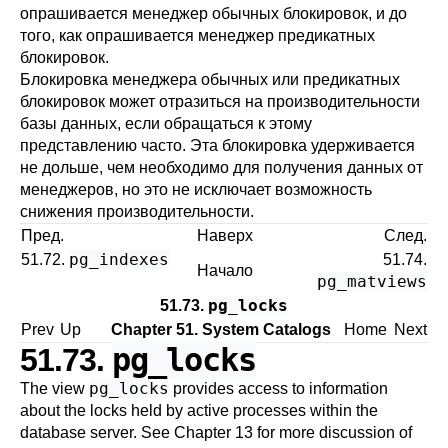
опрашивается менеджер обычных блокировок, и до
того, как опрашивается менеджер предикатных
блокировок.
Блокировка менеджера обычных или предикатных
блокировок может отразиться на производительности
базы данных, если обращаться к этому
представлению часто. Эта блокировка удерживается
не дольше, чем необходимо для получения данных от
менеджеров, но это не исключает возможность
снижения производительности.
Пред.
Наверх
След.
pg_indexes
51.72.
51.74.
Начало
pg_matviews
pg_locks
51.73.
Prev
Up
Chapter 51. System Catalogs
Home
Next
pg_locks
51.73.
pg_locks
The view
provides access to information
about the locks held by active processes within the
database server. See
Chapter 13
for more discussion of