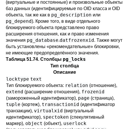
(виртуальные и постоянные) и произвольные объекты
баз данных (идентифицируемые по OID класса и OID
pg_description
объекта, так же как в
или
pg_depend
). Кроме того, в виде отдельного
блокируемого объекта представлено право
расширения отношения, как и право изменения
pg_database
datfrozenxid
значения
.
. Также могут
быть установлены
«
рекомендательные
»
блокировки,
не имеющие предопределённого значения.
pg_locks
Таблица 51.74. Столбцы
Тип столбца
Описание
locktype
text
relation
Тип блокируемого объекта:
(отношение),
extend
frozenid
(расширение отношения),
page
(замороженный идентификатор),
(страница),
tuple
transactionid
(кортеж),
(идентификатор
virtualxid
транзакции),
(виртуальный
spectoken
идентификатор),
(спекулятивный
object
userlock
маркер),
(объект),