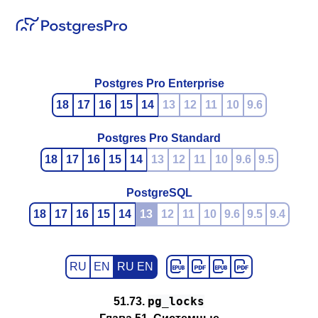
Postgres Pro Enterprise
18
17
16
15
14
13
12
11
10
9.6
Postgres Pro Standard
18
17
16
15
14
13
12
11
10
9.6
9.5
PostgreSQL
18
17
16
15
14
13
12
11
10
9.6
9.5
9.4
RU
EN
RU EN
pg_locks
51.73.