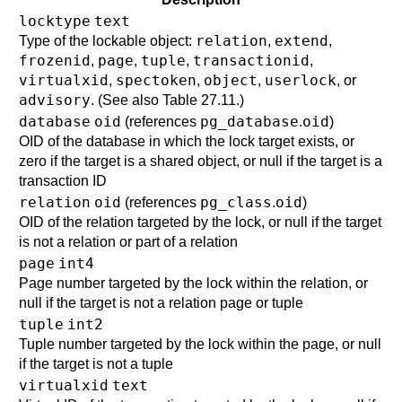
locktype
text
relation
extend
Type of the lockable object:
,
,
frozenid
page
tuple
transactionid
,
,
,
,
virtualxid
spectoken
object
userlock
,
,
,
, or
advisory
. (See also
Table 27.11
.)
database
oid
pg_database
oid
(references
.
)
OID of the database in which the lock target exists, or
zero if the target is a shared object, or null if the target is a
transaction ID
relation
oid
pg_class
oid
(references
.
)
OID of the relation targeted by the lock, or null if the target
is not a relation or part of a relation
page
int4
Page number targeted by the lock within the relation, or
null if the target is not a relation page or tuple
tuple
int2
Tuple number targeted by the lock within the page, or null
if the target is not a tuple
virtualxid
text