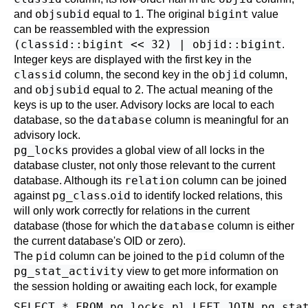
objsubid
bigint
and
equal to 1. The original
value
can be reassembled with the expression
(classid::bigint << 32) | objid::bigint
.
Integer keys are displayed with the first key in the
classid
objid
column, the second key in the
column,
objsubid
and
equal to 2. The actual meaning of the
keys is up to the user. Advisory locks are local to each
database
database, so the
column is meaningful for an
advisory lock.
pg_locks
provides a global view of all locks in the
database cluster, not only those relevant to the current
relation
database. Although its
column can be joined
pg_class
oid
against
.
to identify locked relations, this
will only work correctly for relations in the current
database
database (those for which the
column is either
the current database's OID or zero).
pid
pid
The
column can be joined to the
column of the
pg_stat_activity
view to get more information on
the session holding or awaiting each lock, for example
SELECT * FROM pg_locks pl LEFT JOIN pg_stat