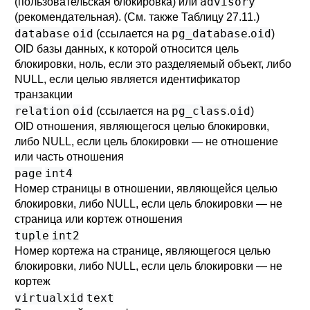
advisory
(пользовательская блокировка) или
(рекомендательная). (См. также
Таблицу 27.11
.)
database
oid
pg_database
oid
(ссылается на
.
)
OID базы данных, к которой относится цель
блокировки, ноль, если это разделяемый объект, либо
NULL, если целью является идентификатор
транзакции
relation
oid
pg_class
oid
(ссылается на
.
)
OID отношения, являющегося целью блокировки,
либо NULL, если цель блокировки — не отношение
или часть отношения
page
int4
Номер страницы в отношении, являющейся целью
блокировки, либо NULL, если цель блокировки — не
страница или кортеж отношения
tuple
int2
Номер кортежа на странице, являющегося целью
блокировки, либо NULL, если цель блокировки — не
кортеж
virtualxid
text