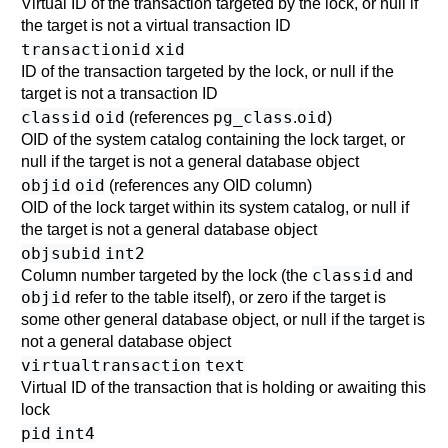
Virtual ID of the transaction targeted by the lock, or null if
the target is not a virtual transaction ID
transactionid
xid
ID of the transaction targeted by the lock, or null if the
target is not a transaction ID
classid
oid
pg_class
oid
(references
.
)
OID of the system catalog containing the lock target, or
null if the target is not a general database object
objid
oid
(references any OID column)
OID of the lock target within its system catalog, or null if
the target is not a general database object
objsubid
int2
classid
Column number targeted by the lock (the
and
objid
refer to the table itself), or zero if the target is
some other general database object, or null if the target is
not a general database object
virtualtransaction
text
Virtual ID of the transaction that is holding or awaiting this
lock
pid
int4