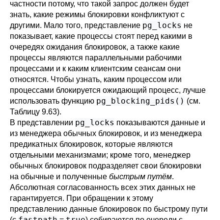
частности потому, что такой запрос должен будет
знать, какие режимы блокировки конфликтуют с
pg_locks
другими. Мало того, представление
не
показывает, какие процессы стоят перед какими в
очередях ожидания блокировок, а также какие
процессы являются параллельными рабочими
процессами и к каким клиентским сеансам они
относятся. Чтобы узнать, каким процессом или
процессами блокируется ожидающий процесс, лучше
pg_blocking_pids()
использовать функцию
(см.
Таблицу 9.63
).
pg_locks
В представлении
показываются данные и
из менеджера обычных блокировок, и из менеджера
предикатных блокировок, которые являются
отдельными механизмами; кроме того, менеджер
обычных блокировок подразделяет свои блокировки
на обычные и полученные
быстрым путём
.
Абсолютная согласованность всех этих данных не
гарантируется. При обращении к этому
представлению данные блокировок по быстрому пути
fastpath
true
(с
=
) собираются по очереди с