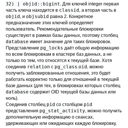
32) | objid::bigint
. Для ключей integer первая
classid
часть ключа находится в
, а вторая часть в
objid
objsubid
, и
равна 2. Конкретное
предназначение этих ключей определяет
пользователь. Рекомендательные блокировки
существуют в рамках базы данных, поэтому столбец
database
имеет значение для таких блокировок.
pg_locks
Представление
даёт общую информацию
по всем блокировкам в кластере баз данных, а не
только по тем, что относятся к текущей базе. Хотя
relation
pg_class
oid
соединив
с
.
, можно
получить заблокированные отношения, это будет
работать корректно только для отношений в текущей
базе данных (для тех, в блокировках которых столбец
database
содержит OID текущей базы данных или
ноль).
pid
pid
Соединив столбец
со столбцом
pg_stat_activity
представления
, можно получить
дополнительную информацию о сеансах,
удерживающих или ожидающих каждую блокировку,