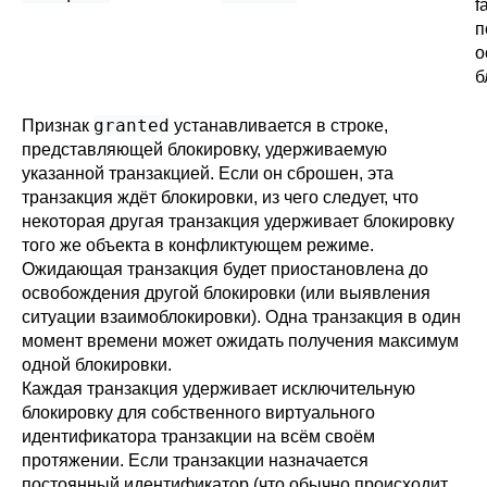
f
п
о
б
granted
Признак
устанавливается в строке,
представляющей блокировку, удерживаемую
указанной транзакцией. Если он сброшен, эта
транзакция ждёт блокировки, из чего следует, что
некоторая другая транзакция удерживает блокировку
того же объекта в конфликтующем режиме.
Ожидающая транзакция будет приостановлена до
освобождения другой блокировки (или выявления
ситуации взаимоблокировки). Одна транзакция в один
момент времени может ожидать получения максимум
одной блокировки.
Каждая транзакция удерживает исключительную
блокировку для собственного виртуального
идентификатора транзакции на всём своём
протяжении. Если транзакции назначается
постоянный идентификатор (что обычно происходит,