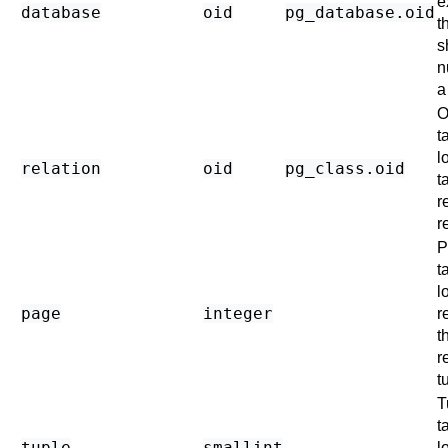
e
database
oid
pg_database
.oid
t
s
n
a
O
t
l
relation
oid
pg_class
.oid
t
r
r
P
t
l
page
integer
r
t
r
t
T
t
tuple
smallint
l