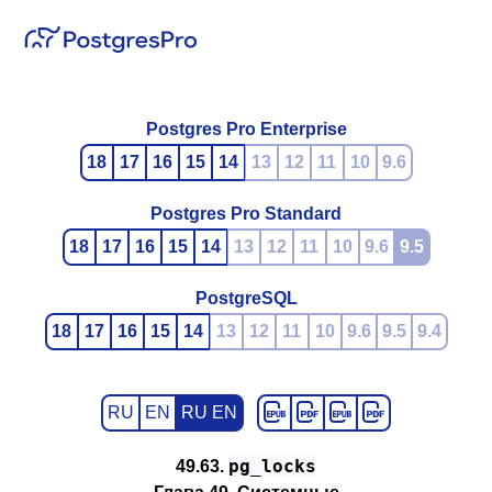
Postgres Pro Enterprise
18
17
16
15
14
13
12
11
10
9.6
Postgres Pro Standard
18
17
16
15
14
13
12
11
10
9.6
9.5
PostgreSQL
18
17
16
15
14
13
12
11
10
9.6
9.5
9.4
RU
EN
RU EN
pg_locks
49.63.