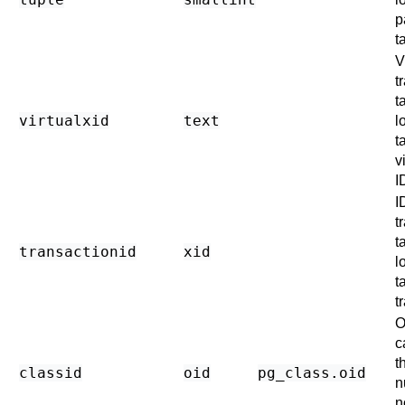
p
t
V
t
t
virtualxid
text
l
t
v
I
I
t
t
transactionid
xid
l
t
t
O
c
t
classid
oid
pg_class
.oid
n
n