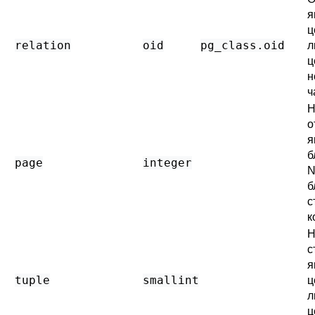
я
ц
relation
oid
pg_class
.oid
л
ц
н
ч
Н
о
я
б
page
integer
N
б
с
к
Н
с
я
tuple
smallint
ц
л
ц