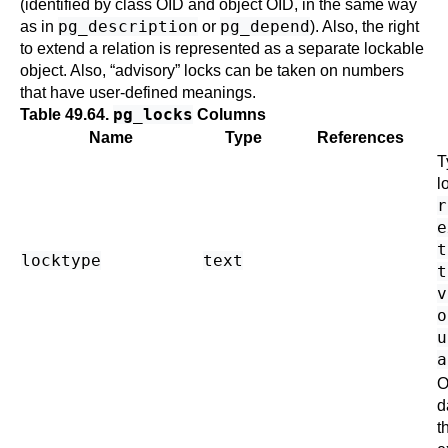
(identified by class OID and object OID, in the same way
pg_description
pg_depend
as in
or
). Also, the right
to extend a relation is represented as a separate lockable
object. Also,
“
advisory
”
locks can be taken on numbers
that have user-defined meanings.
pg_locks
Table 49.64.
Columns
Name
Type
References
T
l
r
e
t
locktype
text
t
v
o
u
a
O
d
t