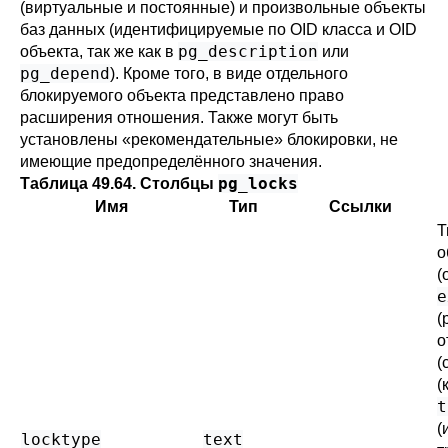
(виртуальные и постоянные) и произвольные объекты
баз данных (идентифицируемые по OID класса и OID
pg_description
объекта, так же как в
или
pg_depend
). Кроме того, в виде отдельного
блокируемого объекта представлено право
расширения отношения. Также могут быть
установлены
«
рекомендательные
»
блокировки, не
имеющие предопределённого значения.
pg_locks
Таблица 49.64. Столбцы
Имя
Тип
Ссылки
Т
о
(
e
(
о
(
(
t
(
locktype
text