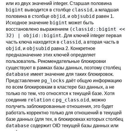
или из двух значений integer. Старшая половина
bigint
classid
выводится в столбце
, а младшая
objid
objsubid
половина в столбце
, и
равен 1.
bigint
Исходное значение
может быть
(classid::bigint <<
восстановлено выражением
32) | objid::bigint
. Для ключей integer первая
classid
часть ключа находится в
, а вторая часть в
objid
objsubid
, и
равна 2. Конкретное
предназначение этих ключей определяет
пользователь. Рекомендательные блокировки
существуют в рамках базы данных, поэтому столбец
database
имеет значение для таких блокировок.
pg_locks
Представление
даёт общую информацию
по всем блокировкам в кластере баз данных, а не
только по тем, что относятся к текущей базе. Хотя
relation
pg_class
oid
соединив
с
.
, можно
получить заблокированные отношения, это будет
работать корректно только для отношений в текущей
базе данных (для тех, в блокировках которых столбец
database
содержит OID текущей базы данных или