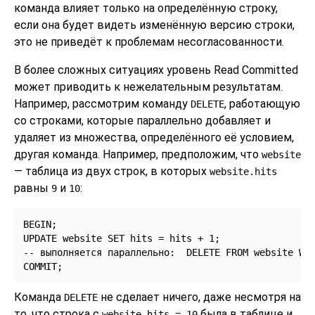
команда влияет только на определённую строку,
если она будет видеть изменённую версию строки,
это не приведёт к проблемам несогласованности.
В более сложных ситуациях уровень Read Committed
может приводить к нежелательным результатам.
Например, рассмотрим команду
, работающую
DELETE
со строками, которые параллельно добавляет и
удаляет из множества, определённого её условием,
другая команда. Например, предположим, что
website
— таблица из двух строк, в которых
website.hits
равны
и
:
9
10
BEGIN;

UPDATE website SET hits = hits + 1;

-- выполняется параллельно:  DELETE FROM website WHE
Команда
не сделает ничего, даже несмотря на
DELETE
то, что строка с
была в таблице и
website.hits = 10