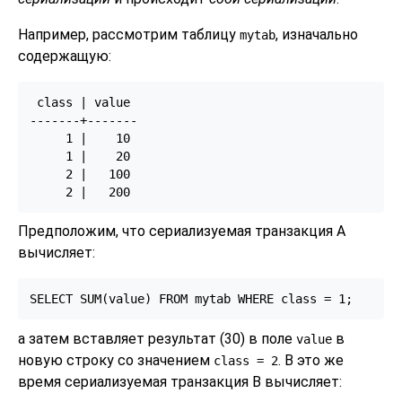
Например, рассмотрим таблицу
, изначально
mytab
содержащую:
 class | value

-------+-------

     1 |    10

     1 |    20

     2 |   100

Предположим, что сериализуемая транзакция A
вычисляет:
а затем вставляет результат (30) в поле
в
value
новую строку со значением
. В это же
class
= 2
время сериализуемая транзакция B вычисляет: