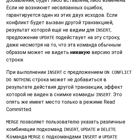
добавления, будет либо вставлена, либо изменена.
Если не возникнет несвязанных ошибок,
гарантируется один из этих двух исходов. Если
конфликт будет вызван другой транзакцией,
результат которой ещё не видим для
,
INSERT
предложение
подействует на эту строку,
UPDATE
даже несмотря на то, что эта команда обычным
образом может не видеть
никакую
версию этой
строки.
При выполнении
с предложением
INSERT
ON CONFLICT
строка может не добавиться в
DO NOTHING
результате действия другой транзакции, эффект
которой не виден в снимке команды
. Это
INSERT
опять же имеет место только в режиме Read
Committed.
позволяет пользователю указать различные
MERGE
комбинации подкоманд
,
и
.
INSERT
UPDATE
DELETE
Команда
с подкомандами
и
MERGE
INSERT
UPDATE