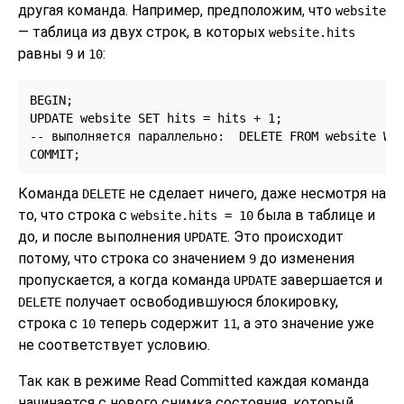
другая команда. Например, предположим, что
website
— таблица из двух строк, в которых
website.hits
равны
и
:
9
10
BEGIN;

UPDATE website SET hits = hits + 1;

-- выполняется параллельно:  DELETE FROM website WHE
Команда
не сделает ничего, даже несмотря на
DELETE
то, что строка с
была в таблице и
website.hits = 10
до, и после выполнения
. Это происходит
UPDATE
потому, что строка со значением
до изменения
9
пропускается, а когда команда
завершается и
UPDATE
получает освободившуюся блокировку,
DELETE
строка с
теперь содержит
, а это значение уже
10
11
не соответствует условию.
Так как в режиме Read Committed каждая команда
начинается с нового снимка состояния, который