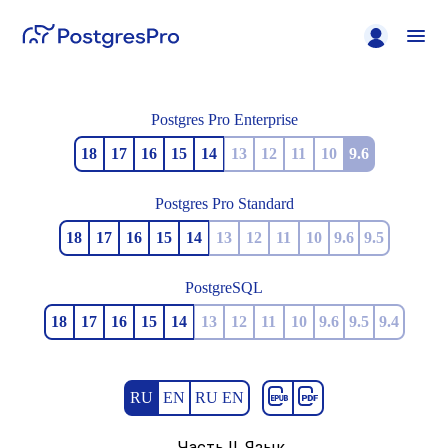
Postgres Pro Enterprise
18
17
16
15
14
13
12
11
10
9.6
Postgres Pro Standard
18
17
16
15
14
13
12
11
10
9.6
9.5
PostgreSQL
18
17
16
15
14
13
12
11
10
9.6
9.5
9.4
RU
EN
RU EN
Часть II. Язык