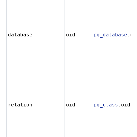
database
oid
pg_database
.oi
relation
oid
pg_class
.oid