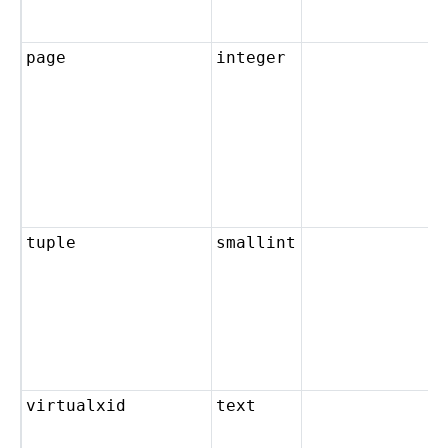
page
integer
tuple
smallint
virtualxid
text