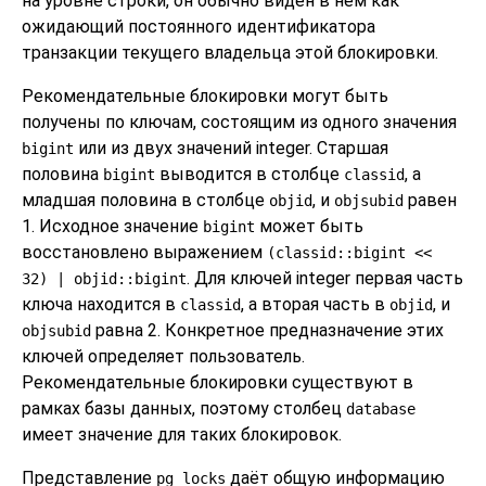
на уровне строки, он обычно виден в нём как
ожидающий постоянного идентификатора
транзакции текущего владельца этой блокировки.
Рекомендательные блокировки могут быть
получены по ключам, состоящим из одного значения
или из двух значений integer. Старшая
bigint
половина
выводится в столбце
, а
bigint
classid
младшая половина в столбце
, и
равен
objid
objsubid
1. Исходное значение
может быть
bigint
восстановлено выражением
(classid::bigint <<
. Для ключей integer первая часть
32) | objid::bigint
ключа находится в
, а вторая часть в
, и
classid
objid
равна 2. Конкретное предназначение этих
objsubid
ключей определяет пользователь.
Рекомендательные блокировки существуют в
рамках базы данных, поэтому столбец
database
имеет значение для таких блокировок.
Представление
даёт общую информацию
pg_locks