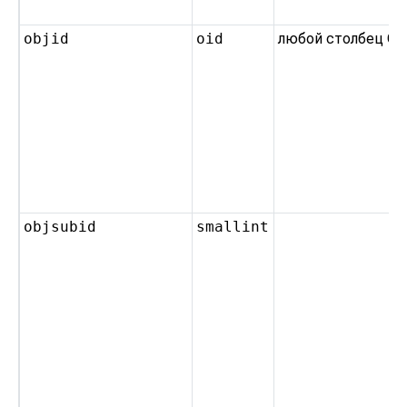
objid
oid
любой столбец OI
objsubid
smallint