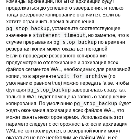
команды архивации, попытки архивации будут
продолжаться до успешного завершения, и только
тогда резервное копирование окончится. Если вы
хотите ограничить время выполнения
pg_stop_backup
, установите соответствующее
statement_timeout
значение в
, но заметьте, что в
pg_stop_backup
случае прерывания
по времени
резервная копия может оказаться негодной.
Если в процедуре резервного копирования
предусмотрено отслеживание и архивация всех
файлов сегментов WAL, необходимых для резервной
wait_for_archive
копии, то в аргументе
(по
умолчанию равном true) можно передать false, чтобы
pg_stop_backup
функция
завершилась сразу, как
только в WAL будет помещена запись о завершении
pg_stop_backup
копирования. По умолчанию
будет
ждать окончания архивации всех файлов WAL, что
может занять некоторое время. Использовать этот
параметр следует с осторожностью: если архивация
WAL не контролируется, в резервной копии могут
оказаться не все необходимые файлы WAL и её