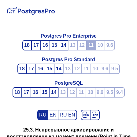
Postgres Pro Enterprise
18
17
16
15
14
13
12
11
10
9.6
Postgres Pro Standard
18
17
16
15
14
13
12
11
10
9.6
9.5
PostgreSQL
18
17
16
15
14
13
12
11
10
9.6
9.5
9.4
RU
EN
RU EN
25.3. Непрерывное архивирование и
восстановление на момент времени (Point-in-Time