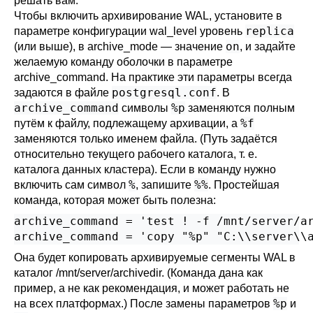
решать вам.
Чтобы включить архивирование WAL, установите в
replica
параметре конфигурации
wal_level
уровень
on
(или выше), в
archive_mode
— значение
, и задайте
желаемую команду оболочки в параметре
archive_command
. На практике эти параметры всегда
postgresql.conf
задаются в файле
. В
archive_command
%p
символы
заменяются полным
%f
путём к файлу, подлежащему архивации, а
заменяются только именем файла. (Путь задаётся
относительно текущего рабочего каталога, т. е.
каталога данных кластера). Если в команду нужно
%
%%
включить сам символ
, запишите
. Простейшая
команда, которая может быть полезна:
archive_command = 'test ! -f /mnt/server/ar
archive_command = 'copy "%p" "C:\\server\\
Она будет копировать архивируемые сегменты WAL в
каталог /mnt/server/archivedir. (Команда дана как
пример, а не как рекомендация, и может работать не
%p
на всех платформах.) После замены параметров
и