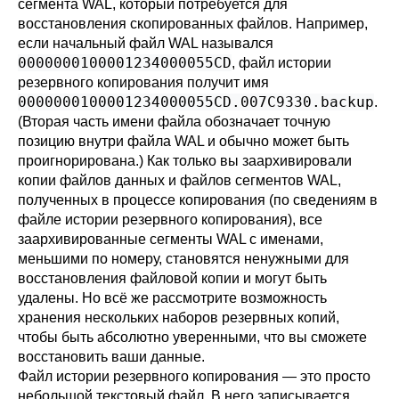
сегмента WAL, который потребуется для
восстановления скопированных файлов. Например,
если начальный файл WAL назывался
0000000100001234000055CD
, файл истории
резервного копирования получит имя
0000000100001234000055CD.007C9330.backup
.
(Вторая часть имени файла обозначает точную
позицию внутри файла WAL и обычно может быть
проигнорирована.) Как только вы заархивировали
копии файлов данных и файлов сегментов WAL,
полученных в процессе копирования (по сведениям в
файле истории резервного копирования), все
заархивированные сегменты WAL с именами,
меньшими по номеру, становятся ненужными для
восстановления файловой копии и могут быть
удалены. Но всё же рассмотрите возможность
хранения нескольких наборов резервных копий,
чтобы быть абсолютно уверенными, что вы сможете
восстановить ваши данные.
Файл истории резервного копирования — это просто
небольшой текстовый файл. В него записывается