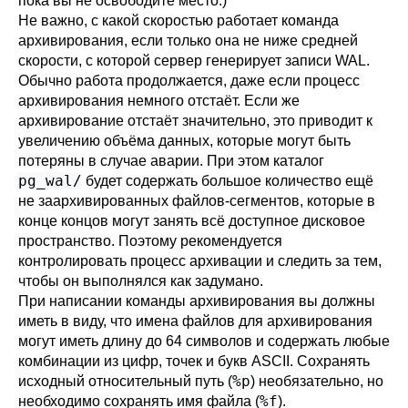
пока вы не освободите место.)
Не важно, с какой скоростью работает команда
архивирования, если только она не ниже средней
скорости, с которой сервер генерирует записи WAL.
Обычно работа продолжается, даже если процесс
архивирования немного отстаёт. Если же
архивирование отстаёт значительно, это приводит к
увеличению объёма данных, которые могут быть
потеряны в случае аварии. При этом каталог
pg_wal/
будет содержать большое количество ещё
не заархивированных файлов-сегментов, которые в
конце концов могут занять всё доступное дисковое
пространство. Поэтому рекомендуется
контролировать процесс архивации и следить за тем,
чтобы он выполнялся как задумано.
При написании команды архивирования вы должны
иметь в виду, что имена файлов для архивирования
могут иметь длину до 64 символов и содержать любые
комбинации из цифр, точек и букв ASCII. Сохранять
%p
исходный относительный путь (
) необязательно, но
%f
необходимо сохранять имя файла (
).