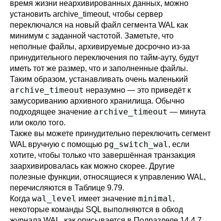
время жизни неархивированных данных, можно
установить
archive_timeout
, чтобы сервер
переключался на новый файл сегмента WAL как
минимум с заданной частотой. Заметьте, что
неполные файлы, архивируемые досрочно из-за
принудительного переключения по тайм-ауту, будут
иметь тот же размер, что и заполненные файлы.
Таким образом, устанавливать очень маленький
archive_timeout
неразумно — это приведёт к
замусориванию архивного хранилища. Обычно
archive_timeout
подходящее значение
— минута
или около того.
Также вы можете принудительно переключить сегмент
pg_switch_wal
WAL вручную с помощью
, если
хотите, чтобы только что завершённая транзакция
заархивировалась как можно скорее. Другие
полезные функции, относящиеся к управлению WAL,
перечисляются в
Таблице 9.79
.
wal_level
minimal
Когда
имеет значение
,
некоторые команды SQL выполняются в обход
журнала WAL, как описывается в
Подразделе 14.4.7
.