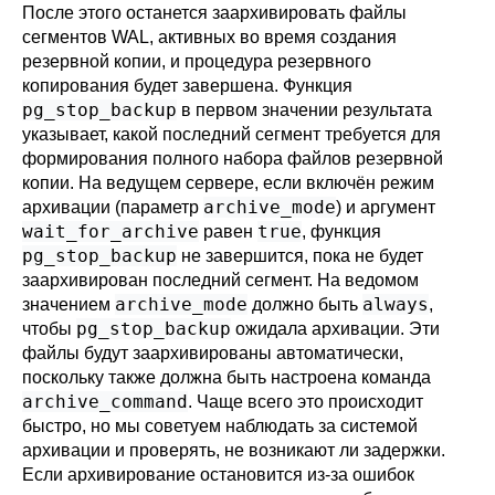
После этого останется заархивировать файлы
сегментов WAL, активных во время создания
резервной копии, и процедура резервного
копирования будет завершена. Функция
pg_stop_backup
в первом значении результата
указывает, какой последний сегмент требуется для
формирования полного набора файлов резервной
копии. На ведущем сервере, если включён режим
archive_mode
архивации (параметр
) и аргумент
wait_for_archive
true
равен
, функция
pg_stop_backup
не завершится, пока не будет
заархивирован последний сегмент. На ведомом
archive_mode
always
значением
должно быть
,
pg_stop_backup
чтобы
ожидала архивации. Эти
файлы будут заархивированы автоматически,
поскольку также должна быть настроена команда
archive_command
. Чаще всего это происходит
быстро, но мы советуем наблюдать за системой
архивации и проверять, не возникают ли задержки.
Если архивирование остановится из-за ошибок