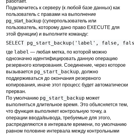
работает.
Подключитесь к серверу (к любой базе данных) как
пользователь с правами на выполнение
pg_start_backup (суперпользователь или
пользователь, которому дано право EXECUTE для
этой функции) и выполните команду:
SELECT pg_start_backup('label', false, fal
label
где
— любая метка, по которой можно
однозначно идентифицировать данную операцию
резервного копирования. Соединение, через которое
pg_start_backup
вызывается
, должно
поддерживаться до окончания резервного
копирования, иначе этот процесс будет автоматически
прерван.
pg_start_backup
По умолчанию
может
выполняться длительное время. Это объясняется тем,
что функция выполняет контрольную точку, а
операции ввода/вывода, требуемые для этого,
распределяются в интервале времени, по умолчанию
равном половине интервала между контрольными