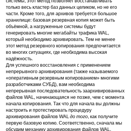
системы, этот метод позволяет восстанавливать
только весь кластер баз данных целиком, но не его
части. Кроме того, для архивов требуется большое
хранилище: базовая резервная копия может быть
объёмной, а нагруженные системы будут
генерировать многие мегабайты трафика WAL,
который необходимо архивировать. Тем не менее
этот метод резервного копирования предпочитается
во многих ситуациях, где необходима высокая
надёжность.
Для успешного восстановления с применением
непрерывного архивирования (также называемого
«
оперативным резервным копированием
»
многими
разработчиками СУБД), вам необходима
непрерывная последовательность заархивированных
файлов WAL, начинающаяся не позже, чем с момента
начала копирования. Так что для начала вы должны
настроить и протестировать процедуру
архивирования файлов WAL
до того
, как получите
первую базовую копию. Соответственно, сначала мы
обсудим механику архивирования файлов WAL.