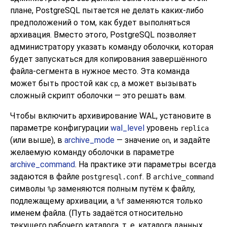
плане,
PostgreSQL
пытается не делать каких-либо
предположений о том, как будет выполняться
архивация. Вместо этого,
PostgreSQL
позволяет
администратору указать команду оболочки, которая
будет запускаться для копирования завершённого
файла-сегмента в нужное место. Эта команда
может быть простой как
, а может вызывать
cp
сложный скрипт оболочки — это решать вам.
Чтобы включить архивирование WAL, установите в
параметре конфигурации
wal_level
уровень
replica
(или выше), в
archive_mode
— значение
, и задайте
on
желаемую команду оболочки в параметре
archive_command
. На практике эти параметры всегда
задаются в файле
. В
postgresql.conf
archive_command
символы
заменяются полным путём к файлу,
%p
подлежащему архивации, а
заменяются только
%f
именем файла. (Путь задаётся относительно
текущего рабочего каталога, т. е. каталога данных