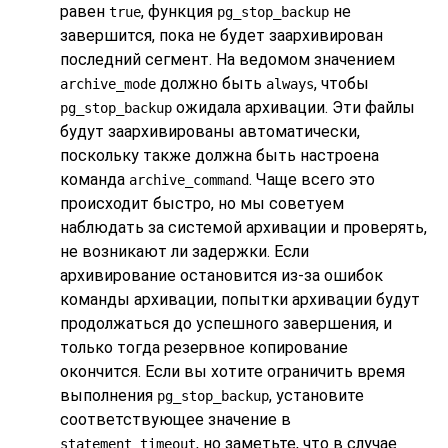
равен
, функция
не
true
pg_stop_backup
завершится, пока не будет заархивирован
последний сегмент. На ведомом значением
должно быть
, чтобы
archive_mode
always
ожидала архивации. Эти файлы
pg_stop_backup
будут заархивированы автоматически,
поскольку также должна быть настроена
команда
. Чаще всего это
archive_command
происходит быстро, но мы советуем
наблюдать за системой архивации и проверять,
не возникают ли задержки. Если
архивирование остановится из-за ошибок
команды архивации, попытки архивации будут
продолжаться до успешного завершения, и
только тогда резервное копирование
окончится. Если вы хотите ограничить время
выполнения
, установите
pg_stop_backup
соответствующее значение в
, но заметьте, что в случае
statement_timeout