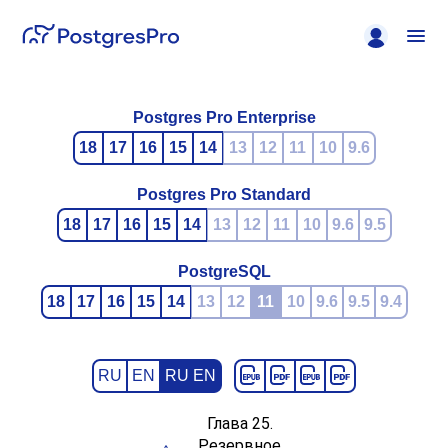
Postgres Pro Enterprise
18
17
16
15
14
13
12
11
10
9.6
Postgres Pro Standard
18
17
16
15
14
13
12
11
10
9.6
9.5
PostgreSQL
18
17
16
15
14
13
12
11
10
9.6
9.5
9.4
RU
EN
RU EN
Глава 25.
Резервное