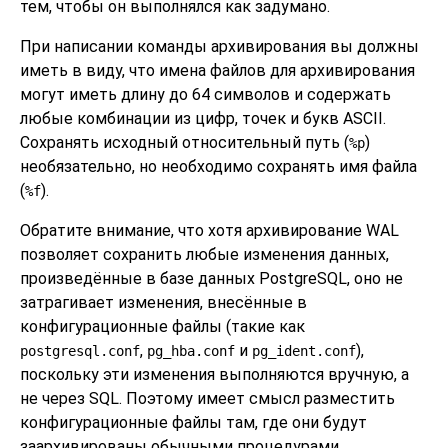
тем, чтобы он выполнялся как задумано.
При написании команды архивирования вы должны
иметь в виду, что имена файлов для архивирования
могут иметь длину до 64 символов и содержать
любые комбинации из цифр, точек и букв ASCII.
Сохранять исходный относительный путь (
)
%p
необязательно, но необходимо сохранять имя файла
(
).
%f
Обратите внимание, что хотя архивирование WAL
позволяет сохранить любые изменения данных,
произведённые в базе данных
PostgreSQL
, оно не
затрагивает изменения, внесённые в
конфигурационные файлы (такие как
,
и
),
postgresql.conf
pg_hba.conf
pg_ident.conf
поскольку эти изменения выполняются вручную, а
не через SQL. Поэтому имеет смысл разместить
конфигурационные файлы там, где они будут
заархивированы обычными процедурами