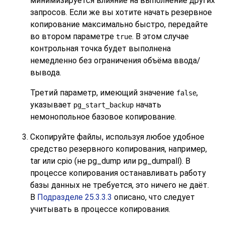
минимизируется влияние на выполнение других
запросов. Если же вы хотите начать резервное
копирование максимально быстро, передайте
во втором параметре
. В этом случае
true
контрольная точка будет выполнена
немедленно без ограничения объёма ввода/
вывода.
Третий параметр, имеющий значение
,
false
указывает
начать
pg_start_backup
немонопольное базовое копирование.
Скопируйте файлы, используя любое удобное
средство резервного копирования, например,
tar
или
cpio
(не
pg_dump
или
pg_dumpall
). В
процессе копирования останавливать работу
базы данных не требуется, это ничего не даёт.
В
Подразделе 25.3.3.3
описано, что следует
учитывать в процессе копирования.