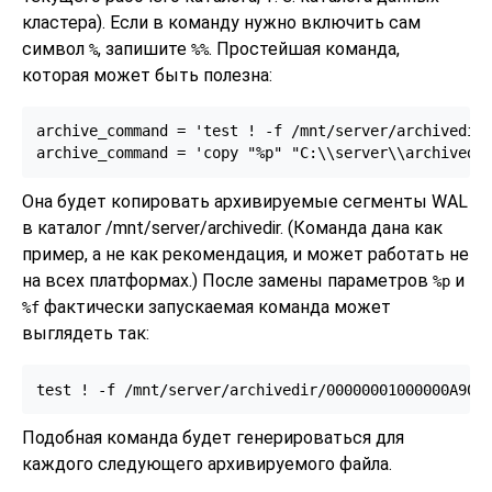
кластера). Если в команду нужно включить сам
символ
, запишите
. Простейшая команда,
%
%%
которая может быть полезна:
archive_command = 'test ! -f /mnt/server/archivedir/
archive_command = 'copy "%p" "C:\\server\\archivedi
Она будет копировать архивируемые сегменты WAL
в каталог /mnt/server/archivedir. (Команда дана как
пример, а не как рекомендация, и может работать не
на всех платформах.) После замены параметров
и
%p
фактически запускаемая команда может
%f
выглядеть так:
test ! -f /mnt/server/archivedir/00000001000000A900
Подобная команда будет генерироваться для
каждого следующего архивируемого файла.