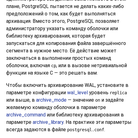
плане,
PostgreSQL
пытается не делать каких-либо
предположений о том, как будет выполняться
архивация. Вместо этого,
PostgreSQL
позволяет
администратору указать команду оболочки или
библиотеку архивирования, которая будет
запускаться для копирования файла завершённого
сегмента в нужное место. Её действие может
заключаться в выполнении простых команд
оболочки, включая
, или в вызове нетривиальной
cp
функции на языке C — это решать вам.
Чтобы включить архивирование WAL, установите в
параметре конфигурации
wal_level
уровень
replica
или выше, в
archive_mode
— значение
и задайте
on
желаемую команду оболочки в параметре
archive_command
или библиотеку архивирования в
параметре
archive_library
. На практике эти параметры
всегда задаются в файле
.
postgresql.conf