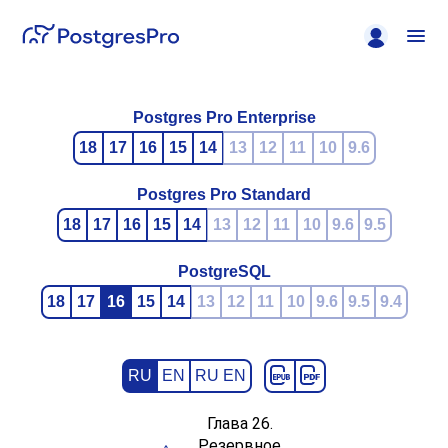
Postgres Pro Enterprise
18
17
16
15
14
13
12
11
10
9.6
Postgres Pro Standard
18
17
16
15
14
13
12
11
10
9.6
9.5
PostgreSQL
18
17
16
15
14
13
12
11
10
9.6
9.5
9.4
RU
EN
RU EN
Глава 26.
Резервное