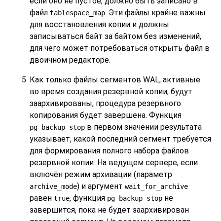
если оно не пустое, должно быть записано в
файл
. Эти файлы крайне важны
tablespace_map
для восстановления копии и должны
записываться байт за байтом без изменений,
для чего может потребоваться открыть файл в
двоичном редакторе.
Как только файлы сегментов WAL, активные
во время создания резервной копии, будут
заархивированы, процедура резервного
копирования будет завершена. Функция
в первом значении результата
pg_backup_stop
указывает, какой последний сегмент требуется
для формирования полного набора файлов
резервной копии. На ведущем сервере, если
включён режим архивации (параметр
) и аргумент
archive_mode
wait_for_archive
равен
, функция
не
true
pg_backup_stop
завершится, пока не будет заархивирован