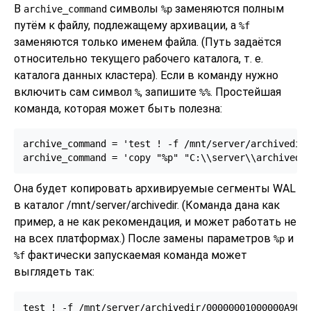
В
символы
заменяются полным
archive_command
%p
путём к файлу, подлежащему архивации, а
%f
заменяются только именем файла. (Путь задаётся
относительно текущего рабочего каталога, т. е.
каталога данных кластера). Если в команду нужно
включить сам символ
, запишите
. Простейшая
%
%%
команда, которая может быть полезна:
archive_command = 'test ! -f /mnt/server/archivedir/
archive_command = 'copy "%p" "C:\\server\\archivedi
Она будет копировать архивируемые сегменты WAL
в каталог /mnt/server/archivedir. (Команда дана как
пример, а не как рекомендация, и может работать не
на всех платформах.) После замены параметров
и
%p
фактически запускаемая команда может
%f
выглядеть так:
test ! -f /mnt/server/archivedir/00000001000000A900