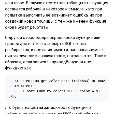
но и плюс. В случае отсутствия таблицы эта функция
останется рабочей в некотором смысле: хотя при
попытке выполнить её возникнет ошибка, но при
создании новой таблицы с тем же именем функция
снова будет работать.
С другой стороны, при определении функции или
процедуры в стиле стандарта SQL её тело
разбирается, и все зависимости, распознаваемые
синтаксическим анализатором, сохраняются. Таким
образом, если записать приведённую выше
функцию как
CREATE FUNCTION get_color_note (rainbow) RETURNS tex
BEGIN ATOMIC

  SELECT note FROM my_colors WHERE color = $1;

END;
, то будет известна зависимость функции от
таблицы
и команда
её обработает.
my_colors
DROP