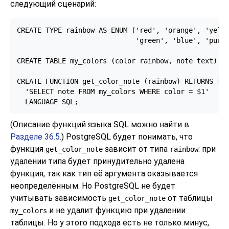
следующий сценарий:
CREATE TYPE rainbow AS ENUM ('red', 'orange', 'yello
                             'green', 'blue', 'purpl
CREATE TABLE my_colors (color rainbow, note text);

CREATE FUNCTION get_color_note (rainbow) RETURNS tex
  'SELECT note FROM my_colors WHERE color = $1'

  LANGUAGE SQL;
(Описание функций языка SQL можно найти в
Разделе 36.5
.)
PostgreSQL
будет понимать, что
функция
зависит от типа
: при
get_color_note
rainbow
удалении типа будет принудительно удалена
функция, так как тип её аргумента оказывается
неопределённым. Но
PostgreSQL
не будет
учитывать зависимость
от таблицы
get_color_note
и не удалит функцию при удалении
my_colors
таблицы. Но у этого подхода есть не только минус,