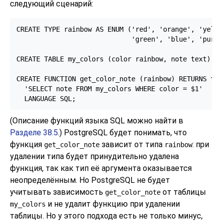
следующий сценарий:
CREATE TYPE rainbow AS ENUM ('red', 'orange', 'yello
                             'green', 'blue', 'purpl
CREATE TABLE my_colors (color rainbow, note text);

CREATE FUNCTION get_color_note (rainbow) RETURNS tex
  'SELECT note FROM my_colors WHERE color = $1'

  LANGUAGE SQL;
(Описание функций языка SQL можно найти в
Разделе 38.5
.)
PostgreSQL
будет понимать, что
функция
зависит от типа
: при
get_color_note
rainbow
удалении типа будет принудительно удалена
функция, так как тип её аргумента оказывается
неопределённым. Но
PostgreSQL
не будет
учитывать зависимость
от таблицы
get_color_note
и не удалит функцию при удалении
my_colors
таблицы. Но у этого подхода есть не только минус,