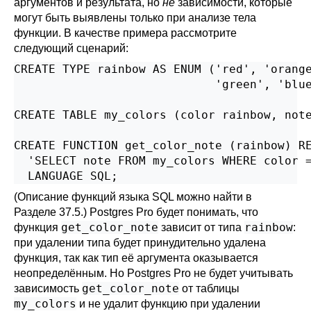
аргументов и результата, но
не
зависимости, которые
могут быть выявлены только при анализе тела
функции. В качестве примера рассмотрите
следующий сценарий:
CREATE TYPE rainbow AS ENUM ('red', 'orange
                             'green', 'blue
CREATE TABLE my_colors (color rainbow, note
CREATE FUNCTION get_color_note (rainbow) RE
  'SELECT note FROM my_colors WHERE color =
  LANGUAGE SQL;
(Описание функций языка SQL можно найти в
Разделе 37.5
.)
Postgres Pro
будет понимать, что
get_color_note
rainbow
функция
зависит от типа
:
при удалении типа будет принудительно удалена
функция, так как тип её аргумента оказывается
неопределённым. Но
Postgres Pro
не будет учитывать
get_color_note
зависимость
от таблицы
my_colors
и не удалит функцию при удалении