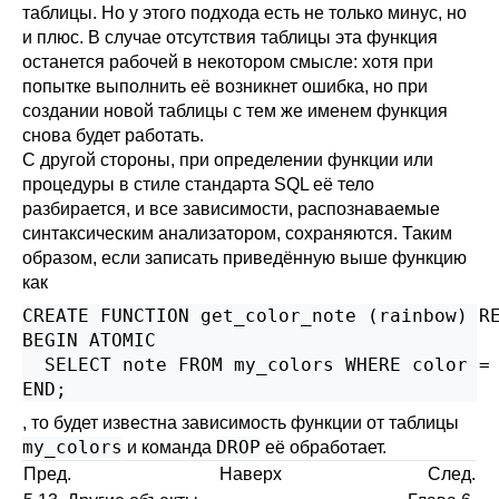
таблицы. Но у этого подхода есть не только минус, но
и плюс. В случае отсутствия таблицы эта функция
останется рабочей в некотором смысле: хотя при
попытке выполнить её возникнет ошибка, но при
создании новой таблицы с тем же именем функция
снова будет работать.
С другой стороны, при определении функции или
процедуры в стиле стандарта SQL её тело
разбирается, и все зависимости, распознаваемые
синтаксическим анализатором, сохраняются. Таким
образом, если записать приведённую выше функцию
как
CREATE FUNCTION get_color_note (rainbow) RE
BEGIN ATOMIC

  SELECT note FROM my_colors WHERE color = 
END;
, то будет известна зависимость функции от таблицы
my_colors
DROP
и команда
её обработает.
Пред.
Наверх
След.