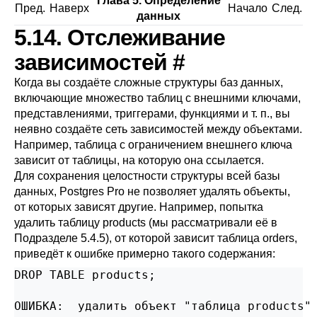
Глава 5. Определение
Пред.
Наверх
Начало
След.
данных
5.14. Отслеживание
зависимостей
#
Когда вы создаёте сложные структуры баз данных,
включающие множество таблиц с внешними ключами,
представлениями, триггерами, функциями и т. п., вы
неявно создаёте сеть зависимостей между объектами.
Например, таблица с ограничением внешнего ключа
зависит от таблицы, на которую она ссылается.
Для сохранения целостности структуры всей базы
данных,
Postgres Pro
не позволяет удалять объекты,
от которых зависят другие. Например, попытка
удалить таблицу products (мы рассматривали её в
Подразделе 5.4.5
), от которой зависит таблица orders,
приведёт к ошибке примерно такого содержания:
DROP TABLE products;

ОШИБКА:  удалить объект "таблица products" 