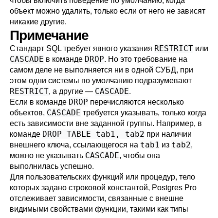
чтобы включить поведение по умолчанию, когда
объект можно удалить, только если от него не зависят
никакие другие.
Примечание
RESTRICT
Стандарт SQL требует явного указания
или
CASCADE
DROP
в команде
. Но это требование на
самом деле не выполняется ни в одной СУБД, при
этом одни системы по умолчанию подразумевают
RESTRICT
CASCADE
, а другие —
.
DROP
Если в команде
перечисляются несколько
CASCADE
объектов,
требуется указывать, только когда
есть зависимости вне заданной группы. Например, в
DROP TABLE tab1, tab2
команде
при наличии
tab1
tab2
внешнего ключа, ссылающегося на
из
,
CASCADE
можно не указывать
, чтобы она
выполнилась успешно.
Для пользовательских функций или процедур, тело
которых задано строковой константой,
Postgres Pro
отслеживает зависимости, связанные с внешне
видимыми свойствами функции, такими как типы