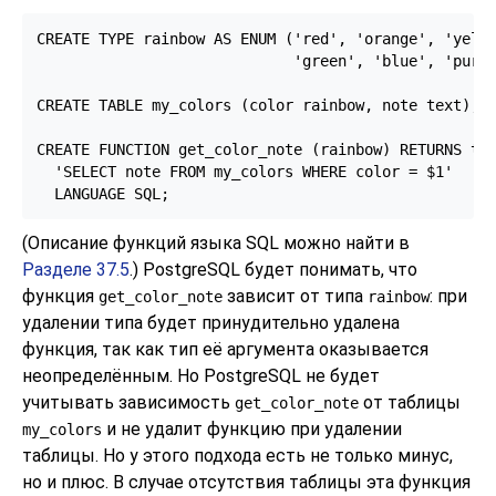
CREATE TYPE rainbow AS ENUM ('red', 'orange', 'yello
                             'green', 'blue', 'purpl
CREATE TABLE my_colors (color rainbow, note text);

CREATE FUNCTION get_color_note (rainbow) RETURNS tex
  'SELECT note FROM my_colors WHERE color = $1'

  LANGUAGE SQL;
(Описание функций языка SQL можно найти в
Разделе 37.5
.)
PostgreSQL
будет понимать, что
функция
зависит от типа
: при
get_color_note
rainbow
удалении типа будет принудительно удалена
функция, так как тип её аргумента оказывается
неопределённым. Но
PostgreSQL
не будет
учитывать зависимость
от таблицы
get_color_note
и не удалит функцию при удалении
my_colors
таблицы. Но у этого подхода есть не только минус,
но и плюс. В случае отсутствия таблицы эта функция