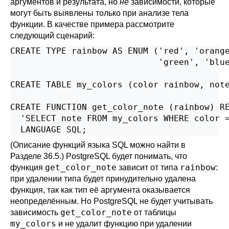
аргументов и результата, но
не
зависимости, которые
могут быть выявлены только при анализе тела
функции. В качестве примера рассмотрите
следующий сценарий:
CREATE TYPE rainbow AS ENUM ('red', 'orange
                             'green', 'blue
CREATE TABLE my_colors (color rainbow, note
CREATE FUNCTION get_color_note (rainbow) RE
  'SELECT note FROM my_colors WHERE color =
  LANGUAGE SQL;
(Описание функций языка SQL можно найти в
Разделе 36.5
.)
PostgreSQL
будет понимать, что
get_color_note
rainbow
функция
зависит от типа
:
при удалении типа будет принудительно удалена
функция, так как тип её аргумента оказывается
неопределённым. Но
PostgreSQL
не будет учитывать
get_color_note
зависимость
от таблицы
my_colors
и не удалит функцию при удалении