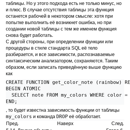
таблицы. Но у этого подхода есть не только минус, но
и плюс. В случае отсутствия таблицы эта функция
останется рабочей в некотором смысле: хотя при
попытке выполнить её возникнет ошибка, но при
создании новой таблицы с тем же именем функция
снова будет работать.
С другой стороны, при определении функции или
процедуры в стиле стандарта SQL её тело
разбирается, и все зависимости, распознаваемые
синтаксическим анализатором, сохраняются. Таким
образом, если записать приведённую выше функцию
как
CREATE FUNCTION get_color_note (rainbow) RE
BEGIN ATOMIC

  SELECT note FROM my_colors WHERE color = 
END;
, то будет известна зависимость функции от таблицы
my_colors
DROP
и команда
её обработает.
Пред.
Наверх
След.