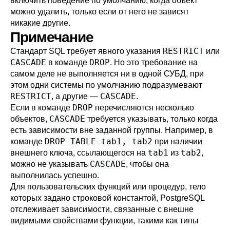
включить поведение по умолчанию, когда объект
можно удалить, только если от него не зависят
никакие другие.
Примечание
RESTRICT
Стандарт SQL требует явного указания
или
CASCADE
DROP
в команде
. Но это требование на
самом деле не выполняется ни в одной СУБД, при
этом одни системы по умолчанию подразумевают
RESTRICT
CASCADE
, а другие —
.
DROP
Если в команде
перечисляются несколько
CASCADE
объектов,
требуется указывать, только когда
есть зависимости вне заданной группы. Например, в
DROP TABLE tab1, tab2
команде
при наличии
tab1
tab2
внешнего ключа, ссылающегося на
из
,
CASCADE
можно не указывать
, чтобы она
выполнилась успешно.
Для пользовательских функций или процедур, тело
которых задано строковой константой,
PostgreSQL
отслеживает зависимости, связанные с внешне
видимыми свойствами функции, такими как типы