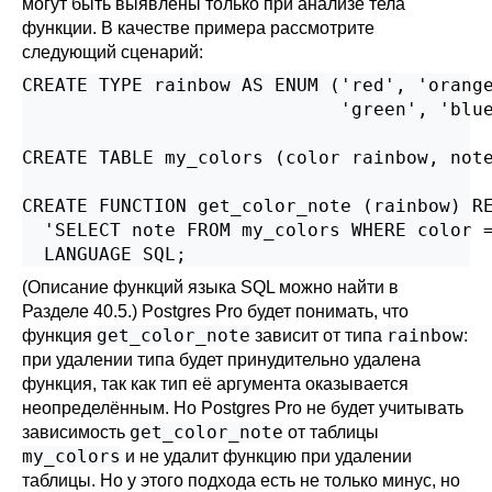
могут быть выявлены только при анализе тела
функции. В качестве примера рассмотрите
следующий сценарий:
CREATE TYPE rainbow AS ENUM ('red', 'orange
                             'green', 'blue
CREATE TABLE my_colors (color rainbow, note
CREATE FUNCTION get_color_note (rainbow) RE
  'SELECT note FROM my_colors WHERE color =
  LANGUAGE SQL;
(Описание функций языка SQL можно найти в
Разделе 40.5
.)
Postgres Pro
будет понимать, что
get_color_note
rainbow
функция
зависит от типа
:
при удалении типа будет принудительно удалена
функция, так как тип её аргумента оказывается
неопределённым. Но
Postgres Pro
не будет учитывать
get_color_note
зависимость
от таблицы
my_colors
и не удалит функцию при удалении
таблицы. Но у этого подхода есть не только минус, но