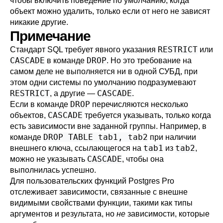
чтобы включить поведение по умолчанию, когда
объект можно удалить, только если от него не зависят
никакие другие.
Примечание
RESTRICT
Стандарт SQL требует явного указания
или
CASCADE
DROP
в команде
. Но это требование на
самом деле не выполняется ни в одной СУБД, при
этом одни системы по умолчанию подразумевают
RESTRICT
CASCADE
, а другие —
.
DROP
Если в команде
перечисляются несколько
CASCADE
объектов,
требуется указывать, только когда
есть зависимости вне заданной группы. Например, в
DROP TABLE tab1, tab2
команде
при наличии
tab1
tab2
внешнего ключа, ссылающегося на
из
,
CASCADE
можно не указывать
, чтобы она
выполнилась успешно.
Для пользовательских функций
Postgres Pro
отслеживает зависимости, связанные с внешне
видимыми свойствами функции, такими как типы
аргументов и результата, но
не
зависимости, которые