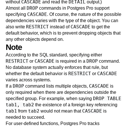
CASCADE
DETAIL
without
and read the
output.)
DROP
Almost all
commands in
Postgres Pro
support
CASCADE
specifying
. Of course, the nature of the possible
dependencies varies with the type of the object. You can
RESTRICT
CASCADE
also write
instead of
to get the
default behavior, which is to prevent dropping objects that
any other objects depend on.
Note
According to the SQL standard, specifying either
RESTRICT
CASCADE
DROP
or
is required in a
command.
No database system actually enforces that rule, but
RESTRICT
CASCADE
whether the default behavior is
or
varies across systems.
DROP
CASCADE
If a
command lists multiple objects,
is
only required when there are dependencies outside the
DROP TABLE
specified group. For example, when saying
tab1, tab2
the existence of a foreign key referencing
tab1
tab2
CASCADE
from
would not mean that
is
needed to succeed.
For user-defined functions,
Postgres Pro
tracks