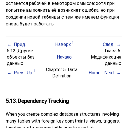
останется рабочей в некотором смысле: хотя при
попытке выполнить её возникнет ошибка, но при
создании новой таблицы с тем же именем функция
снова будет работать.
Пред.
Наверх
След.
5.12. Другие
Глава 6.
объекты баз
Начало
Модификация
данных
данных
Chapter 5. Data
Prev
Up
Home
Next
Definition
5.13. Dependency Tracking
When you create complex database structures involving
many tables with foreign key constraints, views, triggers,
functions, etc. you implicitly create a net of