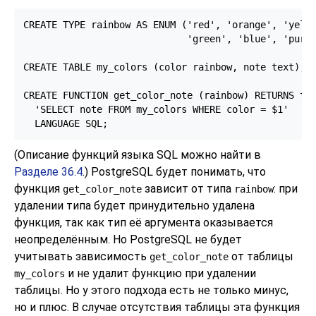
CREATE TYPE rainbow AS ENUM ('red', 'orange', 'yello
                             'green', 'blue', 'purpl
CREATE TABLE my_colors (color rainbow, note text);

CREATE FUNCTION get_color_note (rainbow) RETURNS tex
  'SELECT note FROM my_colors WHERE color = $1'

  LANGUAGE SQL;
(Описание функций языка SQL можно найти в
Разделе 36.4
.)
PostgreSQL
будет понимать, что
функция
зависит от типа
: при
get_color_note
rainbow
удалении типа будет принудительно удалена
функция, так как тип её аргумента оказывается
неопределённым. Но
PostgreSQL
не будет
учитывать зависимость
от таблицы
get_color_note
и не удалит функцию при удалении
my_colors
таблицы. Но у этого подхода есть не только минус,
но и плюс. В случае отсутствия таблицы эта функция