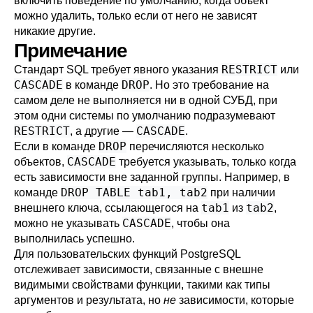
включить поведение по умолчанию, когда объект
можно удалить, только если от него не зависят
никакие другие.
Примечание
RESTRICT
Стандарт SQL требует явного указания
или
CASCADE
DROP
в команде
. Но это требование на
самом деле не выполняется ни в одной СУБД, при
этом одни системы по умолчанию подразумевают
RESTRICT
CASCADE
, а другие —
.
DROP
Если в команде
перечисляются несколько
CASCADE
объектов,
требуется указывать, только когда
есть зависимости вне заданной группы. Например, в
DROP TABLE tab1, tab2
команде
при наличии
tab1
tab2
внешнего ключа, ссылающегося на
из
,
CASCADE
можно не указывать
, чтобы она
выполнилась успешно.
Для пользовательских функций
PostgreSQL
отслеживает зависимости, связанные с внешне
видимыми свойствами функции, такими как типы
аргументов и результата, но
не
зависимости, которые