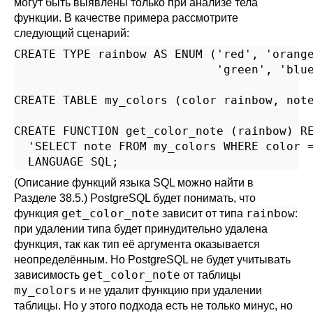
могут быть выявлены только при анализе тела
функции. В качестве примера рассмотрите
следующий сценарий:
CREATE TYPE rainbow AS ENUM ('red', 'orange
                             'green', 'blue
CREATE TABLE my_colors (color rainbow, note
CREATE FUNCTION get_color_note (rainbow) RE
  'SELECT note FROM my_colors WHERE color =
  LANGUAGE SQL;
(Описание функций языка SQL можно найти в
Разделе 38.5
.)
PostgreSQL
будет понимать, что
get_color_note
rainbow
функция
зависит от типа
:
при удалении типа будет принудительно удалена
функция, так как тип её аргумента оказывается
неопределённым. Но
PostgreSQL
не будет учитывать
get_color_note
зависимость
от таблицы
my_colors
и не удалит функцию при удалении
таблицы. Но у этого подхода есть не только минус, но