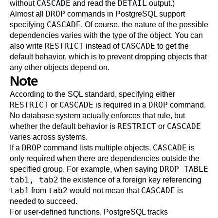
CASCADE
DETAIL
without
and read the
output.)
DROP
Almost all
commands in
PostgreSQL
support
CASCADE
specifying
. Of course, the nature of the possible
dependencies varies with the type of the object. You can
RESTRICT
CASCADE
also write
instead of
to get the
default behavior, which is to prevent dropping objects that
any other objects depend on.
Note
According to the SQL standard, specifying either
RESTRICT
CASCADE
DROP
or
is required in a
command.
No database system actually enforces that rule, but
RESTRICT
CASCADE
whether the default behavior is
or
varies across systems.
DROP
CASCADE
If a
command lists multiple objects,
is
only required when there are dependencies outside the
DROP TABLE
specified group. For example, when saying
tab1, tab2
the existence of a foreign key referencing
tab1
tab2
CASCADE
from
would not mean that
is
needed to succeed.
For user-defined functions,
PostgreSQL
tracks