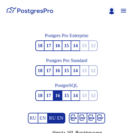
Postgres Pro Enterprise
18
17
16
15
14
13
12
Postgres Pro Standard
18
17
16
15
14
13
12
PostgreSQL
18
17
16
15
14
13
12
RU
EN
RU EN
Часть VII. Внутреннее