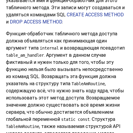
указывается имя и
функция-обработчик
для этого
табличного метода. Эти записи могут создаваться и
удаляться командами SQL
CREATE ACCESS METHOD
и
DROP ACCESS METHOD
.
Функция-обработчик табличного метода доступа
должна объявляться как принимающая один
аргумент типа
и возвращающая псевдотип
internal
. Аргумент в данном случае
table_am_handler
фиктивный и нужен только для того, чтобы эту
функцию нельзя было вызывать непосредственно
из команд SQL. Возвращать эта функция должна
указатель на структуру типа
,
TableAmRoutine
содержащую всё, что нужно знать коду ядра, чтобы
использовать этот метод доступа. Возвращаемое
значение должно существовать всё время жизни
сервера, что обычно достигается объявлением
глобальной переменной
. Структура
static const
, также называемая структурой API
TableAmRoutine