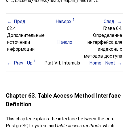
.
src/backend/access/heap/heapam_handler.c
Пред.
Наверх
След.
62.4.
Глава 64.
Дополнительные
Определение
источники
Начало
интерфейса для
информации
индексных
методов доступа
Prev
Up
Part VII. Internals
Home
Next
Chapter 63. Table Access Method Interface
Definition
This chapter explains the interface between the core
PostgreSQL
system and
table access methods
, which