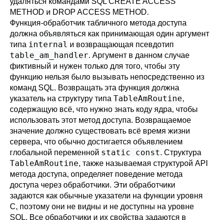
удаляться командами SQL
CREATE ACCESS
METHOD
и
DROP ACCESS METHOD
.
Функция-обработчик табличного метода доступа
должна объявляться как принимающая один аргумент
internal
типа
и возвращающая псевдотип
table_am_handler
. Аргумент в данном случае
фиктивный и нужен только для того, чтобы эту
функцию нельзя было вызывать непосредственно из
команд SQL. Возвращать эта функция должна
TableAmRoutine
указатель на структуру типа
,
содержащую всё, что нужно знать коду ядра, чтобы
использовать этот метод доступа. Возвращаемое
значение должно существовать всё время жизни
сервера, что обычно достигается объявлением
static const
глобальной переменной
. Структура
TableAmRoutine
, также называемая структурой API
метода доступа, определяет поведение метода
доступа через обработчики. Эти обработчики
задаются как обычные указатели на функции уровня
C, поэтому они не видны и не доступны на уровне
SQL. Все обработчики и их свойства задаются в