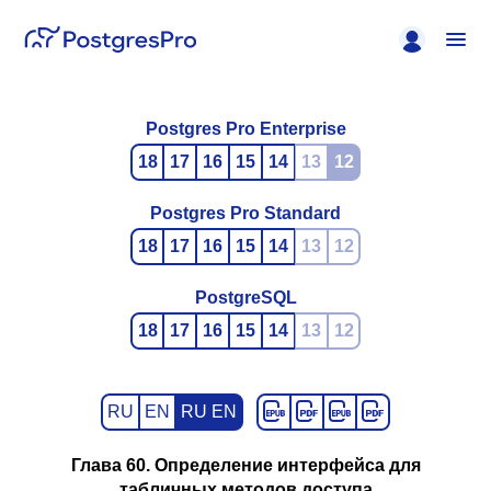
Postgres Pro Enterprise
18
17
16
15
14
13
12
Postgres Pro Standard
18
17
16
15
14
13
12
PostgreSQL
18
17
16
15
14
13
12
RU
EN
RU EN
Глава 60. Определение интерфейса для
табличных методов доступа