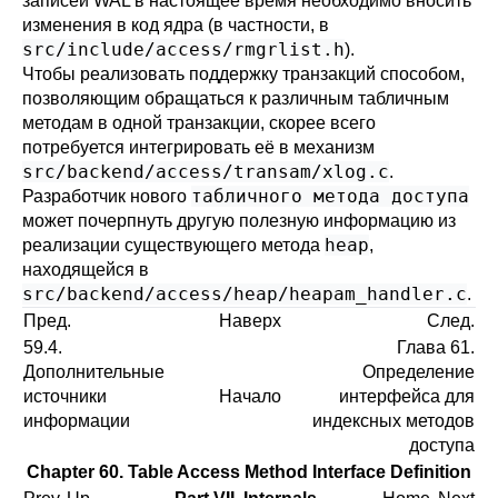
записей WAL в настоящее время необходимо вносить
изменения в код ядра (в частности, в
src/include/access/rmgrlist.h
).
Чтобы реализовать поддержку транзакций способом,
позволяющим обращаться к различным табличным
методам в одной транзакции, скорее всего
потребуется интегрировать её в механизм
src/backend/access/transam/xlog.c
.
табличного метода доступа
Разработчик нового
может почерпнуть другую полезную информацию из
heap
реализации существующего метода
,
находящейся в
src/backend/access/heap/heapam_handler.c
.
Пред.
Наверх
След.
59.4.
Глава 61.
Дополнительные
Определение
источники
Начало
интерфейса для
информации
индексных методов
доступа
Chapter 60. Table Access Method Interface Definition