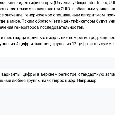
льные идентификаторы (Universally Unique Identifiers, UU
торых системах это называется
GUID, глобальным уникаль
ое значение, генерируемое специальным алгоритмом, пра
где в мире. Таким образом, эти идентификаторы будут ун
начения генераторов последовательностей.
и шестнадцатеричных цифр в нижнем регистре, разделённ
группы из 4 цифр и, наконец, группа из 12 цифр, что в сум
варианты: цифры в верхнем регистре, стандартную запис
ющими любые группы из четырёх цифр. Например: