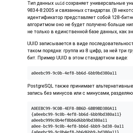
Тип данных
сохраняет универсальные уника
uuid
9834-8:2005 и связанных стандартах. (В неко
идентификатор представляет собой 128-битн
алгоритмом оно не будет получено больше ни
не только в единственной базе данных, как з
UUID записывается в виде последовательност
таком порядке: группа из 8 цифр, за ней три 
бит. Пример UUID в этом стандартном виде:
a0eebc99-9c0b-4ef8-bb6d-6bb9bd380a11
PostgreSQL
также принимает альтернативные 
запись без минусов или с минусами, разделя
A0EEBC99-9C0B-4EF8-BB6D-6BB9BD380A11

{a0eebc99-9c0b-4ef8-bb6d-6bb9bd380a11}

a0eebc999c0b4ef8bb6d6bb9bd380a11

a0ee-bc99-9c0b-4ef8-bb6d-6bb9-bd38-0a11

{a0eebc99-9c0b4ef8-bb6d6bb9-bd380a11}