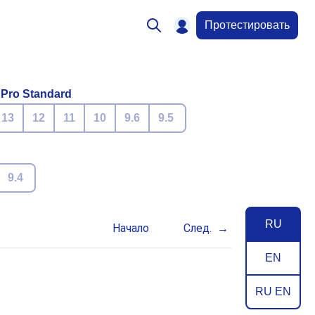
Протестировать
 Pro Standard
13
12
11
10
9.6
9.5
9.4
RU
Начало
След.
EN
RU EN