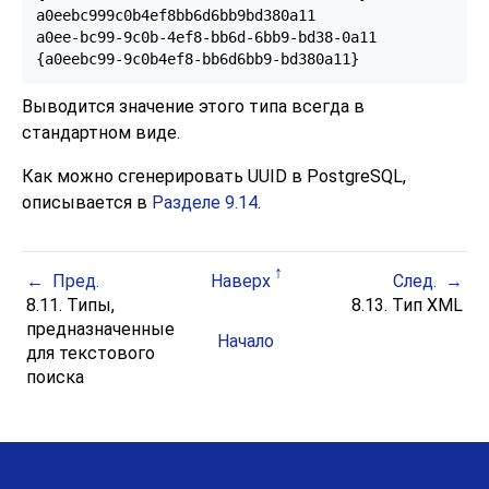
a0eebc999c0b4ef8bb6d6bb9bd380a11

a0ee-bc99-9c0b-4ef8-bb6d-6bb9-bd38-0a11

{a0eebc99-9c0b4ef8-bb6d6bb9-bd380a11}
Выводится значение этого типа всегда в
стандартном виде.
Как можно сгенерировать UUID в
PostgreSQL
,
описывается в
Разделе 9.14
.
Пред.
Наверх
След.
8.11. Типы,
8.13. Тип
XML
предназначенные
Начало
для текстового
поиска