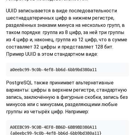
UUID записывается в виде последовательности
шестнадцатеричных цифр в нижнем регистре,
разделённых знаками минуса на несколько групп, в
таком порядке: группа из 8 цифр, за ней три группы
из 4 цифр и, наконец, группа из 12 цифр, что в сумме
составляет 32 цифры и представляет 128 бит.
Пример UUID в этом стандартном виде:
a0eebc99-9c0b-4ef8-bb6d-6bb9bd380a11
PostgreSQL
также принимает альтернативные
варианты: цифры в верхнем регистре, стандартную
запись, заключённую в фигурные скобки, запись без
минусов или с минусами, разделяющими любые
группы из четырёх цифр. Например:
A0EEBC99-9C0B-4EF8-BB6D-6BB9BD380A11

{a0eebc99-9c0b-4ef8-bb6d-6bb9bd380a11}
