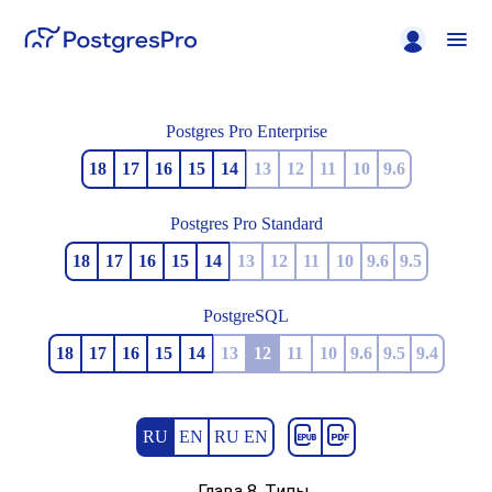
Postgres Pro Enterprise
18
17
16
15
14
13
12
11
10
9.6
Postgres Pro Standard
18
17
16
15
14
13
12
11
10
9.6
9.5
PostgreSQL
18
17
16
15
14
13
12
11
10
9.6
9.5
9.4
RU
EN
RU EN
Глава 8. Типы