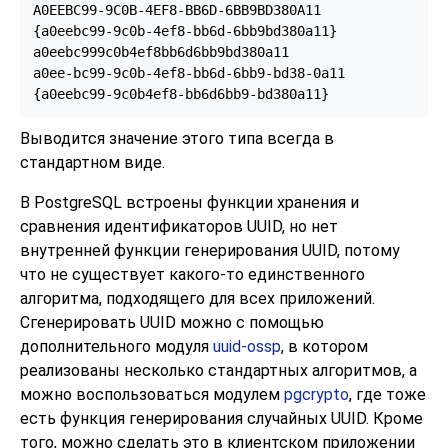
A0EEBC99-9C0B-4EF8-BB6D-6BB9BD380A11

{a0eebc99-9c0b-4ef8-bb6d-6bb9bd380a11}

a0eebc999c0b4ef8bb6d6bb9bd380a11

a0ee-bc99-9c0b-4ef8-bb6d-6bb9-bd38-0a11

{a0eebc99-9c0b4ef8-bb6d6bb9-bd380a11}
Выводится значение этого типа всегда в
стандартном виде.
В
PostgreSQL
встроены функции хранения и
сравнения идентификаторов UUID, но нет
внутренней функции генерирования UUID, потому
что не существует какого-то единственного
алгоритма, подходящего для всех приложений.
Сгенерировать UUID можно с помощью
дополнительного модуля
uuid-ossp
, в котором
реализованы несколько стандартных алгоритмов, а
можно воспользоваться модулем
pgcrypto
, где тоже
есть функция генерирования случайных UUID. Кроме
того, можно сделать это в клиентском приложении