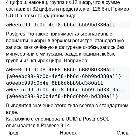
4 цифр и, наконец, группа из 12 цифр, что в сумме
составляет 32 цифры и представляет 128 бит. Пример
UUID в этом стандартном виде:
a0eebc99-9c0b-4ef8-bb6d-6bb9bd380a11
Postgres Pro
также принимает альтернативные
варианты: цифры в верхнем регистре, стандартную
запись, заключённую в фигурные скобки, запись без
минусов или с минусами, разделяющими любые
группы из четырёх цифр. Например:
A0EEBC99-9C0B-4EF8-BB6D-6BB9BD380A11

{a0eebc99-9c0b-4ef8-bb6d-6bb9bd380a11}

a0eebc999c0b4ef8bb6d6bb9bd380a11

a0ee-bc99-9c0b-4ef8-bb6d-6bb9-bd38-0a11

{a0eebc99-9c0b4ef8-bb6d6bb9-bd380a11}
Выводится значение этого типа всегда в стандартном
виде.
Как можно сгенерировать UUID в
PostgreSQL
,
описывается в
Разделе 9.14
.
Пред.
Наверх
След.