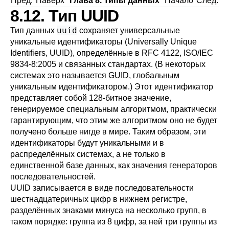
Пред.
Наверх
Глава 8. Типы данных
Начало
След.
8.12. Тип
UUID
uuid
Тип данных
сохраняет универсальные
уникальные идентификаторы (Universally Unique
Identifiers, UUID), определённые в
RFC 4122
, ISO/IEC
9834-8:2005 и связанных стандартах. (В некоторых
системах это называется
GUID, глобальным
уникальным идентификатором.) Этот идентификатор
представляет собой 128-битное значение,
генерируемое специальным алгоритмом, практически
гарантирующим, что этим же алгоритмом оно не будет
получено больше нигде в мире. Таким образом, эти
идентификаторы будут уникальными и в
распределённых системах, а не только в
единственной базе данных, как значения генераторов
последовательностей.
UUID записывается в виде последовательности
шестнадцатеричных цифр в нижнем регистре,
разделённых знаками минуса на несколько групп, в
таком порядке: группа из 8 цифр, за ней три группы из