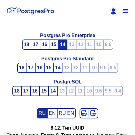
Postgres Pro Enterprise
18
17
16
15
14
13
12
11
10
9.6
Postgres Pro Standard
18
17
16
15
14
13
12
11
10
9.6
9.5
PostgreSQL
18
17
16
15
14
13
12
11
10
9.6
9.5
9.4
RU
EN
RU EN
8.12. Тип
UUID