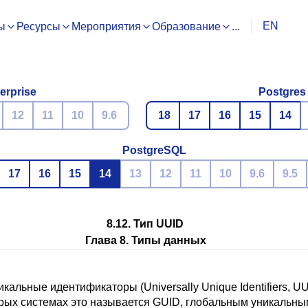
EN
ы
Ресурсы
Мероприятия
Образование
...
erprise
Postgres
12
11
10
9.6
18
17
16
15
14
PostgreSQL
17
16
15
14
13
12
11
10
9.6
9.5
8.12. Тип
UUID
Глава 8. Типы данных
альные идентификаторы (Universally Unique Identifiers, U
орых системах это называется
GUID, глобальным уникальны