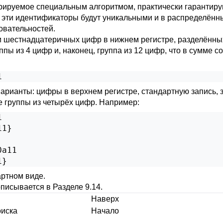
ерируемое специальным алгоритмом, практически гарантиру
 эти идентификаторы будут уникальными и в распределённы
овательностей.
 шестнадцатеричных цифр в нижнем регистре, разделённых 
уппы из 4 цифр и, наконец, группа из 12 цифр, что в сумме 
1
рианты: цифры в верхнем регистре, стандартную запись, з
 группы из четырёх цифр. Например:


1}

a11

1}
артном виде.
 описывается в
Разделе 9.14
.
Наверх
оиска
Начало