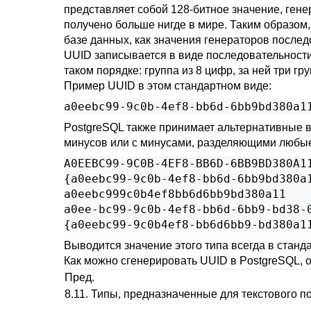
представляет собой 128-битное значение, ген
получено больше нигде в мире. Таким образом,
базе данных, как значения генераторов послед
UUID записывается в виде последовательности
таком порядке: группа из 8 цифр, за ней три гр
Пример UUID в этом стандартном виде:
a0eebc99-9c0b-4ef8-bb6d-6bb9bd380a1
PostgreSQL
также принимает альтернативные ва
минусов или с минусами, разделяющими любые
A0EEBC99-9C0B-4EF8-BB6D-6BB9BD380A11
{a0eebc99-9c0b-4ef8-bb6d-6bb9bd380a1
a0eebc999c0b4ef8bb6d6bb9bd380a11

a0ee-bc99-9c0b-4ef8-bb6d-6bb9-bd38-0
{a0eebc99-9c0b4ef8-bb6d6bb9-bd380a1
Выводится значение этого типа всегда в станд
Как можно сгенерировать UUID в
PostgreSQL
,
Пред.
8.11. Типы, предназначенные для текстового п