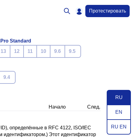
Протестировать
 Pro Standard
13
12
11
10
9.6
9.5
9.4
RU
Начало
След.
EN
RU EN
UID), определённые в
RFC 4122
, ISO/IEC
м идентификатором.) Этот идентификатор