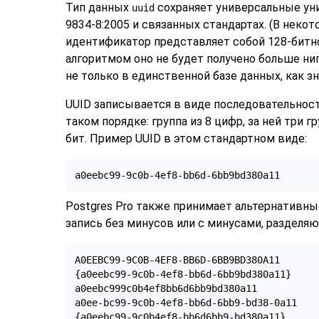
Тип данных
сохраняет универсальные уник
uuid
9834-8:2005 и связанных стандартах. (В неко
идентификатор представляет собой 128-битн
алгоритмом оно не будет получено больше ни
не только в единственной базе данных, как з
UUID записывается в виде последовательност
таком порядке: группа из 8 цифр, за ней три 
бит. Пример UUID в этом стандартном виде:
a0eebc99-9c0b-4ef8-bb6d-6bb9bd380a11
Postgres Pro
также принимает альтернативные
запись без минусов или с минусами, разделя
A0EEBC99-9C0B-4EF8-BB6D-6BB9BD380A11

{a0eebc99-9c0b-4ef8-bb6d-6bb9bd380a11}

a0eebc999c0b4ef8bb6d6bb9bd380a11

a0ee-bc99-9c0b-4ef8-bb6d-6bb9-bd38-0a11

{a0eebc99-9c0b4ef8-bb6d6bb9-bd380a11}