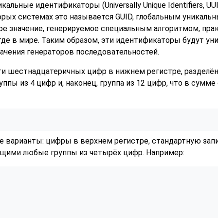
альные идентификаторы (Universally Unique Identifiers, U
торых системах это называется
GUID, глобальным уникаль
ое значение, генерируемое специальным алгоритмом, пра
где в мире. Таким образом, эти идентификаторы будут ун
начения генераторов последовательностей.
и шестнадцатеричных цифр в нижнем регистре, разделённ
группы из 4 цифр и, наконец, группа из 12 цифр, что в сум
 варианты: цифры в верхнем регистре, стандартную запи
ющими любые группы из четырёх цифр. Например: