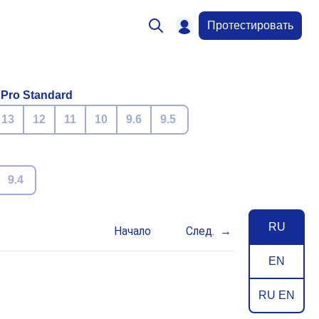
Протестировать
 Pro Standard
13
12
11
10
9.6
9.5
9.4
RU
Начало
След.
EN
RU EN