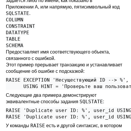
задаётся либо по имени, как показано в
Приложении A
, или напрямую, пятисимвольный код
SQLSTATE
.
COLUMN
CONSTRAINT
DATATYPE
TABLE
SCHEMA
Предоставляет имя соответствующего объекта,
связанного с ошибкой.
Этот пример прерывает транзакцию и устанавливает
сообщение об ошибке с подсказкой:
RAISE EXCEPTION 'Несуществующий ID --> %', 
      USING HINT = 'Проверьте ваш пользова
Следующие два примера демонстрируют
SQLSTATE
эквивалентные способы задания
:
RAISE 'Duplicate user ID: %', user_id USING
RAISE 'Duplicate user ID: %', user_id USIN
RAISE
У команды
есть и другой синтаксис, в котором