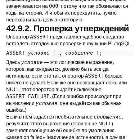
000
заканчиваются на
, потому что так обозначаются
коды категорий. И чтобы их перехватить, нужно
перехватывать целую категорию.
42.9.2. Проверка утверждений
ASSERT
Оператор
представляет удобное средство
вставлять отладочные проверки в функции
PL/pgSQL
.
ASSERT 
условие
 [
 , 
сообщение
условие
Здесь
— это логическое выражение,
которое, как ожидается, должно быть всегда
ASSERT
истинным; если это так, оператор
больше
ничего не делает. Если же оно возвращает ложь или
NULL, этот оператор выдаёт исключение
ASSERT_FAILURE
. (Если ошибка происходит при
условия
вычислении
, она выдаётся как обычная
ошибка.)
сообщение
Если в нём задаётся необязательное
,
результат этого выражения (если он не NULL)
заменяет сообщение об ошибке по умолчанию
«
assertion failed
»
(нарушение истинности), в случае,