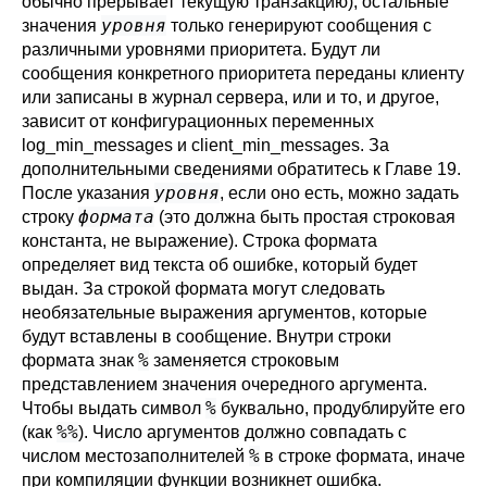
обычно прерывает текущую транзакцию), остальные
уровня
значения
только генерируют сообщения с
различными уровнями приоритета. Будут ли
сообщения конкретного приоритета переданы клиенту
или записаны в журнал сервера, или и то, и другое,
зависит от конфигурационных переменных
log_min_messages
и
client_min_messages
. За
дополнительными сведениями обратитесь к
Главе 19
.
уровня
После указания
, если оно есть, можно задать
формата
строку
(это должна быть простая строковая
константа, не выражение). Строка формата
определяет вид текста об ошибке, который будет
выдан. За строкой формата могут следовать
необязательные выражения аргументов, которые
будут вставлены в сообщение. Внутри строки
%
формата знак
заменяется строковым
представлением значения очередного аргумента.
%
Чтобы выдать символ
буквально, продублируйте его
%%
(как
). Число аргументов должно совпадать с
%
числом местозаполнителей
в строке формата, иначе
при компиляции функции возникнет ошибка.