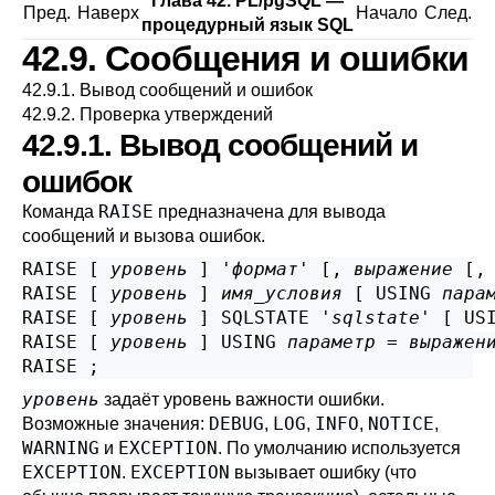
Глава 42.
PL/pgSQL
—
Пред.
Наверх
Начало
След.
процедурный язык
SQL
42.9. Сообщения и ошибки
42.9.1. Вывод сообщений и ошибок
42.9.2. Проверка утверждений
42.9.1. Вывод сообщений и
ошибок
RAISE
Команда
предназначена для вывода
сообщений и вызова ошибок.
RAISE [
уровень
] '
формат
' [
, 
выражение
 [
,
RAISE [
уровень
] 
имя_условия
 [
 USING 
пара
RAISE [
уровень
] SQLSTATE '
sqlstate
' [
 US
RAISE [
уровень
] USING 
параметр
 = 
выражен
уровень
задаёт уровень важности ошибки.
DEBUG
LOG
INFO
NOTICE
Возможные значения:
,
,
,
,
WARNING
EXCEPTION
и
. По умолчанию используется
EXCEPTION
EXCEPTION
.
вызывает ошибку (что