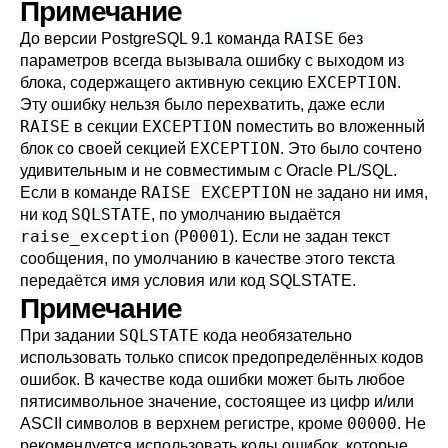
Примечание
RAISE
До версии
PostgreSQL
9.1 команда
без
параметров всегда вызывала ошибку с выходом из
EXCEPTION
блока, содержащего активную секцию
.
Эту ошибку нельзя было перехватить, даже если
RAISE
EXCEPTION
в секции
поместить во вложенный
EXCEPTION
блок со своей секцией
. Это было сочтено
удивительным и не совместимым с Oracle PL/SQL.
RAISE EXCEPTION
Если в команде
не задано ни имя,
SQLSTATE
ни код
, по умолчанию выдаётся
raise_exception
P0001
(
). Если не задан текст
сообщения, по умолчанию в качестве этого текста
передаётся имя условия или код SQLSTATE.
Примечание
SQLSTATE
При задании
кода необязательно
использовать только список предопределённых кодов
ошибок. В качестве кода ошибки может быть любое
пятисимвольное значение, состоящее из цифр и/или
00000
ASCII символов в верхнем регистре, кроме
. Не
рекомендуется использовать коды ошибок, которые