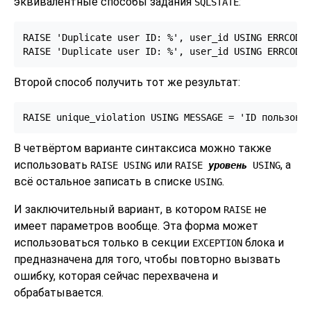
эквивалентные способы задания
:
SQLSTATE
RAISE 'Duplicate user ID: %', user_id USING ERRCODE 
RAISE 'Duplicate user ID: %', user_id USING ERRCODE
Второй способ получить тот же результат:
RAISE unique_violation USING MESSAGE = 'ID пользова
В четвёртом варианте синтаксиса можно также
использовать
или
, а
RAISE USING
RAISE
уровень
USING
всё остальное записать в списке
.
USING
И заключительный вариант, в котором
не
RAISE
имеет параметров вообще. Эта форма может
использоваться только в секции
блока и
EXCEPTION
предназначена для того, чтобы повторно вызвать
ошибку, которая сейчас перехвачена и
обрабатывается.