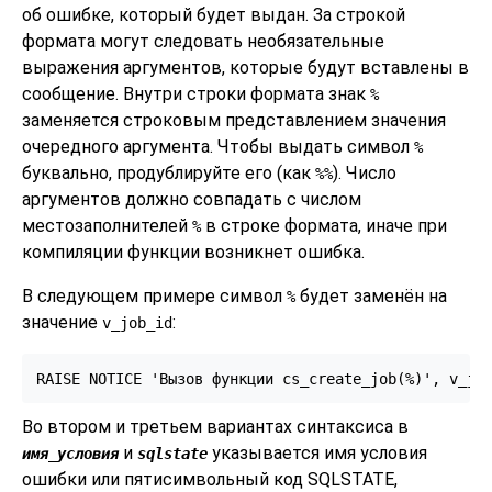
об ошибке, который будет выдан. За строкой
формата могут следовать необязательные
выражения аргументов, которые будут вставлены в
сообщение. Внутри строки формата знак
%
заменяется строковым представлением значения
очередного аргумента. Чтобы выдать символ
%
буквально, продублируйте его (как
). Число
%%
аргументов должно совпадать с числом
местозаполнителей
в строке формата, иначе при
%
компиляции функции возникнет ошибка.
В следующем примере символ
будет заменён на
%
значение
:
v_job_id
RAISE NOTICE 'Вызов функции cs_create_job(%)', v_jo
Во втором и третьем вариантах синтаксиса в
и
указывается имя условия
имя_условия
sqlstate
ошибки или пятисимвольный код SQLSTATE,