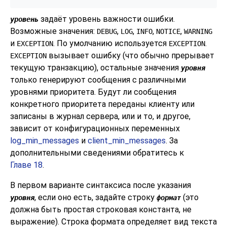
задаёт уровень важности ошибки.
уровень
Возможные значения:
,
,
,
,
DEBUG
LOG
INFO
NOTICE
WARNING
и
. По умолчанию используется
.
EXCEPTION
EXCEPTION
вызывает ошибку (что обычно прерывает
EXCEPTION
текущую транзакцию), остальные значения
уровня
только генерируют сообщения с различными
уровнями приоритета. Будут ли сообщения
конкретного приоритета переданы клиенту или
записаны в журнал сервера, или и то, и другое,
зависит от конфигурационных переменных
log_min_messages
и
client_min_messages
. За
дополнительными сведениями обратитесь к
Главе 18
.
В первом варианте синтаксиса после указания
, если оно есть, задайте строку
(это
уровня
формат
должна быть простая строковая константа, не
выражение). Строка формата определяет вид текста