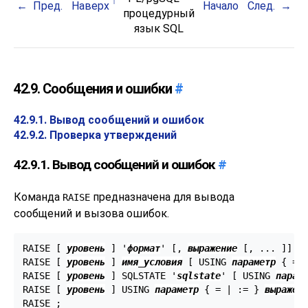
Пред.
Наверх
Начало
След.
процедурный
язык
SQL
42.9. Сообщения и ошибки
#
42.9.1. Вывод сообщений и ошибок
42.9.2. Проверка утверждений
42.9.1. Вывод сообщений и ошибок
#
Команда
предназначена для вывода
RAISE
сообщений и вызова ошибок.
RAISE [
уровень
] '
формат
' [
, 
выражение
 [
, ... 
]
] [
RAISE [
уровень
] 
имя_условия
 [
 USING 
параметр
 { = 
RAISE [
уровень
] SQLSTATE '
sqlstate
' [
 USING 
парам
RAISE [
уровень
] USING 
параметр
 { = | := } 
выражен