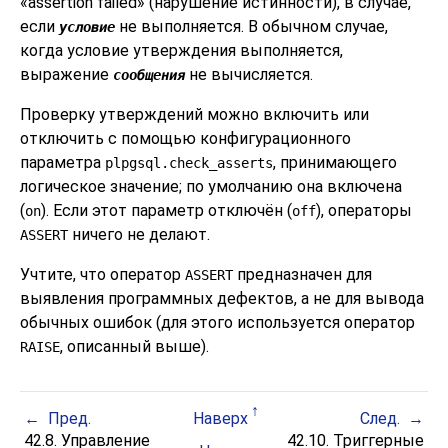
«
assertion failed
»
(нарушение истинности), в случае,
если
не выполняется. В обычном случае,
условие
когда условие утверждения выполняется,
выражение
не вычисляется.
сообщения
Проверку утверждений можно включить или
отключить с помощью конфигурационного
параметра
, принимающего
plpgsql.check_asserts
логическое значение; по умолчанию она включена
(
). Если этот параметр отключён (
), операторы
on
off
ничего не делают.
ASSERT
Учтите, что оператор
предназначен для
ASSERT
выявления программных дефектов, а не для вывода
обычных ошибок (для этого используется оператор
, описанный выше).
RAISE
Пред.
Наверх
След.
42.8. Управление
42.10. Триггерные