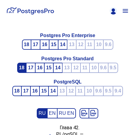
Postgres Pro Enterprise
18
17
16
15
14
13
12
11
10
9.6
Postgres Pro Standard
18
17
16
15
14
13
12
11
10
9.6
9.5
PostgreSQL
18
17
16
15
14
13
12
11
10
9.6
9.5
9.4
RU
EN
RU EN
Глава 42.
PL/pgSQL
—