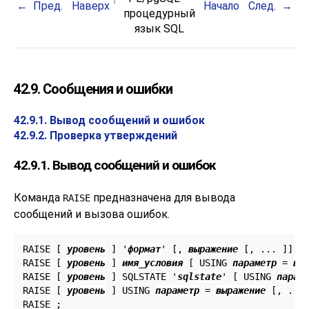
Пред.
Наверх
Начало
След.
процедурный
язык
SQL
42.9. Сообщения и ошибки
42.9.1. Вывод сообщений и ошибок
42.9.2. Проверка утверждений
42.9.1. Вывод сообщений и ошибок
Команда
предназначена для вывода
RAISE
сообщений и вызова ошибок.
RAISE [
уровень
] '
формат
' [
, 
выражение
 [
, ... 
]
] [
RAISE [
уровень
] 
имя_условия
 [
 USING 
параметр
 = 
вы
RAISE [
уровень
] SQLSTATE '
sqlstate
' [
 USING 
парам
RAISE [
уровень
] USING 
параметр
 = 
выражение
 [
, ...