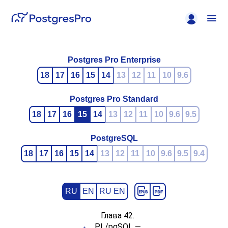
Postgres Pro Enterprise
18
17
16
15
14
13
12
11
10
9.6
Postgres Pro Standard
18
17
16
15
14
13
12
11
10
9.6
9.5
PostgreSQL
18
17
16
15
14
13
12
11
10
9.6
9.5
9.4
RU
EN
RU EN
Глава 42.
PL/pgSQL
—