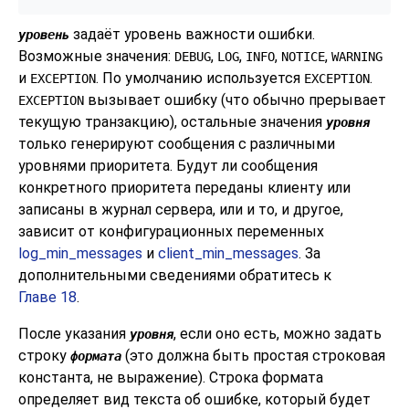
задаёт уровень важности ошибки.
уровень
Возможные значения:
,
,
,
,
DEBUG
LOG
INFO
NOTICE
WARNING
и
. По умолчанию используется
.
EXCEPTION
EXCEPTION
вызывает ошибку (что обычно прерывает
EXCEPTION
текущую транзакцию), остальные значения
уровня
только генерируют сообщения с различными
уровнями приоритета. Будут ли сообщения
конкретного приоритета переданы клиенту или
записаны в журнал сервера, или и то, и другое,
зависит от конфигурационных переменных
log_min_messages
и
client_min_messages
. За
дополнительными сведениями обратитесь к
Главе 18
.
После указания
, если оно есть, можно задать
уровня
строку
(это должна быть простая строковая
формата
константа, не выражение). Строка формата
определяет вид текста об ошибке, который будет