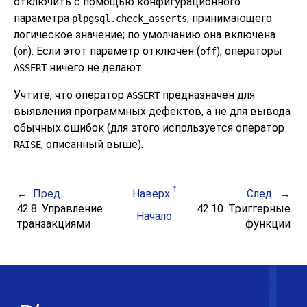
отключить с помощью конфигурационного
параметра
, принимающего
plpgsql.check_asserts
логическое значение; по умолчанию она включена
(
). Если этот параметр отключён (
), операторы
on
off
ничего не делают.
ASSERT
Учтите, что оператор
предназначен для
ASSERT
выявления программных дефектов, а не для вывода
обычных ошибок (для этого используется оператор
, описанный выше).
RAISE
Пред.
Наверх
След.
42.8. Управление
42.10. Триггерные
Начало
транзакциями
функции