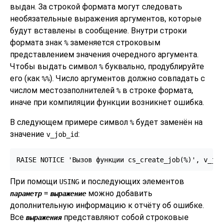
выдан. За строкой формата могут следовать
необязательные выражения аргументов, которые
будут вставлены в сообщение. Внутри строки
формата знак
заменяется строковым
%
представлением значения очередного аргумента.
Чтобы выдать символ
буквально, продублируйте
%
его (как
). Число аргументов должно совпадать с
%%
числом местозаполнителей
в строке формата,
%
иначе при компиляции функции возникнет ошибка.
В следующем примере символ
будет заменён на
%
значение
:
v_job_id
RAISE NOTICE 'Вызов функции cs_create_job(%)', v_jo
При помощи
и последующих элементов
USING
=
можно добавить
параметр
выражение
дополнительную информацию к отчёту об ошибке.
Все
представляют собой строковые
выражения