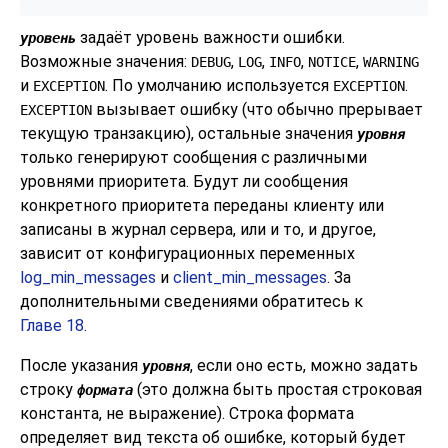
задаёт уровень важности ошибки.
уровень
Возможные значения:
,
,
,
,
DEBUG
LOG
INFO
NOTICE
WARNING
и
. По умолчанию используется
.
EXCEPTION
EXCEPTION
вызывает ошибку (что обычно прерывает
EXCEPTION
текущую транзакцию), остальные значения
уровня
только генерируют сообщения с различными
уровнями приоритета. Будут ли сообщения
конкретного приоритета переданы клиенту или
записаны в журнал сервера, или и то, и другое,
зависит от конфигурационных переменных
log_min_messages
и
client_min_messages
. За
дополнительными сведениями обратитесь к
Главе 18
.
После указания
, если оно есть, можно задать
уровня
строку
(это должна быть простая строковая
формата
константа, не выражение). Строка формата
определяет вид текста об ошибке, который будет