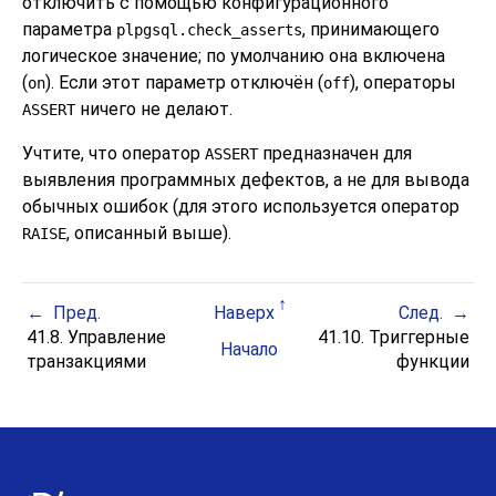
отключить с помощью конфигурационного
параметра
, принимающего
plpgsql.check_asserts
логическое значение; по умолчанию она включена
(
). Если этот параметр отключён (
), операторы
on
off
ничего не делают.
ASSERT
Учтите, что оператор
предназначен для
ASSERT
выявления программных дефектов, а не для вывода
обычных ошибок (для этого используется оператор
, описанный выше).
RAISE
Пред.
Наверх
След.
41.8. Управление
41.10. Триггерные
Начало
транзакциями
функции