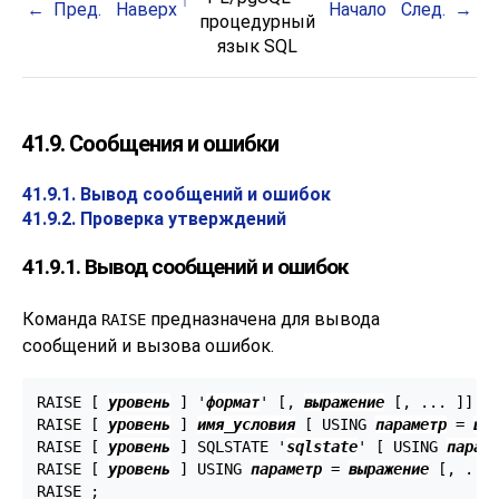
Пред.
Наверх
Начало
След.
процедурный
язык
SQL
41.9. Сообщения и ошибки
41.9.1. Вывод сообщений и ошибок
41.9.2. Проверка утверждений
41.9.1. Вывод сообщений и ошибок
Команда
предназначена для вывода
RAISE
сообщений и вызова ошибок.
RAISE [
уровень
] '
формат
' [
, 
выражение
 [
, ... 
]
] [
RAISE [
уровень
] 
имя_условия
 [
 USING 
параметр
 = 
вы
RAISE [
уровень
] SQLSTATE '
sqlstate
' [
 USING 
парам
RAISE [
уровень
] USING 
параметр
 = 
выражение
 [
, ...