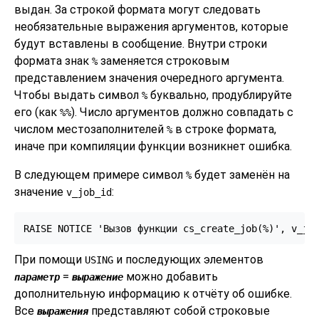
выдан. За строкой формата могут следовать
необязательные выражения аргументов, которые
будут вставлены в сообщение. Внутри строки
формата знак
заменяется строковым
%
представлением значения очередного аргумента.
Чтобы выдать символ
буквально, продублируйте
%
его (как
). Число аргументов должно совпадать с
%%
числом местозаполнителей
в строке формата,
%
иначе при компиляции функции возникнет ошибка.
В следующем примере символ
будет заменён на
%
значение
:
v_job_id
RAISE NOTICE 'Вызов функции cs_create_job(%)', v_jo
При помощи
и последующих элементов
USING
=
можно добавить
параметр
выражение
дополнительную информацию к отчёту об ошибке.
Все
представляют собой строковые
выражения