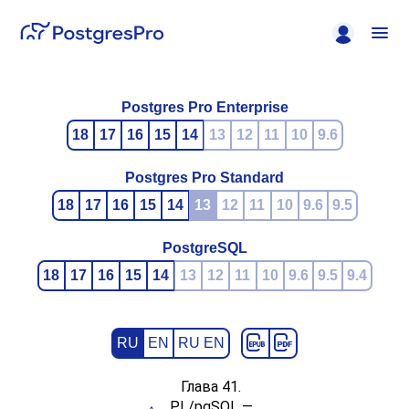
Postgres Pro Enterprise
18
17
16
15
14
13
12
11
10
9.6
Postgres Pro Standard
18
17
16
15
14
13
12
11
10
9.6
9.5
PostgreSQL
18
17
16
15
14
13
12
11
10
9.6
9.5
9.4
RU
EN
RU EN
Глава 41.
PL/pgSQL
—