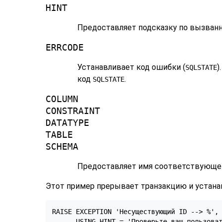
HINT
Предоставляет подсказку по вызван
ERRCODE
Устанавливает код ошибки (
)
SQLSTATE
код
.
SQLSTATE
COLUMN
CONSTRAINT
DATATYPE
TABLE
SCHEMA
Предоставляет имя соответствующего
Этот пример прерывает транзакцию и устана
RAISE EXCEPTION 'Несуществующий ID --> %', 
      USING HINT = 'Проверьте ваш пользова