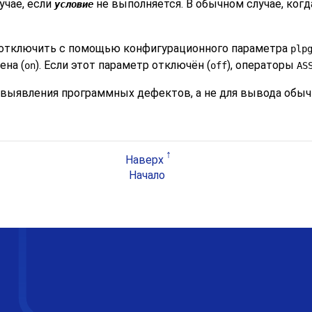
учае, если
не выполняется. В обычном случае, ког
условие
отключить с помощью конфигурационного параметра
plp
ена (
). Если этот параметр отключён (
), операторы
on
off
AS
 выявления программных дефектов, а не для вывода обыч
Наверх
Начало