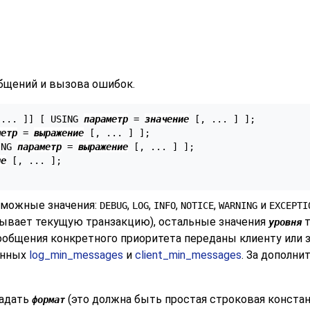
бщений и вызова ошибок.
 ... 
]
] [
 USING 
параметр
 = 
значение
 [
, ... 
] 
];

метр
 = 
выражение
 [
, ... 
] 
];

ING 
параметр
 = 
выражение
 [
, ... 
] 
];

ие
 [
, ... 
];

зможные значения:
,
,
,
,
и
DEBUG
LOG
INFO
NOTICE
WARNING
EXCEPTI
ывает текущую транзакцию), остальные значения
т
уровня
общения конкретного приоритета переданы клиенту или за
енных
log_min_messages
и
client_min_messages
. За дополн
задать
(это должна быть простая строковая констан
формат