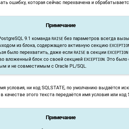
ать ошибку, которая сейчас перехвачена и обрабатываетс
Примечание
PostgreSQL
9.1 команда
без параметров всегда выз
RAISE
ыходом из блока, содержащего активную секцию
EXCEPTIO
ьзя было перехватить, даже если
в секции
RAISE
EXCEPTION
во вложенный блок со своей секцией
. Это было
EXCEPTION
ым и не совместимым с Oracle PL/SQL.
имя условия, ни код SQLSTATE, по умолчанию выдаётся и
 в качестве этого текста передаётся имя условия или код
Примечание