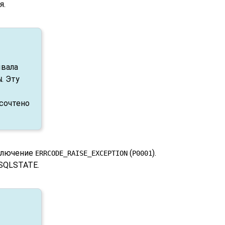
я.
ывала
. Эту
N
 сочтено
сключение
(
).
ERRCODE_RAISE_EXCEPTION
P0001
 SQLSTATE.