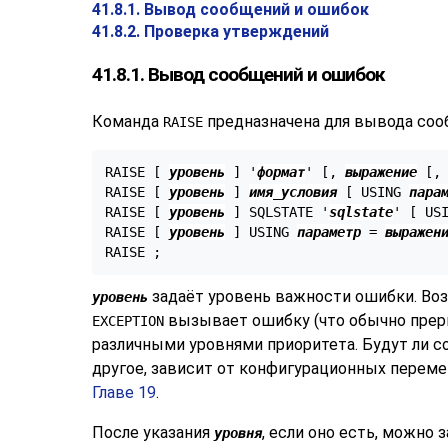
41.8.1. Вывод сообщений и ошибок
41.8.2. Проверка утверждений
41.8.1. Вывод сообщений и ошибок
Команда
предназначена для вывода соо
RAISE
RAISE [
уровень
] '
формат
' [
, 
выражение
 [
,
RAISE [
уровень
] 
имя_условия
 [
 USING 
пара
RAISE [
уровень
] SQLSTATE '
sqlstate
' [
 US
RAISE [
уровень
] USING 
параметр
 = 
выражен
задаёт уровень важности ошибки. Во
уровень
вызывает ошибку (что обычно прер
EXCEPTION
различными уровнями приоритета. Будут ли со
другое, зависит от конфигурационных перем
Главе 19
.
После указания
, если оно есть, можно 
уровня