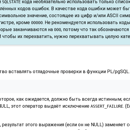
и
кода необязательно использовать только списо
SQLSTATE
лённых кодов ошибок. В качестве кода ошибки может бы
имвольное значение, состоящее из цифр и/или ASCII сим
гистре, кроме
. Не рекомендуется использовать код
00000
торые заканчиваются на
, потому что так обозначаются
000
И чтобы их перехватить, нужно перехватывать целую кат
тво вставлять отладочные проверки в функции
PL/pgSQL
.
торое, как ожидается, должно быть всегда истинным; есл
 NULL, этот оператор выдаёт исключение
. 
ASSERT_FAILURE
, результат этого выражения (если он не NULL) заменяет