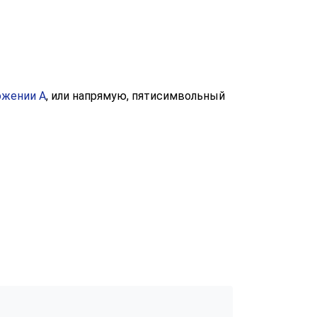
ожении A
, или напрямую, пятисимвольный