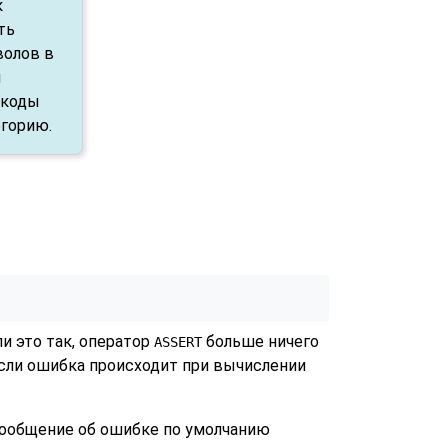
к
ть
волов в
ы
 коды
егорию.
и это так, оператор
больше ничего
ASSERT
(Если ошибка происходит при вычислении
 сообщение об ошибке по умолчанию