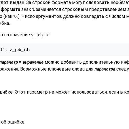
удет выдан. За строкой формата могут следовать необяз
и формата знак
заменяется строковым представлением з
%
о (как
). Число аргументов должно совпадать с числом
%%
ибка.
н на значение
:
v_job_id
%)', v_job_id;
=
можно добавить дополнительную инфо
параметр
выражение
ражения. Возможные ключевые слова для
следу
параметра
шибке. Этот параметр не может использоваться, если в 
 об ошибке.