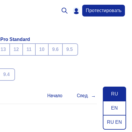
Протестировать
 Pro Standard
13
12
11
10
9.6
9.5
9.4
RU
Начало
След.
EN
RU EN