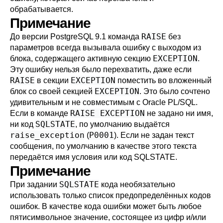
обрабатывается.
Примечание
RAISE
До версии
PostgreSQL
9.1 команда
без
параметров всегда вызывала ошибку с выходом из
EXCEPTION
блока, содержащего активную секцию
.
Эту ошибку нельзя было перехватить, даже если
RAISE
EXCEPTION
в секции
поместить во вложенный
EXCEPTION
блок со своей секцией
. Это было сочтено
удивительным и не совместимым с Oracle PL/SQL.
RAISE EXCEPTION
Если в команде
не задано ни имя,
SQLSTATE
ни код
, по умолчанию выдаётся
raise_exception
P0001
(
). Если не задан текст
сообщения, по умолчанию в качестве этого текста
передаётся имя условия или код SQLSTATE.
Примечание
SQLSTATE
При задании
кода необязательно
использовать только список предопределённых кодов
ошибок. В качестве кода ошибки может быть любое
пятисимвольное значение, состоящее из цифр и/или