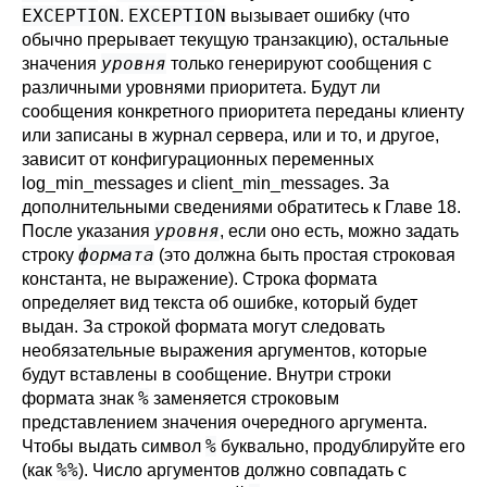
EXCEPTION
EXCEPTION
.
вызывает ошибку (что
обычно прерывает текущую транзакцию), остальные
уровня
значения
только генерируют сообщения с
различными уровнями приоритета. Будут ли
сообщения конкретного приоритета переданы клиенту
или записаны в журнал сервера, или и то, и другое,
зависит от конфигурационных переменных
log_min_messages
и
client_min_messages
. За
дополнительными сведениями обратитесь к
Главе 18
.
уровня
После указания
, если оно есть, можно задать
формата
строку
(это должна быть простая строковая
константа, не выражение). Строка формата
определяет вид текста об ошибке, который будет
выдан. За строкой формата могут следовать
необязательные выражения аргументов, которые
будут вставлены в сообщение. Внутри строки
%
формата знак
заменяется строковым
представлением значения очередного аргумента.
%
Чтобы выдать символ
буквально, продублируйте его
%%
(как
). Число аргументов должно совпадать с