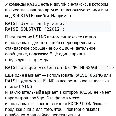
RAISE
У команды
есть и другой синтаксис, в котором
в качестве главного аргумента используется имя или
SQLSTATE
код
ошибки. Например:
RAISE division_by_zero;

RAISE SQLSTATE '22012';
USING
Предложение
в этом синтаксисе можно
использовать для того, чтобы переопределить
стандартное сообщение об ошибке, детальное
сообщение, подсказку. Ещё один вариант
предыдущего примера:
RAISE unique_violation USING MESSAGE = 'ID
RAISE USING
Ещё один вариант — использовать
или
RAISE
уровень
USING
, а всё остальное записать в
USING
списке
.
RAISE
И заключительный вариант, в котором
не имеет
параметров вообще. Эта форма может
EXCEPTION
использоваться только в секции
блока и
предназначена для того, чтобы повторно вызвать
ошибку, которая сейчас перехвачена и