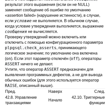
результат этого выражения (если он не NULL)
заменяет сообщение об ошибке по умолчанию
«
assertion failed
»
(нарушение истинности), в случае,
условие
если
не выполняется. В обычном случае,
когда условие утверждения выполняется, выражение
сообщения
не вычисляется.
Проверку утверждений можно включить или
отключить с помощью конфигурационного параметра
plpgsql.check_asserts
, принимающего
логическое значение; по умолчанию она включена
on
off
(
). Если этот параметр отключён (
), операторы
ASSERT
ничего не делают.
ASSERT
Учтите, что оператор
предназначен для
выявления программных дефектов, а не для вывода
обычных ошибок (для этого используется оператор
RAISE
, описанный выше).
Пред.
Наверх
След.
42.8. Управление
42.10. Триггерные
Начало
транзакциями
функции