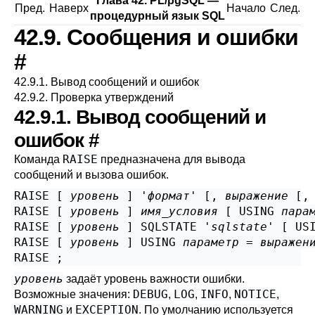
Глава 42.
PL/pgSQL
—
Пред.
Наверх
Начало
След.
процедурный язык
SQL
42.9. Сообщения и ошибки
#
42.9.1. Вывод сообщений и ошибок
42.9.2. Проверка утверждений
42.9.1. Вывод сообщений и
ошибок
#
RAISE
Команда
предназначена для вывода
сообщений и вызова ошибок.
RAISE [
уровень
] '
формат
' [
, 
выражение
 [
,
RAISE [
уровень
] 
имя_условия
 [
 USING 
пара
RAISE [
уровень
] SQLSTATE '
sqlstate
' [
 US
RAISE [
уровень
] USING 
параметр
 = 
выражен
уровень
задаёт уровень важности ошибки.
DEBUG
LOG
INFO
NOTICE
Возможные значения:
,
,
,
,
WARNING
EXCEPTION
и
. По умолчанию используется