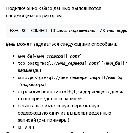
Подключение к базе данных выполняется
следующим оператором:
EXEC SQL CONNECT TO 
цель-подключения
 [
AS 
имя-подклю
может задаваться следующими способами:
Цель
имя_бд
[
@
имя_сервера
][
:
порт
]
tcp:postgresql://
имя_сервера
[
:
порт
][
/
имя_бд
][
?
параметры
]
unix:postgresql://
имя_сервера
[
:
порт
][
/
имя_бд
]
[
?
параметры
]
строковая константа SQL, содержащая одну из
вышеприведённых записей
ссылка на символьную переменную,
содержащую одну из вышеприведённых
записей (см. примеры)
DEFAULT