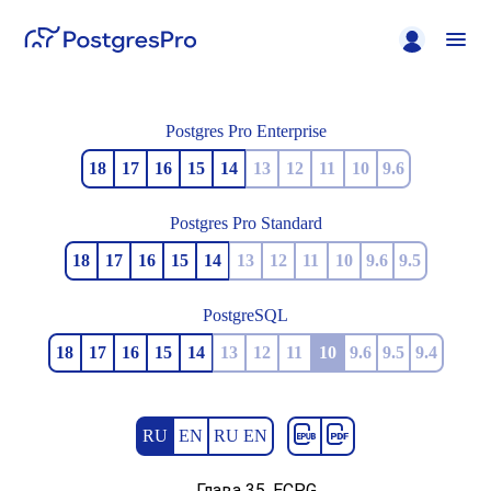
Postgres Pro Enterprise
18
17
16
15
14
13
12
11
10
9.6
Postgres Pro Standard
18
17
16
15
14
13
12
11
10
9.6
9.5
PostgreSQL
18
17
16
15
14
13
12
11
10
9.6
9.5
9.4
RU
EN
RU EN
Глава 35.
ECPG