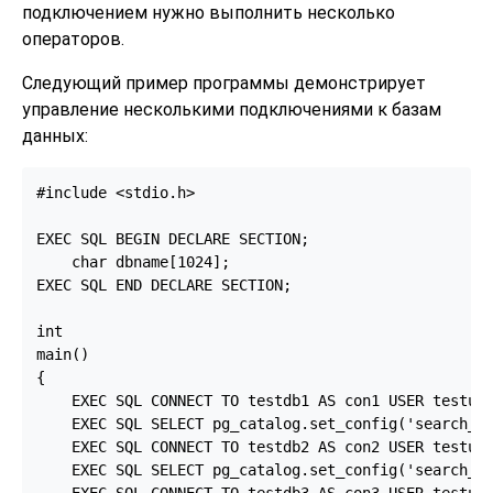
подключением нужно выполнить несколько
операторов.
Следующий пример программы демонстрирует
управление несколькими подключениями к базам
данных:
#include <stdio.h>

EXEC SQL BEGIN DECLARE SECTION;

    char dbname[1024];

EXEC SQL END DECLARE SECTION;

int

main()

{

    EXEC SQL CONNECT TO testdb1 AS con1 USER testuse
    EXEC SQL SELECT pg_catalog.set_config('search_pa
    EXEC SQL CONNECT TO testdb2 AS con2 USER testuse
    EXEC SQL SELECT pg_catalog.set_config('search_pa
    EXEC SQL CONNECT TO testdb3 AS con3 USER testuse