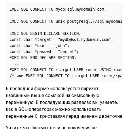
EXEC SQL CONNECT TO mydb@sql.mydomain.com;

EXEC SQL CONNECT TO unix:postgresql://sql.mydomain.c
EXEC SQL BEGIN DECLARE SECTION;

const char *target = "mydb@sql.mydomain.com";

const char *user = "john";

const char *passwd = "secret";

EXEC SQL END DECLARE SECTION;

 ...

EXEC SQL CONNECT TO :target USER :user USING :passwd
/* или EXEC SQL CONNECT TO :target USER :user/:pass
В последней форме используется вариант,
названный выше ссылкой на символьную
переменную. В последующих разделах вы узнаете,
как в SQL-операторах можно использовать
переменные C, приставляя перед именем двоеточие.
Учтите, что формат цели подключения не