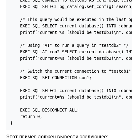
    EXEC SQL SELECT pg_catalog.set_config('search_pa
    /* This query would be executed in the last open
    EXEC SQL SELECT current_database() INTO :dbname;
    printf("current=%s (should be testdb3)\n", dbnam
    /* Using "AT" to run a query in "testdb2" */

    EXEC SQL AT con2 SELECT current_database() INTO 
    printf("current=%s (should be testdb2)\n", dbnam
    /* Switch the current connection to "testdb1". *
    EXEC SQL SET CONNECTION con1;

    EXEC SQL SELECT current_database() INTO :dbname;
    printf("current=%s (should be testdb1)\n", dbnam
    EXEC SQL DISCONNECT ALL;

    return 0;

Этот пример должен вывести следующее: