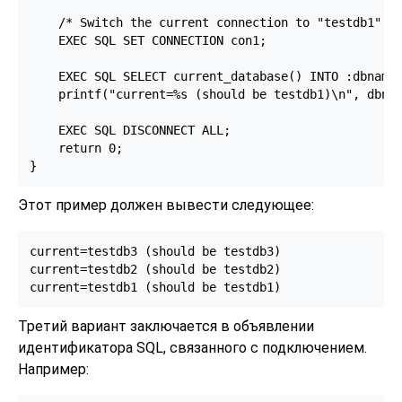
    /* Switch the current connection to "testdb1". *
    EXEC SQL SET CONNECTION con1;

    EXEC SQL SELECT current_database() INTO :dbname;
    printf("current=%s (should be testdb1)\n", dbnam
    EXEC SQL DISCONNECT ALL;

    return 0;

Этот пример должен вывести следующее:
current=testdb3 (should be testdb3)

current=testdb2 (should be testdb2)

Третий вариант заключается в объявлении
идентификатора SQL, связанного с подключением.
Например: