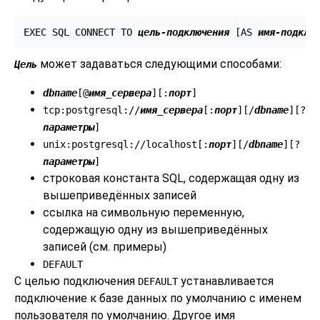
EXEC SQL CONNECT TO 
цель-подключения
 [
AS 
имя-подклю
может задаваться следующими способами:
Цель
dbname
[
@
имя_сервера
][
:
порт
]
tcp:postgresql://
имя_сервера
[
:
порт
][
/
dbname
][
?
параметры
]
unix:postgresql://localhost[
:
порт
][
/
dbname
][
?
параметры
]
строковая константа SQL, содержащая одну из
вышеприведённых записей
ссылка на символьную переменную,
содержащую одну из вышеприведённых
записей (см. примеры)
DEFAULT
С целью подключения
устанавливается
DEFAULT
подключение к базе данных по умолчанию с именем
пользователя по умолчанию. Другое имя