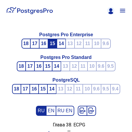
Postgres Pro Enterprise
18
17
16
15
14
13
12
11
10
9.6
Postgres Pro Standard
18
17
16
15
14
13
12
11
10
9.6
9.5
PostgreSQL
18
17
16
15
14
13
12
11
10
9.6
9.5
9.4
RU
EN
RU EN
Глава 38.
ECPG
—