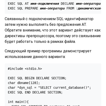
EXEC SQL AT 
имя-подключения
 DECLARE 
имя-оператора
 ST
EXEC SQL PREPARE 
имя-оператора
 FROM :
динамическая-с
Связанный с подключением SQL-идентификатор
затем нужно выполнять без предложения AT.
Обратите внимание, что этот вариант действует как
директивы препроцессора, поэтому это связывание
будет работать только в рамках файла.
Следующий пример программы демонстрирует
использование данного варианта:
#include <stdio.h>

EXEC SQL BEGIN DECLARE SECTION;

char dbname[128];

char *dyn_sql = "SELECT current_database()";

EXEC SQL END DECLARE SECTION;

int main(){
