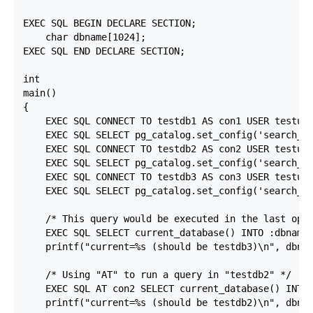
EXEC SQL BEGIN DECLARE SECTION;

    char dbname[1024];

EXEC SQL END DECLARE SECTION;

int

main()

{

    EXEC SQL CONNECT TO testdb1 AS con1 USER testuse
    EXEC SQL SELECT pg_catalog.set_config('search_pa
    EXEC SQL CONNECT TO testdb2 AS con2 USER testuse
    EXEC SQL SELECT pg_catalog.set_config('search_pa
    EXEC SQL CONNECT TO testdb3 AS con3 USER testuse
    EXEC SQL SELECT pg_catalog.set_config('search_pa
    /* This query would be executed in the last open
    EXEC SQL SELECT current_database() INTO :dbname;
    printf("current=%s (should be testdb3)\n", dbnam
    /* Using "AT" to run a query in "testdb2" */

    EXEC SQL AT con2 SELECT current_database() INTO 
    printf("current=%s (should be testdb2)\n", dbnam