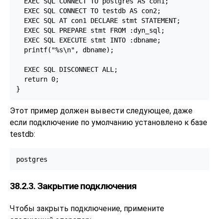
  EXEC SQL CONNECT TO postgres AS con1;

  EXEC SQL CONNECT TO testdb AS con2;

  EXEC SQL AT con1 DECLARE stmt STATEMENT;

  EXEC SQL PREPARE stmt FROM :dyn_sql;

  EXEC SQL EXECUTE stmt INTO :dbname;

  printf("%s\n", dbname);

  EXEC SQL DISCONNECT ALL;

  return 0;

Этот пример должен вывести следующее, даже
если подключение по умолчанию установлено к базе
testdb:
38.2.3. Закрытие подключения
Чтобы закрыть подключение, примените