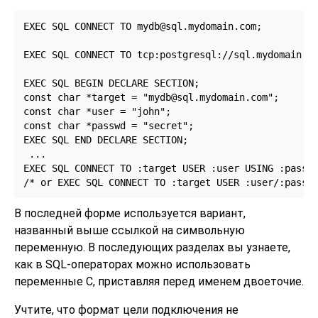
EXEC SQL CONNECT TO mydb@sql.mydomain.com;

EXEC SQL CONNECT TO tcp:postgresql://sql.mydomain.co
EXEC SQL BEGIN DECLARE SECTION;

const char *target = "mydb@sql.mydomain.com";

const char *user = "john";

const char *passwd = "secret";

EXEC SQL END DECLARE SECTION;

 ...

EXEC SQL CONNECT TO :target USER :user USING :passwd
/* or EXEC SQL CONNECT TO :target USER :user/:passw
В последней форме используется вариант,
названный выше ссылкой на символьную
переменную. В последующих разделах вы узнаете,
как в SQL-операторах можно использовать
переменные C, приставляя перед именем двоеточие.
Учтите, что формат цели подключения не