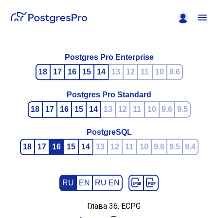
Postgres Pro Enterprise
18
17
16
15
14
13
12
11
10
9.6
Postgres Pro Standard
18
17
16
15
14
13
12
11
10
9.6
9.5
PostgreSQL
18
17
16
15
14
13
12
11
10
9.6
9.5
9.4
RU
EN
RU EN
Глава 36.
ECPG
—