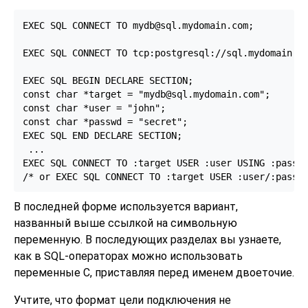
EXEC SQL CONNECT TO mydb@sql.mydomain.com;

EXEC SQL CONNECT TO tcp:postgresql://sql.mydomain.co
EXEC SQL BEGIN DECLARE SECTION;

const char *target = "mydb@sql.mydomain.com";

const char *user = "john";

const char *passwd = "secret";

EXEC SQL END DECLARE SECTION;

 ...

EXEC SQL CONNECT TO :target USER :user USING :passwd
/* or EXEC SQL CONNECT TO :target USER :user/:passw
В последней форме используется вариант,
названный выше ссылкой на символьную
переменную. В последующих разделах вы узнаете,
как в SQL-операторах можно использовать
переменные C, приставляя перед именем двоеточие.
Учтите, что формат цели подключения не