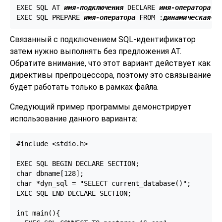
EXEC SQL AT 
имя-подключения
 DECLARE 
имя-оператора
 ST
EXEC SQL PREPARE 
имя-оператора
 FROM :
динамическая-с
Связанный с подключением SQL-идентификатор
затем нужно выполнять без предложения AT.
Обратите внимание, что этот вариант действует как
директивы препроцессора, поэтому это связывание
будет работать только в рамках файла.
Следующий пример программы демонстрирует
использование данного варианта:
#include <stdio.h>

EXEC SQL BEGIN DECLARE SECTION;

char dbname[128];

char *dyn_sql = "SELECT current_database()";

EXEC SQL END DECLARE SECTION;

int main(){
