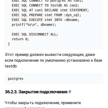
  EXEC SQL CONNECT TO postgres AS con1;

  EXEC SQL CONNECT TO testdb AS con2;

  EXEC SQL AT con1 DECLARE stmt STATEMENT;

  EXEC SQL PREPARE stmt FROM :dyn_sql;

  EXEC SQL EXECUTE stmt INTO :dbname;

  printf("%s\n", dbname);

  EXEC SQL DISCONNECT ALL;

  return 0;

Этот пример должен вывести следующее, даже
если подключение по умолчанию установлено к базе
testdb:
36.2.3. Закрытие подключения
#
Чтобы закрыть подключение, примените