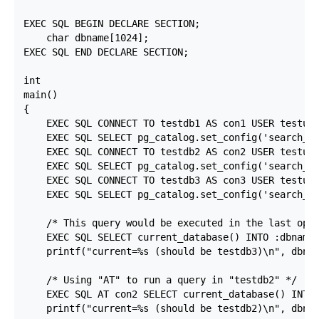
EXEC SQL BEGIN DECLARE SECTION;

    char dbname[1024];

EXEC SQL END DECLARE SECTION;

int

main()

{

    EXEC SQL CONNECT TO testdb1 AS con1 USER testuse
    EXEC SQL SELECT pg_catalog.set_config('search_pa
    EXEC SQL CONNECT TO testdb2 AS con2 USER testuse
    EXEC SQL SELECT pg_catalog.set_config('search_pa
    EXEC SQL CONNECT TO testdb3 AS con3 USER testuse
    EXEC SQL SELECT pg_catalog.set_config('search_pa
    /* This query would be executed in the last open
    EXEC SQL SELECT current_database() INTO :dbname;
    printf("current=%s (should be testdb3)\n", dbnam
    /* Using "AT" to run a query in "testdb2" */

    EXEC SQL AT con2 SELECT current_database() INTO 
    printf("current=%s (should be testdb2)\n", dbnam