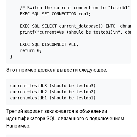
    /* Switch the current connection to "testdb1". *
    EXEC SQL SET CONNECTION con1;

    EXEC SQL SELECT current_database() INTO :dbname;
    printf("current=%s (should be testdb1)\n", dbnam
    EXEC SQL DISCONNECT ALL;

    return 0;

Этот пример должен вывести следующее:
current=testdb3 (should be testdb3)

current=testdb2 (should be testdb2)

Третий вариант заключается в объявлении
идентификатора SQL, связанного с подключением.
Например: