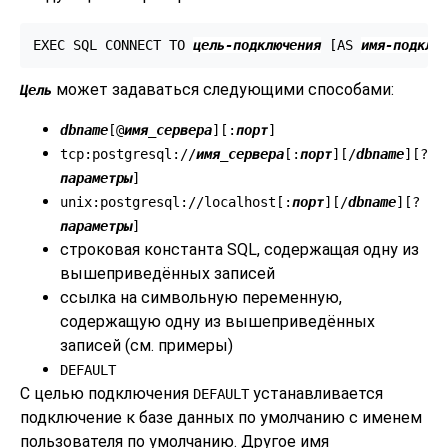
EXEC SQL CONNECT TO 
цель-подключения
 [
AS 
имя-подклю
может задаваться следующими способами:
Цель
dbname
[
@
имя_сервера
][
:
порт
]
tcp:postgresql://
имя_сервера
[
:
порт
][
/
dbname
][
?
параметры
]
unix:postgresql://localhost[
:
порт
][
/
dbname
][
?
параметры
]
строковая константа SQL, содержащая одну из
вышеприведённых записей
ссылка на символьную переменную,
содержащую одну из вышеприведённых
записей (см. примеры)
DEFAULT
С целью подключения
устанавливается
DEFAULT
подключение к базе данных по умолчанию с именем
пользователя по умолчанию. Другое имя