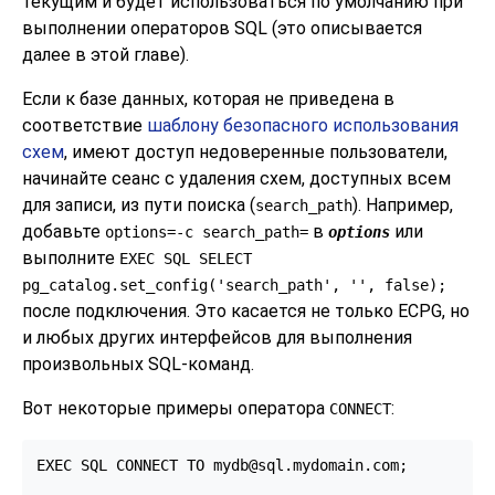
текущим и будет использоваться по умолчанию при
выполнении операторов SQL (это описывается
далее в этой главе).
Если к базе данных, которая не приведена в
соответствие
шаблону безопасного использования
схем
, имеют доступ недоверенные пользователи,
начинайте сеанс с удаления схем, доступных всем
для записи, из пути поиска (
). Например,
search_path
добавьте
в
или
options=-c search_path=
options
выполните
EXEC SQL SELECT
pg_catalog.set_config('search_path', '', false);
после подключения. Это касается не только ECPG, но
и любых других интерфейсов для выполнения
произвольных SQL-команд.
Вот некоторые примеры оператора
:
CONNECT
EXEC SQL CONNECT TO mydb@sql.mydomain.com;
