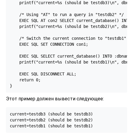
    printf("current=%s (should be testdb3)\n", dbnam
    /* Using "AT" to run a query in "testdb2" */

    EXEC SQL AT con2 SELECT current_database() INTO 
    printf("current=%s (should be testdb2)\n", dbnam
    /* Switch the current connection to "testdb1". *
    EXEC SQL SET CONNECTION con1;

    EXEC SQL SELECT current_database() INTO :dbname;
    printf("current=%s (should be testdb1)\n", dbnam
    EXEC SQL DISCONNECT ALL;

    return 0;

Этот пример должен вывести следующее:
current=testdb3 (should be testdb3)

current=testdb2 (should be testdb2)
