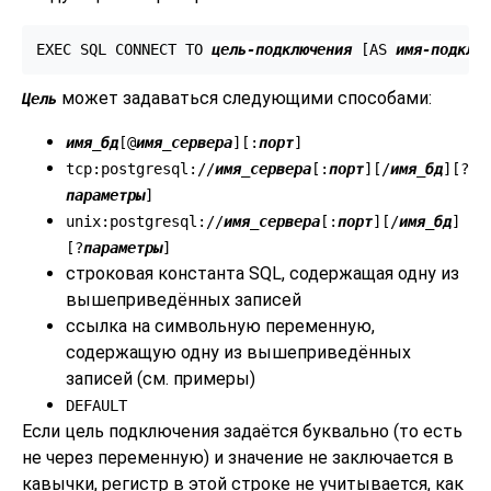
EXEC SQL CONNECT TO 
цель-подключения
 [
AS 
имя-подклю
может задаваться следующими способами:
Цель
имя_бд
[
@
имя_сервера
][
:
порт
]
tcp:postgresql://
имя_сервера
[
:
порт
][
/
имя_бд
][
?
параметры
]
unix:postgresql://
имя_сервера
[
:
порт
][
/
имя_бд
]
[
?
параметры
]
строковая константа SQL, содержащая одну из
вышеприведённых записей
ссылка на символьную переменную,
содержащую одну из вышеприведённых
записей (см. примеры)
DEFAULT
Если цель подключения задаётся буквально (то есть
не через переменную) и значение не заключается в
кавычки, регистр в этой строке не учитывается, как