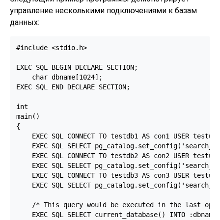
управление несколькими подключениями к базам
данных:
#include <stdio.h>

EXEC SQL BEGIN DECLARE SECTION;

    char dbname[1024];

EXEC SQL END DECLARE SECTION;

int

main()

{

    EXEC SQL CONNECT TO testdb1 AS con1 USER testuse
    EXEC SQL SELECT pg_catalog.set_config('search_pa
    EXEC SQL CONNECT TO testdb2 AS con2 USER testuse
    EXEC SQL SELECT pg_catalog.set_config('search_pa
    EXEC SQL CONNECT TO testdb3 AS con3 USER testuse
    EXEC SQL SELECT pg_catalog.set_config('search_pa
    /* This query would be executed in the last open
    EXEC SQL SELECT current_database() INTO :dbname;