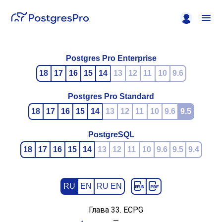
Postgres Pro Enterprise
18
17
16
15
14
13
12
11
10
9.6
Postgres Pro Standard
18
17
16
15
14
13
12
11
10
9.6
9.5
PostgreSQL
18
17
16
15
14
13
12
11
10
9.6
9.5
9.4
RU
EN
RU EN
Глава 33.
ECPG
—