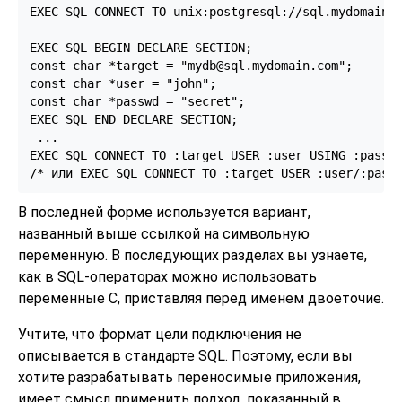
EXEC SQL CONNECT TO unix:postgresql://sql.mydomain.c
EXEC SQL BEGIN DECLARE SECTION;

const char *target = "mydb@sql.mydomain.com";

const char *user = "john";

const char *passwd = "secret";

EXEC SQL END DECLARE SECTION;

 ...

EXEC SQL CONNECT TO :target USER :user USING :passwd
/* или EXEC SQL CONNECT TO :target USER :user/:pass
В последней форме используется вариант,
названный выше ссылкой на символьную
переменную. В последующих разделах вы узнаете,
как в SQL-операторах можно использовать
переменные C, приставляя перед именем двоеточие.
Учтите, что формат цели подключения не
описывается в стандарте SQL. Поэтому, если вы
хотите разрабатывать переносимые приложения,
имеет смысл применить подход, показанный в