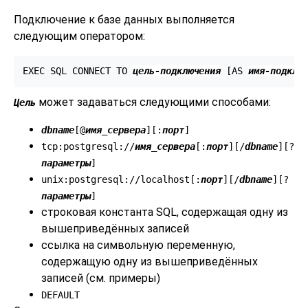
Подключение к базе данных выполняется
следующим оператором:
EXEC SQL CONNECT TO 
цель-подключения
 [
AS 
имя-подклю
может задаваться следующими способами:
Цель
dbname
[
@
имя_сервера
][
:
порт
]
tcp:postgresql://
имя_сервера
[
:
порт
][
/
dbname
][
?
параметры
]
unix:postgresql://localhost[
:
порт
][
/
dbname
][
?
параметры
]
строковая константа SQL, содержащая одну из
вышеприведённых записей
ссылка на символьную переменную,
содержащую одну из вышеприведённых
записей (см. примеры)
DEFAULT