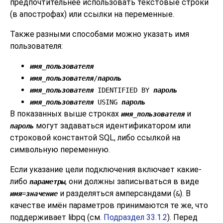
предпочтительнее использовать текстовые строки
(в апострофах) или ссылки на переменные.
Также разными способами можно указать имя
пользователя:
имя_пользователя
имя_пользователя
/
пароль
имя_пользователя
IDENTIFIED BY
пароль
имя_пользователя
USING
пароль
В показанных выше строках
и
имя_пользователя
могут задаваться идентификатором или
пароль
строковой константой SQL, либо ссылкой на
символьную переменную.
Если указание цели подключения включает какие-
либо
, они должны записываться в виде
параметры
и разделяться амперсандами (
). В
имя
=
значение
&
качестве имён параметров принимаются те же, что
поддерживает
libpq
(см.
Подраздел 33.1.2
). Перед