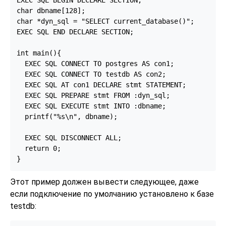
EXEC SQL BEGIN DECLARE SECTION;

char dbname[128];

char *dyn_sql = "SELECT current_database()";

EXEC SQL END DECLARE SECTION;

int main(){

  EXEC SQL CONNECT TO postgres AS con1;

  EXEC SQL CONNECT TO testdb AS con2;

  EXEC SQL AT con1 DECLARE stmt STATEMENT;

  EXEC SQL PREPARE stmt FROM :dyn_sql;

  EXEC SQL EXECUTE stmt INTO :dbname;

  printf("%s\n", dbname);

  EXEC SQL DISCONNECT ALL;

  return 0;

Этот пример должен вывести следующее, даже
если подключение по умолчанию установлено к базе
testdb: