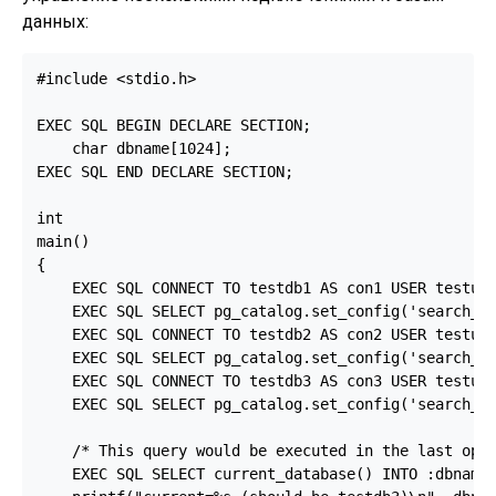
данных:
#include <stdio.h>

EXEC SQL BEGIN DECLARE SECTION;

    char dbname[1024];

EXEC SQL END DECLARE SECTION;

int

main()

{

    EXEC SQL CONNECT TO testdb1 AS con1 USER testuse
    EXEC SQL SELECT pg_catalog.set_config('search_pa
    EXEC SQL CONNECT TO testdb2 AS con2 USER testuse
    EXEC SQL SELECT pg_catalog.set_config('search_pa
    EXEC SQL CONNECT TO testdb3 AS con3 USER testuse
    EXEC SQL SELECT pg_catalog.set_config('search_pa
    /* This query would be executed in the last open
    EXEC SQL SELECT current_database() INTO :dbname;