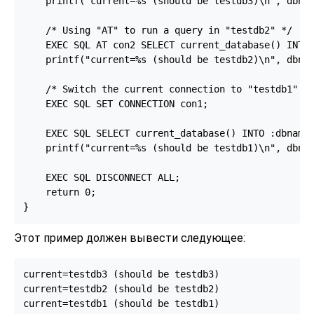
    printf("current=%s (should be testdb3)\n", dbnam
    /* Using "AT" to run a query in "testdb2" */

    EXEC SQL AT con2 SELECT current_database() INTO 
    printf("current=%s (should be testdb2)\n", dbnam
    /* Switch the current connection to "testdb1". *
    EXEC SQL SET CONNECTION con1;

    EXEC SQL SELECT current_database() INTO :dbname;
    printf("current=%s (should be testdb1)\n", dbnam
    EXEC SQL DISCONNECT ALL;

    return 0;

Этот пример должен вывести следующее:
current=testdb3 (should be testdb3)

current=testdb2 (should be testdb2)
