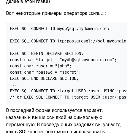
далее в этой главе).
Вот некоторые примеры оператора
:
CONNECT
EXEC SQL CONNECT TO mydb@sql.mydomain.com;

EXEC SQL CONNECT TO tcp:postgresql://sql.mydomain.co
EXEC SQL BEGIN DECLARE SECTION;

const char *target = "mydb@sql.mydomain.com";

const char *user = "john";

const char *passwd = "secret";

EXEC SQL END DECLARE SECTION;

 ...

EXEC SQL CONNECT TO :target USER :user USING :passwd
/* or EXEC SQL CONNECT TO :target USER :user/:passw
В последней форме используется вариант,
названный выше ссылкой на символьную
переменную. В последующих разделах вы узнаете,
как в SQL-операторах можно использовать