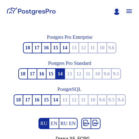
Postgres Pro Enterprise
18
17
16
15
14
13
12
11
10
9.6
Postgres Pro Standard
18
17
16
15
14
13
12
11
10
9.6
9.5
PostgreSQL
18
17
16
15
14
13
12
11
10
9.6
9.5
9.4
RU
EN
RU EN
Глава 35.
ECPG