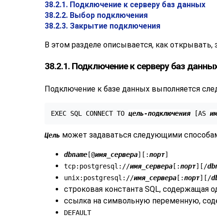
38.2.1. Подключение к серверу баз данных
38.2.2. Выбор подключения
38.2.3. Закрытие подключения
В этом разделе описывается, как открывать,
38.2.1. Подключение к серверу баз данны
Подключение к базе данных выполняется сл
EXEC SQL CONNECT TO 
цель-подключения
 [
AS 
и
может задаваться следующими способам
Цель
dbname
[
@
имя_сервера
][
:
порт
]
tcp:postgresql://
имя_сервера
[
:
порт
][
/
db
unix:postgresql://
имя_сервера
[
:
порт
][
/
d
строковая константа SQL, содержащая 
ссылка на символьную переменную, сод
DEFAULT