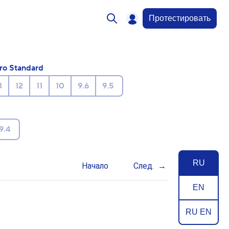
Протестировать
ro Standard
3
12
11
10
9.6
9.5
9.4
RU
Начало
След.
EN
RU EN