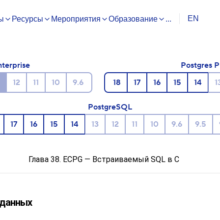
EN
ы
Ресурсы
Мероприятия
Образование
...
nterprise
Postgres P
12
11
10
9.6
18
17
16
15
14
1
PostgreSQL
17
16
15
14
13
12
11
10
9.6
9.5
Глава 38.
ECPG
— Встраиваемый
SQL
в C
 данных