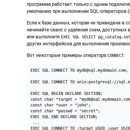
программа работает только с одним подключе
умолчанию при выполнении SQL-операторов (э
Если к базе данных, которая не приведена в 
начинайте сеанс с удаления схем, доступных в
или выполните
EXEC SQL SELECT pg_catalog.se
других интерфейсов для выполнения произво
Вот некоторые примеры оператора
:
CONNECT
EXEC SQL CONNECT TO mydb@sql.mydomain.com;

EXEC SQL CONNECT TO unix:postgresql://sql.m
EXEC SQL BEGIN DECLARE SECTION;

const char *target = "mydb@sql.mydomain.com
const char *user = "john";

const char *passwd = "secret";

EXEC SQL END DECLARE SECTION;

 ...

EXEC SQL CONNECT TO :target USER :user USIN