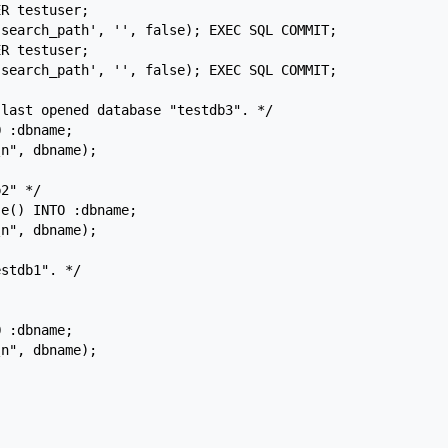
R testuser;

search_path', '', false); EXEC SQL COMMIT;

R testuser;

search_path', '', false); EXEC SQL COMMIT;

last opened database "testdb3". */

 :dbname;

n", dbname);

2" */

e() INTO :dbname;

n", dbname);

stdb1". */

 :dbname;

n", dbname);
