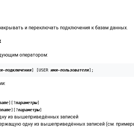
 закрывать и переключать подключения к базам данных.
х
едующим оператором:
мя-подключения
] [
USER 
имя-пользователя
];
и:
name
][
?
параметры
]
bname
][
?
параметры
]
одну из вышеприведённых записей
ержащую одну из вышеприведённых записей (см. пример