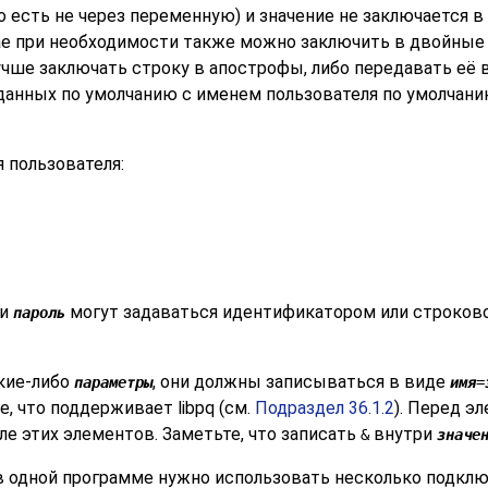
о есть не через переменную) и значение не заключается в 
чае при необходимости также можно заключить в двойны
учше заключать строку в апострофы, либо передавать её 
данных по умолчанию с именем пользователя по умолчанию
 пользователя:
и
могут задаваться идентификатором или строково
пароль
акие-либо
, они должны записываться в виде
параметры
имя
=
е, что поддерживает
libpq
(см.
Подраздел 36.1.2
). Перед э
ле этих элементов. Заметьте, что записать
внутри
&
значе
в одной программе нужно использовать несколько подключ