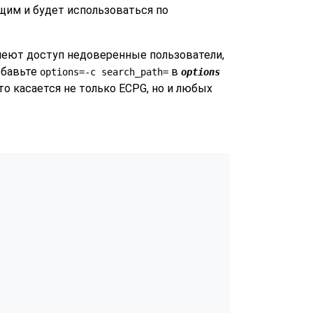
щим и будет использоваться по
меют доступ недоверенные пользователи,
добавьте
в
options=-c search_path=
options
о касается не только ECPG, но и любых