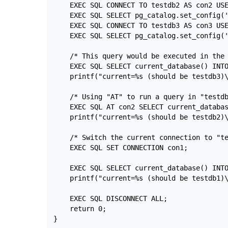
    EXEC SQL CONNECT TO testdb2 AS con2 USE
    EXEC SQL SELECT pg_catalog.set_config('
    EXEC SQL CONNECT TO testdb3 AS con3 USE
    EXEC SQL SELECT pg_catalog.set_config('
    /* This query would be executed in the 
    EXEC SQL SELECT current_database() INTO
    printf("current=%s (should be testdb3)\
    /* Using "AT" to run a query in "testdb
    EXEC SQL AT con2 SELECT current_databas
    printf("current=%s (should be testdb2)\
    /* Switch the current connection to "te
    EXEC SQL SET CONNECTION con1;

    EXEC SQL SELECT current_database() INTO
    printf("current=%s (should be testdb1)\
    EXEC SQL DISCONNECT ALL;

    return 0;
