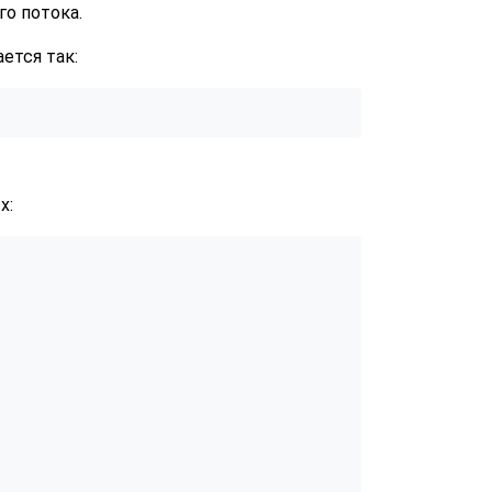
о потока.
ется так:
х: