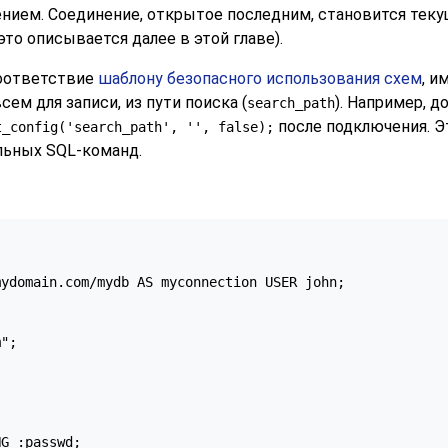
нием. Соединение, открытое последним, становится теку
то описывается далее в этой главе).
соответствие
шаблону безопасного использования схем
, и
сем для записи, из пути поиска (
). Например, 
search_path
после подключения. Эт
t_config('search_path', '', false);
льных SQL-команд.
ydomain.com/mydb AS myconnection USER john;

";

G :passwd;
