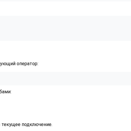
дующий оператор:
бами:
я текущее подключение.