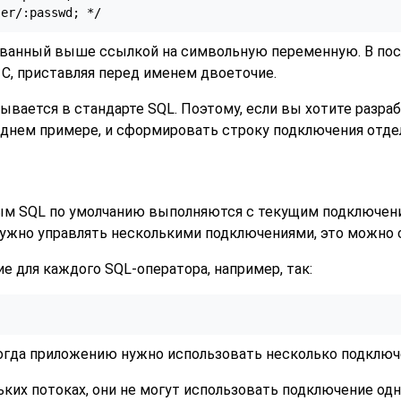
ser/:passwd; */
званный выше ссылкой на символьную переменную. В посл
C, приставляя перед именем двоеточие.
сывается в стандарте SQL. Поэтому, если вы хотите раз
еднем примере, и сформировать строку подключения отде
м SQL по умолчанию выполняются с текущим подключение
ужно управлять несколькими подключениями, это можно 
 для каждого SQL-оператора, например, так:
 когда приложению нужно использовать несколько подклю
ьких потоках, они не могут использовать подключение о