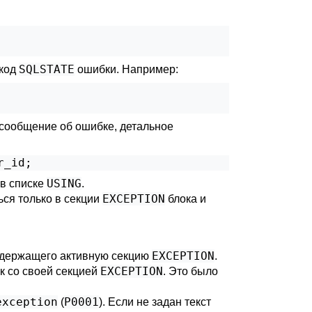
SQLSTATE
 код
ошибки. Например:
 сообщение об ошибке, детальное
r_id;
USING
 в списке
.
EXCEPTION
ся только в секции
блока и
EXCEPTION
содержащего активную секцию
.
EXCEPTION
к со своей секцией
. Это было
exception
P0001
(
). Если не задан текст