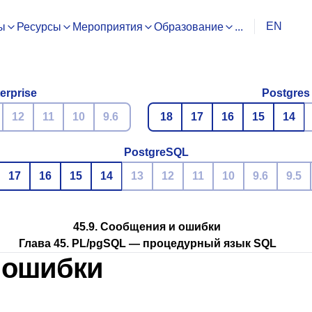
EN
ы
Ресурсы
Мероприятия
Образование
...
erprise
Postgres
12
11
10
9.6
18
17
16
15
14
PostgreSQL
17
16
15
14
13
12
11
10
9.6
9.5
45.9. Сообщения и ошибки
Глава 45.
PL/pgSQL
— процедурный язык
SQL
и ошибки