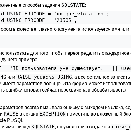
SQLSTATE
валентные способы задания
:
d USING ERRCODE = 'unique_violation';

id USING ERRCODE = '23505';
отором в качестве главного аргумента используется имя или
использовать для того, чтобы переопределить стандартное
ыдущего примера:
E = 'ID пользователя уже существует: ' || use
ING
RAISE
уровень
USING
или
, а всё остальное записать
 имеет параметров вообще. Эта форма может использовать
ть ошибку, которая сейчас перехвачена и обрабатывается.
араметров всегда вызывала ошибку с выходом из блока, 
RAISE
EXCEPTION
ли
в секции
поместить во вложенный бло
cle PL/SQL.
SQLSTATE
raise_
ни имя, ни код
, по умолчанию выдаётся