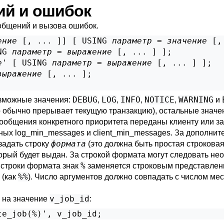
ий и ошибок
общений и вызова ошибок.
ение
 [
, ... 
]
] [
 USING 
параметр
 = 
значение
 [
,
NG 
параметр
 = 
выражение
 [
, ... 
] 
];

e
' [
 USING 
параметр
 = 
выражение
 [
, ... 
] 
];

выражение
 [
, ... 
];

DEBUG
LOG
INFO
NOTICE
WARNING
озможные значения:
,
,
,
,
и
 обычно прерывает текущую транзакцию), остальные знач
ообщения конкретного приоритета переданы клиенту или зап
нных
log_min_messages
и
client_min_messages
. За дополни
формата
 задать строку
(это должна быть простая строковая
торый будет выдан. За строкой формата могут следовать н
%
 строки формата знак
заменяется строковым представлени
%%
 (как
). Число аргументов должно совпадать с числом м
v_job_id
 на значение
:
te_job(%)', v_job_id;