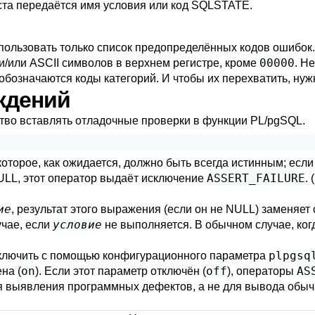
кста передаётся имя условия или код SQLSTATE.
пользовать только список предопределённых кодов ошибок.
00000
и/или ASCII символов в верхнем регистре, кроме
. Н
к обозначаются коды категорий. И чтобы их перехватить, ну
рждений
тво вставлять отладочные проверки в функции
PL/pgSQL
.
оторое, как ожидается, должно быть всегда истинным; если 
ASSERT_FAILURE
NULL, этот оператор выдаёт исключение
.
ие
, результат этого выражения (если он не NULL) заменяе
условие
учае, если
не выполняется. В обычном случае, ког
plpgsq
тключить с помощью конфигурационного параметра
on
off
AS
на (
). Если этот параметр отключён (
), операторы
 выявления программных дефектов, а не для вывода обычн