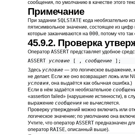
сообщения, по умолчанию в качестве этого те
Примечание
SQLSTATE
При задании
кода необязательно ис
пятисимвольное значение, состоящее из цифр 
000
которые заканчиваются на
, потому что та
45.9.2. Проверка утве
ASSERT
Оператор
представляет удобное средс
ASSERT 
условие
 [
 , 
сообщение
условие
Здесь
— это логическое выражение, к
не делает. Если же оно возвращает ложь или 
условия
, она выдаётся как обычная ошибка.)
сообщен
Если в нём задаётся необязательное
«
assertion failed
»
(нарушение истинности), в сл
сообщения
выражение
не вычисляется.
Проверку утверждений можно включить или о
логическое значение; по умолчанию она включе
ASSERT
Учтите, что оператор
предназначен для
RAISE
оператор
, описанный выше).