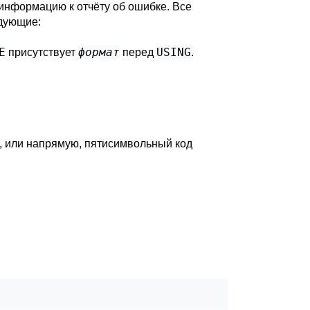
нформацию к отчёту об ошибке. Все
дующие:
E
формат
USING
присутствует
перед
.
, или напрямую, пятисимвольный код