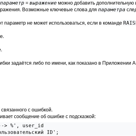
параметр
выражение
=
можно добавить дополнительную и
параметра
ыражения. Возможные ключевые слова для
сле
RAIS
от параметр не может использоваться, если в команде
е.
.
шибки задаётся либо по имени, как показано в
Приложении A
 связанного с ошибкой.
ивает сообщение об ошибке с подсказкой:
-> %', user_id

ользовательский ID';