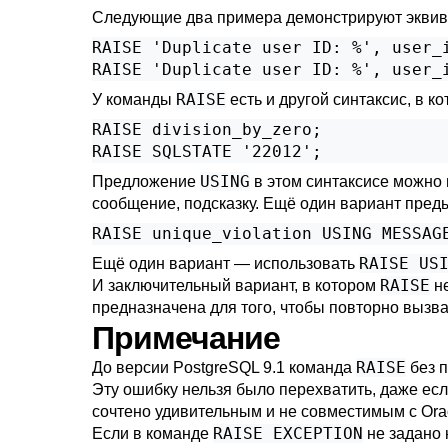
Следующие два примера демонстрируют экви
RAISE 'Duplicate user ID: %', user_i
RAISE 'Duplicate user ID: %', user_
RAISE
У команды
есть и другой синтаксис, в к
RAISE division_by_zero;

RAISE SQLSTATE '22012';
USING
Предложение
в этом синтаксисе можно 
сообщение, подсказку. Ещё один вариант пред
RAISE unique_violation USING MESSAG
RAISE US
Ещё один вариант — использовать
RAISE
И заключительный вариант, в котором
не
предназначена для того, чтобы повторно вызва
Примечание
RAISE
До версии
PostgreSQL
9.1 команда
без п
Эту ошибку нельзя было перехватить, даже ес
сочтено удивительным и не совместимым с Ora
RAISE EXCEPTION
Если в команде
не задано 