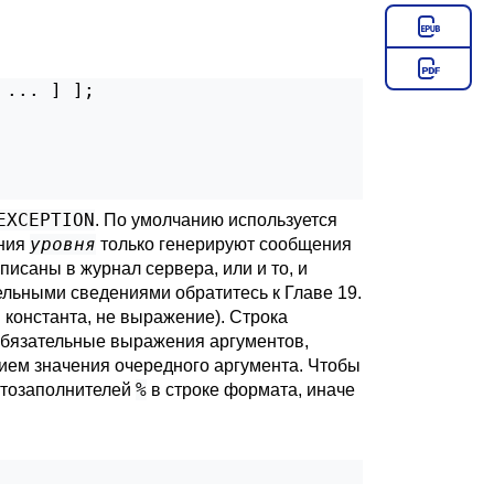
 ... 
] 
];

EXCEPTION
. По умолчанию используется
уровня
ения
только генерируют сообщения
исаны в журнал сервера, или и то, и
тельными сведениями обратитесь к
Главе 19
.
 константа, не выражение). Строка
еобязательные выражения аргументов,
ем значения очередного аргумента. Чтобы
%
естозаполнителей
в строке формата, иначе