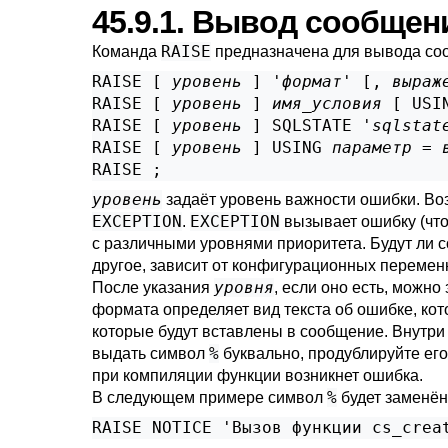
45.9.1. Вывод сообщен
RAISE
Команда
предназначена для вывода со
RAISE [
уровень
] '
формат
' [
, 
выраж
RAISE [
уровень
] 
имя_условия
 [
 USI
RAISE [
уровень
] SQLSTATE '
sqlstat
RAISE [
уровень
] USING 
параметр
 = 
уровень
задаёт уровень важности ошибки. В
EXCEPTION
EXCEPTION
.
вызывает ошибку (что
с различными уровнями приоритета. Будут ли с
другое, зависит от конфигурационных переме
уровня
После указания
, если оно есть, можно
формата определяет вид текста об ошибке, ко
которые будут вставлены в сообщение. Внутри
%
выдать символ
буквально, продублируйте его
при компиляции функции возникнет ошибка.
%
В следующем примере символ
будет заменён
RAISE NOTICE 'Вызов функции cs_crea