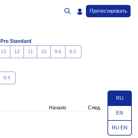
Протестировать
 Pro Standard
13
12
11
10
9.6
9.5
9.4
RU
Начало
След.
EN
RU EN