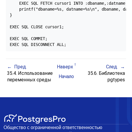
    EXEC SQL FETCH cursor1 INTO :dbaname,:datname;

    printf("dbaname=%s, datname=%s\n", dbaname, datn
}

EXEC SQL CLOSE cursor1;

EXEC SQL COMMIT;

EXEC SQL DISCONNECT ALL;
Пред.
Наверх
След.
35.4. Использование
35.6. Библиотека
Начало
переменных среды
pgtypes
Общество с ограниченной ответственностью