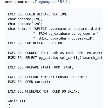
описываются в
Подразделе 35.3.2
.)
EXEC SQL BEGIN DECLARE SECTION;

char dbaname[128];

char datname[128];

char *stmt = "SELECT u.usename as dbaname, d.datname
             "  FROM pg_database d, pg_user u "

             "  WHERE d.datdba = u.usesysid";

EXEC SQL END DECLARE SECTION;

EXEC SQL CONNECT TO testdb AS con1 USER testuser;

EXEC SQL SELECT pg_catalog.set_config('search_path',
EXEC SQL PREPARE stmt1 FROM :stmt;

EXEC SQL DECLARE cursor1 CURSOR FOR stmt1;

EXEC SQL OPEN cursor1;

EXEC SQL WHENEVER NOT FOUND DO BREAK;

while (1)

{
