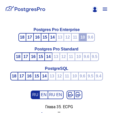
Postgres Pro Enterprise
18
17
16
15
14
13
12
11
10
9.6
Postgres Pro Standard
18
17
16
15
14
13
12
11
10
9.6
9.5
PostgreSQL
18
17
16
15
14
13
12
11
10
9.6
9.5
9.4
RU
EN
RU EN
Глава 35.
ECPG
—