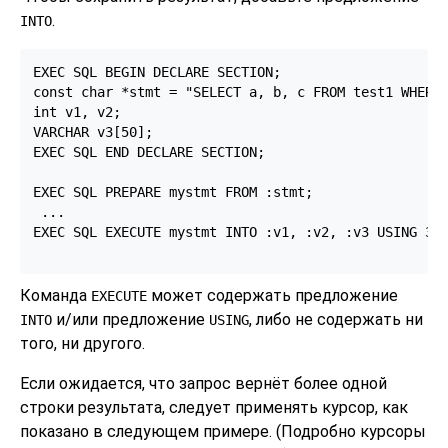
.
INTO
EXEC SQL BEGIN DECLARE SECTION;

const char *stmt = "SELECT a, b, c FROM test1 WHERE 
int v1, v2;

VARCHAR v3[50];

EXEC SQL END DECLARE SECTION;

EXEC SQL PREPARE mystmt FROM :stmt;

 ...

EXEC SQL EXECUTE mystmt INTO :v1, :v2, :v3 USING 37;
Команда
может содержать предложение
EXECUTE
и/или предложение
, либо не содержать ни
INTO
USING
того, ни другого.
Если ожидается, что запрос вернёт более одной
строки результата, следует применять курсор, как
показано в следующем примере. (Подробно курсоры