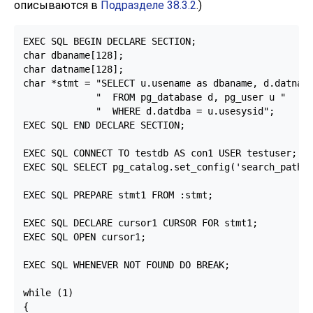
описываются в
Подразделе 38.3.2
.)
EXEC SQL BEGIN DECLARE SECTION;

char dbaname[128];

char datname[128];

char *stmt = "SELECT u.usename as dbaname, d.datname
             "  FROM pg_database d, pg_user u "

             "  WHERE d.datdba = u.usesysid";

EXEC SQL END DECLARE SECTION;

EXEC SQL CONNECT TO testdb AS con1 USER testuser;

EXEC SQL SELECT pg_catalog.set_config('search_path',
EXEC SQL PREPARE stmt1 FROM :stmt;

EXEC SQL DECLARE cursor1 CURSOR FOR stmt1;

EXEC SQL OPEN cursor1;

EXEC SQL WHENEVER NOT FOUND DO BREAK;

while (1)

{
