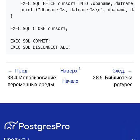
    EXEC SQL FETCH cursor1 INTO :dbaname,:datname;

    printf("dbaname=%s, datname=%s\n", dbaname, datn
}

EXEC SQL CLOSE cursor1;

EXEC SQL COMMIT;

EXEC SQL DISCONNECT ALL;
Пред.
Наверх
След.
38.4. Использование
38.6. Библиотека
Начало
переменных среды
pgtypes
Продукты