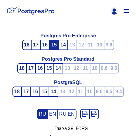
Postgres Pro Enterprise
18
17
16
15
14
13
12
11
10
9.6
Postgres Pro Standard
18
17
16
15
14
13
12
11
10
9.6
9.5
PostgreSQL
18
17
16
15
14
13
12
11
10
9.6
9.5
9.4
RU
EN
RU EN
Глава 38.
ECPG
—