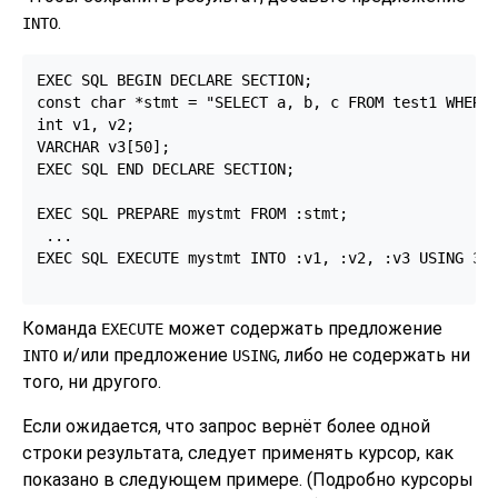
.
INTO
EXEC SQL BEGIN DECLARE SECTION;

const char *stmt = "SELECT a, b, c FROM test1 WHERE 
int v1, v2;

VARCHAR v3[50];

EXEC SQL END DECLARE SECTION;

EXEC SQL PREPARE mystmt FROM :stmt;

 ...

EXEC SQL EXECUTE mystmt INTO :v1, :v2, :v3 USING 37;
Команда
может содержать предложение
EXECUTE
и/или предложение
, либо не содержать ни
INTO
USING
того, ни другого.
Если ожидается, что запрос вернёт более одной
строки результата, следует применять курсор, как
показано в следующем примере. (Подробно курсоры