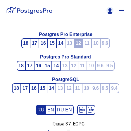
Postgres Pro Enterprise
18
17
16
15
14
13
12
11
10
9.6
Postgres Pro Standard
18
17
16
15
14
13
12
11
10
9.6
9.5
PostgreSQL
18
17
16
15
14
13
12
11
10
9.6
9.5
9.4
RU
EN
RU EN
Глава 37.
ECPG
—