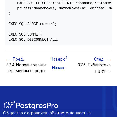
    EXEC SQL FETCH cursor1 INTO :dbaname,:datname;

    printf("dbaname=%s, datname=%s\n", dbaname, datn
}

EXEC SQL CLOSE cursor1;

EXEC SQL COMMIT;

EXEC SQL DISCONNECT ALL;
Пред.
Наверх
След.
37.4. Использование
37.6. Библиотека
Начало
переменных среды
pgtypes
Общество с ограниченной ответственностью