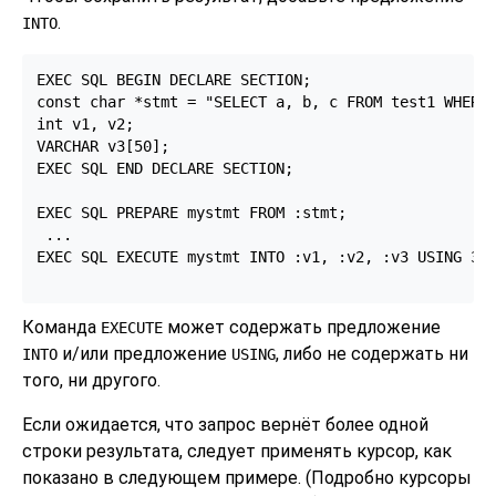
.
INTO
EXEC SQL BEGIN DECLARE SECTION;

const char *stmt = "SELECT a, b, c FROM test1 WHERE 
int v1, v2;

VARCHAR v3[50];

EXEC SQL END DECLARE SECTION;

EXEC SQL PREPARE mystmt FROM :stmt;

 ...

EXEC SQL EXECUTE mystmt INTO :v1, :v2, :v3 USING 37;
Команда
может содержать предложение
EXECUTE
и/или предложение
, либо не содержать ни
INTO
USING
того, ни другого.
Если ожидается, что запрос вернёт более одной
строки результата, следует применять курсор, как
показано в следующем примере. (Подробно курсоры