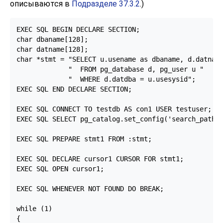
описываются в
Подразделе 37.3.2
.)
EXEC SQL BEGIN DECLARE SECTION;

char dbaname[128];

char datname[128];

char *stmt = "SELECT u.usename as dbaname, d.datname
             "  FROM pg_database d, pg_user u "

             "  WHERE d.datdba = u.usesysid";

EXEC SQL END DECLARE SECTION;

EXEC SQL CONNECT TO testdb AS con1 USER testuser;

EXEC SQL SELECT pg_catalog.set_config('search_path',
EXEC SQL PREPARE stmt1 FROM :stmt;

EXEC SQL DECLARE cursor1 CURSOR FOR stmt1;

EXEC SQL OPEN cursor1;

EXEC SQL WHENEVER NOT FOUND DO BREAK;

while (1)

{
